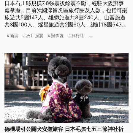
日本石川縣規模7.6強震後餘震不斷，經駐大阪辦事
處掌握，目前我國滯留災區旅行團及人數，包括可樂
旅遊共5團147人、雄獅旅遊共8團240人、山富旅遊
共3團100人、燦星旅遊共2團60人，總計18團547
人，所有團員一切平安。駐大阪辦事處除第一時間表
新潟
石川強震
辦事處
旅行社
...
達慰問外，也將隨時提供國人各項必要協助。
德機場引公關犬安撫旅客 日本毛孩七五三節神社祈