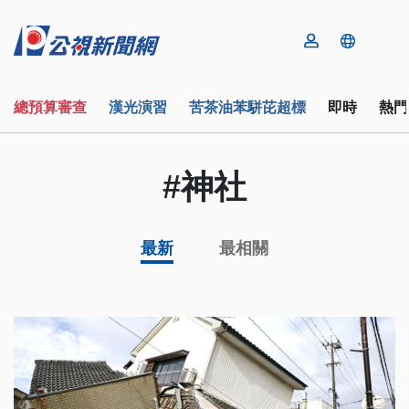
總預算審查
漢光演習
苦茶油苯駢芘超標
即時
熱門
#神社
最新
最相關