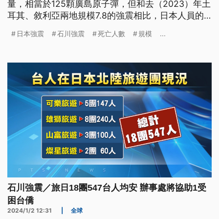
量，相當於125顆廣島原子彈，但和去（2023）年土
耳其、敘利亞兩地規模7.8的強震相比，日本人員的
傷亡與財產損失相對來說較輕。專家學者將此歸功於
日本強震
石川強震
死亡人數
規模
...
深植人心的災害預防，以及近60年來普遍採用的抗震
建築。
石川強震／旅日18團547台人均安 辦事處將協助1受
困台僑
2024/1/2 12:31
|
全球