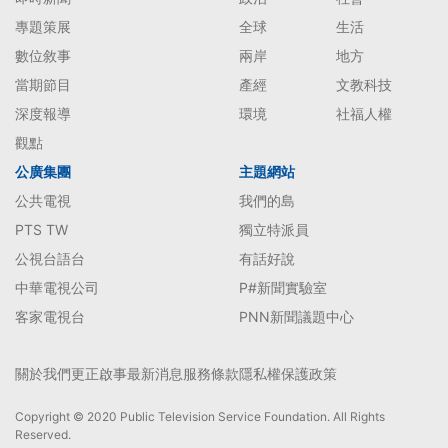
專題策展
全球
生活
數位敘事
兩岸
地方
當期節目
產經
文教科技
深度報導
環境
社福人權
觀點
公廣集團
主題網站
公共電視
我們的島
PTS TW
獨立特派員
公視台語台
有話好說
中華電視公司
P#新聞實驗室
客家電視台
PNN新聞議題中心
關於我們
更正啟事
最新消息
服務條款
隱私權保護政策
Copyright © 2020 Public Television Service Foundation. All Rights
Reserved.