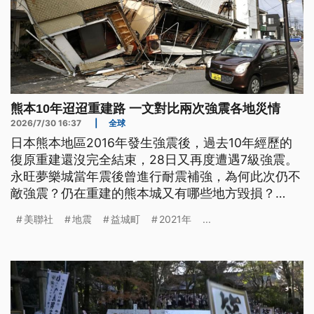
熊本10年迢迢重建路 一文對比兩次強震各地災情
2026/7/30 16:37
|
全球
日本熊本地區2016年發生強震後，過去10年經歷的
復原重建還沒完全結束，28日又再度遭遇7級強震。
永旺夢樂城當年震後曾進行耐震補強，為何此次仍不
敵強震？仍在重建的熊本城又有哪些地方毀損？
2016年即是重災區的宇城市、益城町，這次災情如
美聯社
地震
益城町
2021年
...
何？