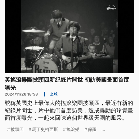
英搖滾樂團披頭四新紀錄片問世 初訪美國畫面首度
曝光
2024/11/26 18:58
|
全球
號稱英國史上最偉大的搖滾樂團披頭四，最近有新的
紀錄片問世，片中他們首度訪美，造成轟動的珍貴畫
面首度曝光，一起來回味這個世界級天團的風采。
披頭四
馬丁史柯西斯
搖滾樂
保羅
...