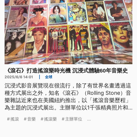
《滾石》打造搖滾樂時光機 沉浸式體驗60年音樂史
2025/6/6 14:01
|
全球
沉浸式影音展覽現在很流行，除了有世界名畫透過這
種方式展出之外，知名《滾石》（Rolling Stone）音
樂雜誌近來也在美國紐約推出，以「搖滾音樂歷程」
為主題的沉浸式展出。主辦單位以1千張精典照片和
200段影片，搭配各年齡層耳熟能詳的搖滾歌曲，進
搖滾
音樂
搖滾樂
主辦單位
...
行主題式編排，讓搖滾樂迷在視覺與聽覺的包圍之
下，徜徉在搖滾樂的世界中。