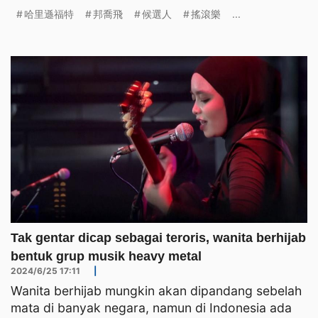
（Bon Jovi）以及好萊塢影星哈里遜福特（Harrison
哈里遜福特
邦喬飛
候選人
搖滾樂
...
Ford）表態力挺。
Tak gentar dicap sebagai teroris, wanita berhijab
bentuk grup musik heavy metal
2024/6/25 17:11
|
Wanita berhijab mungkin akan dipandang sebelah
mata di banyak negara, namun di Indonesia ada