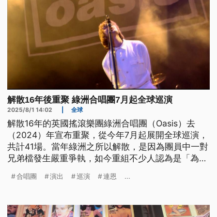
解散16年後重聚 綠洲合唱團7月起全球巡演
2025/8/1 14:02
|
全球
解散16年的英國搖滾樂團綠洲合唱團（Oasis）去
（2024）年宣布重聚，從今年7月起展開全球巡演，
共計41場。當年綠洲之所以解散，是因為團員中一對
兄弟檔發生嚴重爭執，如今重組不少人認為是「為錢
而合」。不過也有樂評指出，從他們演出場地的規模
合唱團
演出
巡演
連恩
...
來看，可見市場反應依舊熱烈，未來不排除會持續看
到綠洲的演出。