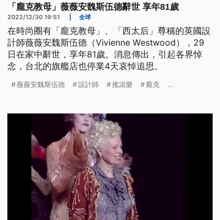
「龐克教母」薇薇安魏斯伍德辭世 享年81歲
2022/12/30 19:51
|
全球
在時尚圈有「龐克教母」、「西太后」尊稱的英國設
計師薇薇安魏斯伍德（Vivienne Westwood），29
日在家中辭世，享年81歲。消息傳出，引起各界悼
念，台北的旗艦店也停業4天哀悼追思。
薇薇安魏斯伍德
設計師
搖滾樂
龐克
...