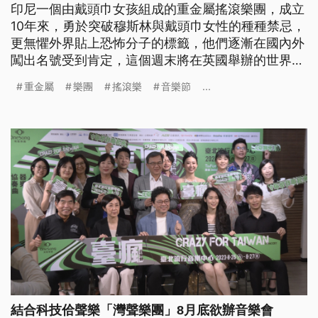
印尼一個由戴頭巾女孩組成的重金屬搖滾樂團，成立
10年來，勇於突破穆斯林與戴頭巾女性的種種禁忌，
更無懼外界貼上恐怖分子的標籤，他們逐漸在國內外
闖出名號受到肯定，這個週末將在英國舉辦的世界最
大露天音樂節表演。
重金屬
樂團
搖滾樂
音樂節
...
結合科技佮聲樂「灣聲樂團」8月底欲辦音樂會