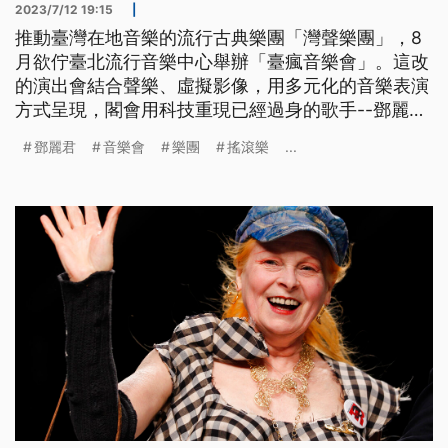
2023/7/12 19:15
|
推動臺灣在地音樂的流行古典樂團「灣聲樂團」，8
月欲佇臺北流行音樂中心舉辦「臺瘋音樂會」。這改
的演出會結合聲樂、虛擬影像，用多元化的音樂表演
方式呈現，閣會用科技重現已經過身的歌手--鄧麗
君，希望予觀眾無仝的感受佮體驗。（此則新聞標
鄧麗君
音樂會
樂團
搖滾樂
...
題、導言、內文皆為臺語文。）