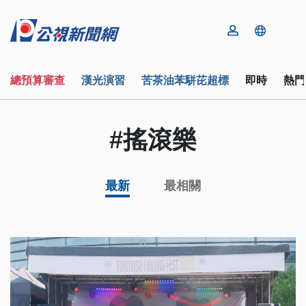
總預算審查
漢光演習
苦茶油苯駢芘超標
即時
熱門
#搖滾樂
最新
最相關