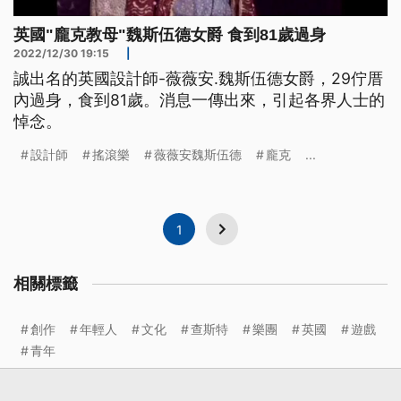
英國"龐克教母"魏斯伍德女爵 食到81歲過身
2022/12/30 19:15
|
誠出名的英國設計師-薇薇安.魏斯伍德女爵，29佇厝
內過身，食到81歲。消息一傳出來，引起各界人士的
悼念。
設計師
搖滾樂
薇薇安魏斯伍德
龐克
...
1
相關標籤
創作
年輕人
文化
查斯特
樂團
英國
遊戲
青年