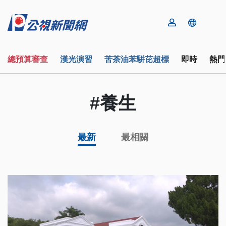
總預算審查
漢光演習
苦茶油苯駢芘超標
即時
熱門
#養生
最新
最相關