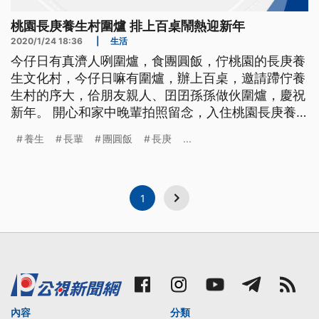
桃園長庚養生村圍爐 排上百桌鬧熱迎新年
2020/1/24 18:36
|
生活
今仔日有真濟人咧圍爐，食團圓飯，佇桃園的長庚養
生文化村，今仔日嘛有圍爐，辦上百桌，邀請蹛佇養
生村的序大，佮朋友親人、囝囝孫孫做伙圍爐，慶祝
新年。 開心和家中晚輩拍照留念，入住桃園長庚養
生文化村4年的84歲楊奶奶，和10多位晚輩們一起吃
養生
長輩
團圓飯
長庚
...
團圓飯。 ==桃園長庚養生文化村長輩 楊霞== 我住
在這裡很開心 （經歷)戰爭 又光復的時候又很窮 沒有
機會學很多的才藝方面 那在這裡可以補回來 還有今
年一百歲的陳爺
1
內容
分類