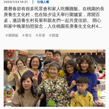
2020/1/24 19:21
|
社福人權
農曆春節有很多民眾會和家人吃團圓飯。在桃園的長
庚養生文化村，也在除夕這天舉行圍爐宴，席開百
桌，邀請養生村長輩和親友們一起共度佳節。 開心
和家中晚輩拍照留念，入住桃園長庚養生文化村4年
的84歲楊霞奶奶，和10多位晚輩們一起吃團圓飯。
團圓飯
養生
長輩
圍爐
楊霞說：「我住在這裡很開心。經歷戰爭又光復的時
候又很窮，沒有機會學很多的才藝方面，那在這裡可
以補回來。」 還有今年一百歲的陳壽開爺爺，住在
養生文化村有十幾年時間。今年五