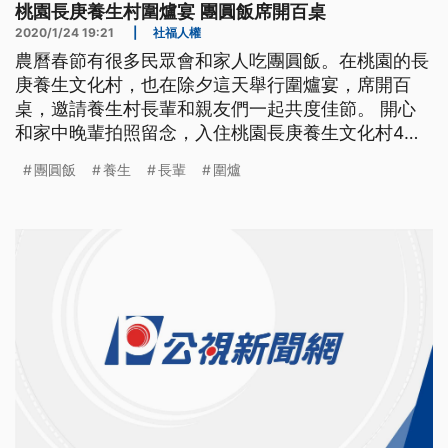
桃園長庚養生村圍爐宴 團圓飯席開百桌
2020/1/24 19:21
|
社福人權
農曆春節有很多民眾會和家人吃團圓飯。在桃園的長
庚養生文化村，也在除夕這天舉行圍爐宴，席開百
桌，邀請養生村長輩和親友們一起共度佳節。 開心
和家中晚輩拍照留念，入住桃園長庚養生文化村4年
的84歲楊霞奶奶，和10多位晚輩們一起吃團圓飯。
團圓飯
養生
長輩
圍爐
楊霞說：「我住在這裡很開心。經歷戰爭又光復的時
候又很窮，沒有機會學很多的才藝方面，那在這裡可
以補回來。」 還有今年一百歲的陳壽開爺爺，住在
養生文化村有十幾年時間。今年五