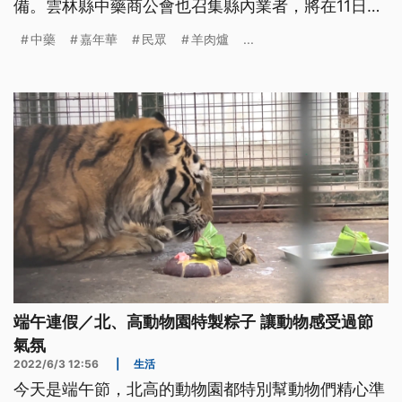
備。雲林縣中藥商公會也召集縣內業者，將在11日為
虎尾六房媽紅壇舉辦藥膳嘉年華，讓民眾能在疫情後
中藥
嘉年華
民眾
羊肉爐
...
補補身子。
端午連假／北、高動物園特製粽子 讓動物感受過節
氣氛
2022/6/3 12:56
|
生活
今天是端午節，北高的動物園都特別幫動物們精心準