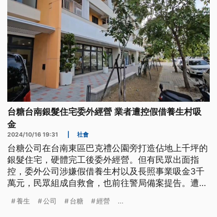
台糖台南銀髮住宅委外經營 業者遭控假借養生村吸
金
2024/10/16 19:31
|
社會
台糖公司在台南東區巴克禮公園旁打造佔地上千坪的
銀髮住宅，硬體完工後委外經營。但有民眾出面指
控，委外公司涉嫌假借養生村以及長照事業吸金3千
萬元，民眾組成自救會，也前往警局備案提告。遭指
控的公司反駁吸金直言是公司經營權之爭，也強調養
養生
公司
台糖
經營
...
生村將會信託，入住者權益不會有任何損害。