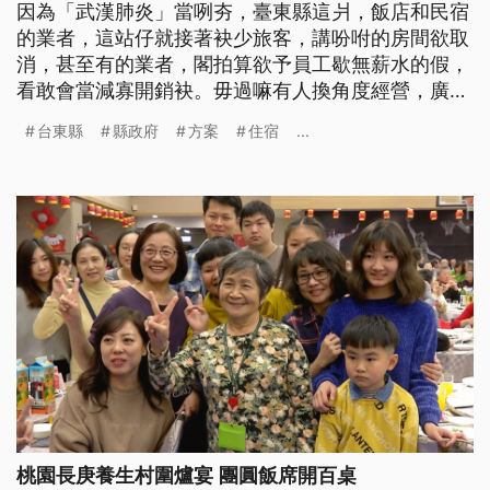
因為「武漢肺炎」當咧夯，臺東縣這爿，飯店和民宿
的業者，這站仔就接著袂少旅客，講吩咐的房間欲取
消，甚至有的業者，閣拍算欲予員工歇無薪水的假，
看敢會當減寡開銷袂。毋過嘛有人換角度經營，廣告
講來臺東享受新鮮的空氣，清肺閣養生，蹛暝上濟有
台東縣
縣政府
方案
住宿
...
通拍甲2折，甚至有的店頭蹛15工，1萬箍拍死閣有通
找。 春節假期結束，政府秋冬國旅補助方案也結
束，台東縣的觀光業又要進入淡季，可是更慘的是，
武漢疫情造成2月以後高退房率
桃園長庚養生村圍爐宴 團圓飯席開百桌