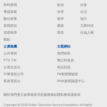
即時新聞
政治
社會
專題策展
全球
生活
數位敘事
兩岸
地方
當期節目
產經
文教科技
深度報導
環境
社福人權
觀點
公廣集團
主題網站
公共電視
我們的島
PTS TW
獨立特派員
公視台語台
有話好說
中華電視公司
P#新聞實驗室
客家電視台
PNN新聞議題中心
關於我們
更正啟事
最新消息
服務條款
隱私權保護政策
Copyright © 2020 Public Television Service Foundation. All Rights