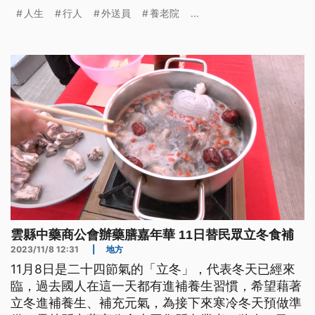
下，中國郊區還出現許多青年養老院，讓人可以暫時
人生
行人
外送員
養老院
...
逃離現實。逃避不了的，就要保重身體撐下去，還帶
動中藥養生茶飲，掀起熱潮。
雲縣中藥商公會辦藥膳嘉年華 11日替民眾立冬食補
2023/11/8 12:31
|
地方
11月8日是二十四節氣的「立冬」，代表冬天已經來
臨，過去國人在這一天都有進補養生習慣，希望藉著
立冬進補養生、補充元氣，為接下來寒冷冬天預做準