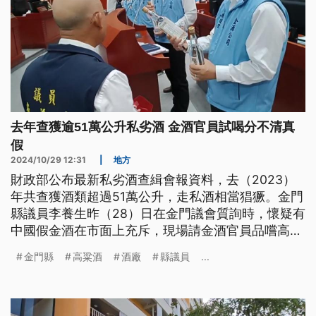
去年查獲逾51萬公升私劣酒 金酒官員試喝分不清真
假
2024/10/29 12:31
|
地方
財政部公布最新私劣酒查緝會報資料，去（2023）
年共查獲酒類超過51萬公升，走私酒相當猖獗。金門
縣議員李養生昨（28）日在金門議會質詢時，懷疑有
中國假金酒在市面上充斥，現場請金酒官員品嚐高粱
酒，沒想到連金酒官員都分不清真假。
金門縣
高粱酒
酒廠
縣議員
...