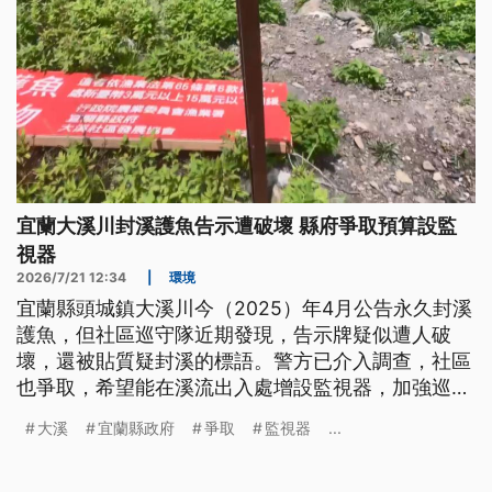
宜蘭大溪川封溪護魚告示遭破壞 縣府爭取預算設監
視器
2026/7/21 12:34
|
環境
宜蘭縣頭城鎮大溪川今（2025）年4月公告永久封溪
護魚，但社區巡守隊近期發現，告示牌疑似遭人破
壞，還被貼質疑封溪的標語。警方已介入調查，社區
也爭取，希望能在溪流出入處增設監視器，加強巡守
量能。
大溪
宜蘭縣政府
爭取
監視器
...