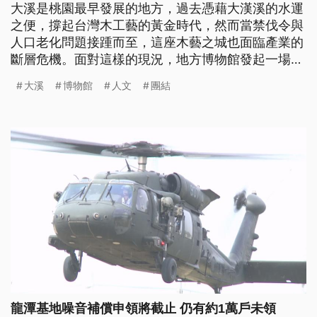
大溪是桃園最早發展的地方，過去憑藉大漢溪的水運
之便，撐起台灣木工藝的黃金時代，然而當禁伐令與
人口老化問題接踵而至，這座木藝之城也面臨產業的
斷層危機。面對這樣的現況，地方博物館發起一場無
圍牆的文化行動，讓街道變成展場、居民變成館長，
大溪
博物館
人文
團結
試圖在現代生活中為傳統木工藝找到生存的路徑。
龍潭基地噪音補償申領將截止 仍有約1萬戶未領