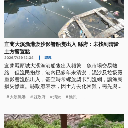
宜蘭大溪漁港淤沙影響船隻出入 縣府：未找到清淤
土方暫置點
2026/7/29 12:34
|
環境
宜蘭縣頭城大溪漁港船隻出入頻繁，魚市場交易熱
絡，但漁民抱怨，港內已多年未清淤，泥沙及垃圾嚴
重影響漁船出入，甚至時常螺旋槳卡到漁網，讓漁民
損失慘重。縣政府表示，因土方去化困難，需先與地
方協調清淤土方與垃圾暫置點後，再爭取經費施作。
大溪漁港
縣政府
清淤
漁民
...