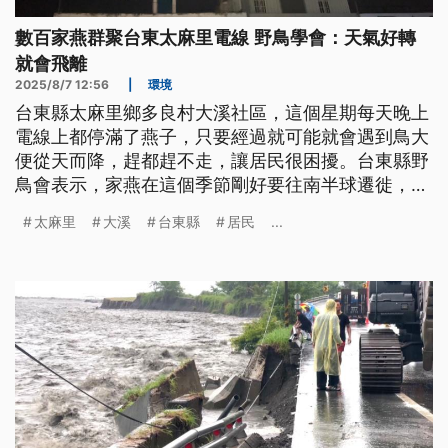
數百家燕群聚台東太麻里電線 野鳥學會：天氣好轉
就會飛離
2025/8/7 12:56
|
環境
台東縣太麻里鄉多良村大溪社區，這個星期每天晚上
電線上都停滿了燕子，只要經過就可能就會遇到鳥大
便從天而降，趕都趕不走，讓居民很困擾。台東縣野
鳥會表示，家燕在這個季節剛好要往南半球遷徙，但
遇到東南部和南部地區接連發生豪大雨，阻擋了牠們
太麻里
大溪
台東縣
居民
...
的路徑，加上晚上大溪社區又剛好有燈光，牠們才會
暫時停留，只要這兩天天氣好轉，牠們應該會陸續飛
走。