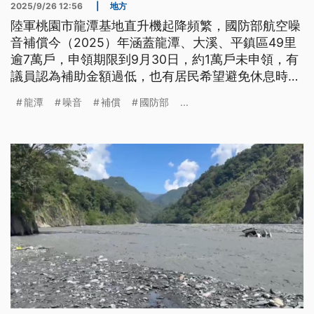
2025/9/26 12:56
|
地方
陸軍桃園市龍潭基地直升機起降頻繁，國防部航空噪
音補償今（2025）年涵蓋龍潭、大溪、平鎮區49里
逾7萬戶，申領期限到9月30日，約1萬戶未申領，有
議員認為補助金額過低，也有居民希望避免休息時段
高噪音演練吵人。
龍潭
噪音
補償
國防部
...