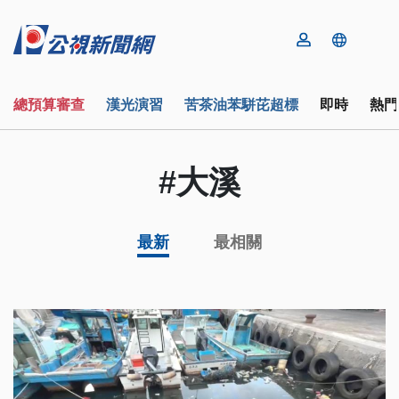
總預算審查
漢光演習
苦茶油苯駢芘超標
即時
熱門
#大溪
最新
最相關