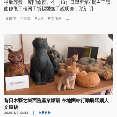
補助經費，展開修復。今（13）日舉辦第4期右三護
龍修復工程開工祈福暨施工說明會，預計明
（2027）年5月竣工。修復完成後可開放預約參觀，
修復
大溪
5月
文化局
...
串聯老城區和頭寮地區，帶動大溪地方文化觀光產
業。
昔日木藝之城面臨產業斷層 在地團結行動盼延續人
文風貌
2026/1/9 12:44
|
文教科技