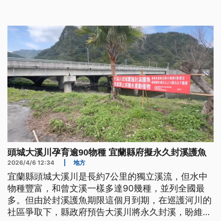
關係。
頭城大溪川孕育逾90物種 宜蘭縣府擬永久封溪護魚
2026/4/6 12:34
|
地方
宜蘭縣頭城大溪川是長約7公里的獨立溪流，但水中
物種豐富，和曾文溪一樣多達90幾種，並列全國最
多。但由於封溪護魚期限這個月到期，在巡護河川的
社區爭取下，縣政府預告大溪川將永久封溪，盼維護