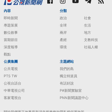
內容
分類
即時新聞
政治
社會
專題策展
全球
生活
數位敘事
兩岸
地方
當期節目
產經
文教科技
深度報導
環境
社福人權
觀點
公廣集團
主題網站
公共電視
我們的島
PTS TW
獨立特派員
公視台語台
有話好說
中華電視公司
P#新聞實驗室
客家電視台
PNN新聞議題中心
關於我們
更正啟事
最新消息
服務條款
隱私權保護政策