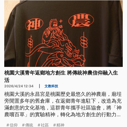
桃園大溪青年返鄉地方創生 將傳統神農信仰融入生
活
2026/4/24 12:34
|
文教科技
桃園大溪的永昌宮是桃園歷史最悠久的神農廟，廟埕
旁閒置多年的舊倉庫，在返鄉青年進駐下，改造為充
滿創意的文化基地，這群青年攜手社區協會，將「神
農嚐百草」的實驗精神，轉化為地方創生的行動力，
也透過生態復育與綠木工推廣，重新連結人與土地的
信仰
傳統
社區
精神