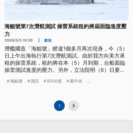
海鯤號第7次潛航測試 操雷系統租約將屆面臨進度壓
力
2026/5/5 19:39
|
政治
潛艦國造「海鯤號」睽違1個多月再次現身，今（5）
日上午出海執行第7次潛航測試。由於我方向美方承
租的操雷系統，租約將在本（5）月到期，台船面臨
操雷測試進度的壓力。另外，立法院明（6）日要針
對國防特別條例，進行第4次朝野協商，但國民黨團
海鯤號
測試
8000億
黨中央
...
自家卻有2版本。國民黨主席鄭麗文強調，多數人支
持黨中央的3800億+N，但藍委賴士葆強調，多數人
才是一面倒支持8千億版本；黨團總召傅崐萁則說，
各種版本最大共識，一定要取得對美的發價書。
1