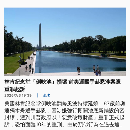
林肯紀念堂「倒映池」損壞 前奧運國手赫恩涉案遭
重罪起訴
2026/7/3 19:39
|
全球
美國林肯紀念堂倒映池翻修風波持續延燒。67歲前奧
運獨木舟選手赫恩，因涉嫌強行撕開池底新鋪設的密
封膠，遭到川普政府以「惡意破壞財產」重罪正式起
訴，恐怕面臨10年的重刑。由於類似行為在過去通常