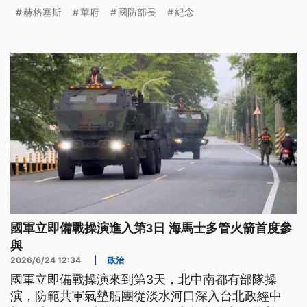
被判處輕罪，外界質疑是否有政治力介入，導致過度
赫格塞斯
華府
國防部長
紀念
懲罰。華府聯邦檢察長強調，所有起訴都基於證據辦
理。
國軍立即備戰操演進入第3日 海馬士多管火箭首度參
與
2026/6/24 12:34
|
政治
國軍立即備戰操演來到第3天，北中南都有部隊操
演，防範共軍氣墊船團從淡水河口深入台北政經中