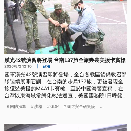
漢光42號演習將登場 台南137旅全旅獲裝美援卡賓槍
2026/8/2 12:10
|
政治
國軍漢光42號演習即將登場，全台各戰區後備教召部
隊陸續展開召訓，在台南的步兵137旅，更被發現全
旅獲裝美援的M4A1卡賓槍。至於中國海警宣稱，在
台灣以東海域常態化執法巡查，美國國務院1日呼籲
北京當局停止對台施壓。
國防預算
步槍
GDP
國防安全研究院
...