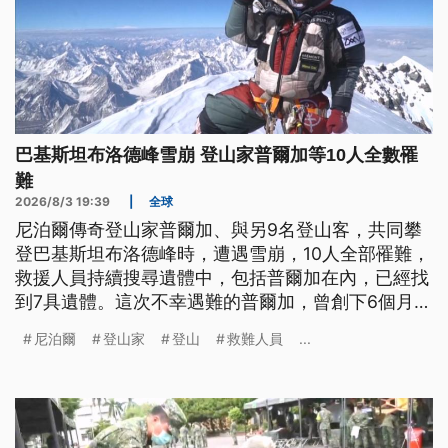
巴基斯坦布洛德峰雪崩 登山家普爾加等10人全數罹
難
2026/8/3 19:39
|
全球
尼泊爾傳奇登山家普爾加、與另9名登山客，共同攀
登巴基斯坦布洛德峰時，遭遇雪崩，10人全部罹難，
救援人員持續搜尋遺體中，包括普爾加在內，已經找
到7具遺體。這次不幸遇難的普爾加，曾創下6個月完
成世界14座8000公尺高峰的紀錄，他的事蹟被
尼泊爾
登山家
登山
救難人員
...
Netflix拍成紀錄片《勇闖世界14高峰》，並因此享譽
全球。