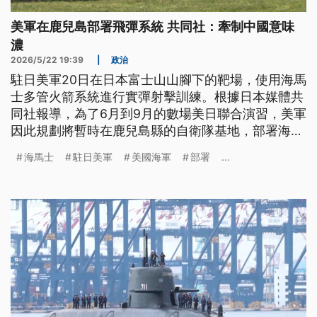
美軍在鹿兒島部署飛彈系統 共同社：牽制中國意味
濃
2026/5/22 19:39
|
政治
駐日美軍20日在日本富士山山腳下的靶場，使用海馬
士多管火箭系統進行實彈射擊訓練。根據日本媒體共
同社報導，為了6月到9月的數場美日聯合演習，美軍
因此規劃將暫時在鹿兒島縣的自衛隊基地，部署海馬
士以及「堤豐」陸基中程飛彈系統；且演習結束後，
海馬士
駐日美軍
美國海軍
部署
...
堤豐仍會存放在駐日美軍基地。共同社分析，這代表
美軍在第一島鏈的精準打擊火力將常態化部署，牽制
中國的意味濃厚。