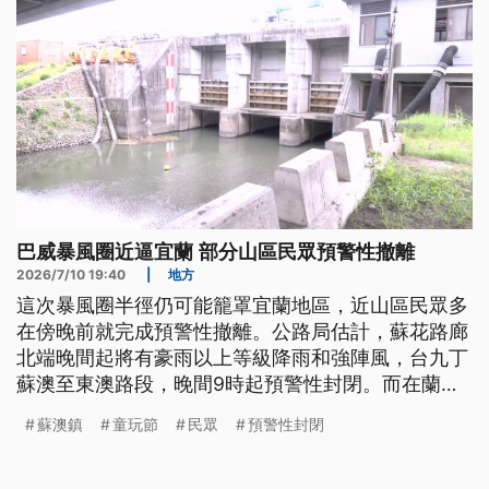
巴威暴風圈近逼宜蘭 部分山區民眾預警性撤離
2026/7/10 19:40
|
地方
這次暴風圈半徑仍可能籠罩宜蘭地區，近山區民眾多
在傍晚前就完成預警性撤離。公路局估計，蘇花路廊
北端晚間起將有豪雨以上等級降雨和強陣風，台九丁
蘇澳至東澳路段，晚間9時起預警性封閉。而在蘭陽
溪出水口附近的員山鄉七賢村，也因為過去容易淹
蘇澳鎮
童玩節
民眾
預警性封閉
水，緊急調派抽水機進駐待命。