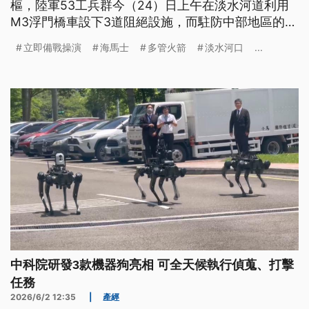
樞，陸軍53工兵群今（24）日上午在淡水河道利用
M3浮門橋車設下3道阻絕設施，而駐防中部地區的海
馬士多管火箭，這次是首度參與立即備戰操演，展現
立即備戰操演
海馬士
多管火箭
淡水河口
...
高機動性，分散部署到各個地點演練戰力保存。
中科院研發3款機器狗亮相 可全天候執行偵蒐、打擊
任務
2026/6/2 12:35
|
產經