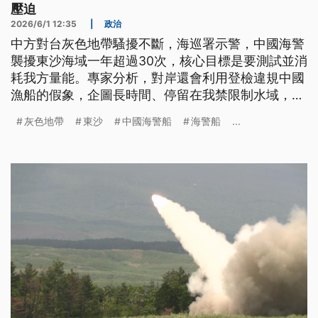
壓迫
2026/6/1 12:35
|
政治
中方對台灰色地帶騷擾不斷，海巡署示警，中國海警
襲擾東沙海域一年超過30次，核心目標是要測試並消
耗我方量能。專家分析，對岸還會利用登檢違規中國
漁船的假象，企圖長時間、停留在我禁限制水域，提
高施壓強度，目前國軍已常態性駐防東沙，要強化嚇
灰色地帶
東沙
中國海警船
海警船
...
阻共軍、宣示主權。