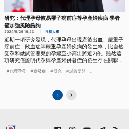
研究：代理孕母較易罹子癇前症等孕產婦疾病 學者
籲加強風險諮詢
2024/9/26 16:23
|
社福人權
近期一項研究發現，代理孕母出現產後出血、嚴重子
癇前症、敗血症等嚴重孕產婦疾病的發生率，比自然
受孕和做試管嬰兒的孕婦至少高出將近2倍。雖然這
項研究僅證明代孕與孕產婦併發症的發生存在關聯，
尚未證明兩者有因果關係，但澳洲學者庫利（Jackie
代理孕母
併發症
研究
試管嬰兒
...
Leach Scully）仍認為，這項研究顯示人們對代孕的
風險了解有限。研究作者也建議，應為代理孕母制定
嚴格的法規、改善產前護理，醫界也應提供準家長和
代理孕母相關諮詢。
1