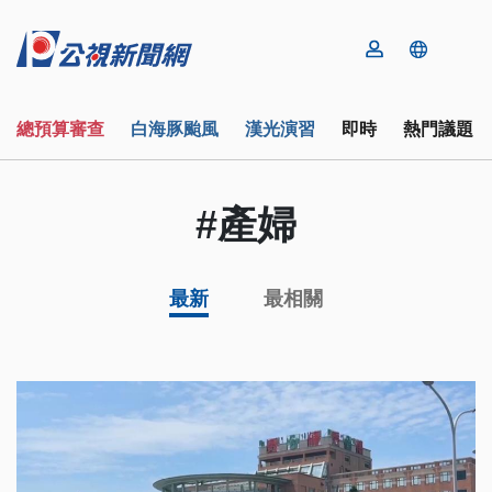
總預算審查
白海豚颱風
漢光演習
即時
熱門議題
#產婦
最新
最相關