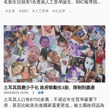
名新生兒就有1名透過人工受孕誕生。BBC報導指
出，多數南韓民眾年輕時，因長時間工作與經濟壓
生育
BBC
人工受孕
出生率
...
力，無法負擔生養兒女費用；等到終於有能力養育孩
子時，卻又因年紀等問題而容易出現生育障礙，必須
藉由治療來幫助懷孕。
土耳其因應少子化 政府鼓勵生3胎、限制剖腹產
2025/6/13 14:00
|
全球
土耳其人口有8700多萬，不過近年生育率嚴重下
滑，甚至比歐美先進國家還要更低，被土國政府認為