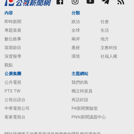
內容
分類
即時新聞
政治
社會
專題策展
全球
生活
數位敘事
兩岸
地方
當期節目
產經
文教科技
深度報導
環境
社福人權
觀點
公廣集團
主題網站
公共電視
我們的島
PTS TW
獨立特派員
公視台語台
有話好說
中華電視公司
P#新聞實驗室
客家電視台
PNN新聞議題中心
關於我們
更正啟事
最新消息
服務條款
隱私權保護政策