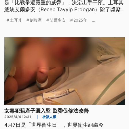
是「比戰爭還嚴重的威脅」，決定出手干預。土耳其
總統艾爾多安（Recep Tayyip Erdogan）除了獎勵
生育，要求婦女至少生3個孩子；他還打算大幅提高
土耳其
剖腹產
艾爾多安
2025年
...
自然產的比例，未來除非有特殊醫療需求，產婦在土
耳其恐怕不能自由選擇剖腹生產。
女毒犯藉產子避入監 監委促修法改善
2025/4/4 12:31
|
社福人權
4月7日是「世界衛生日」，世界衛生組織今