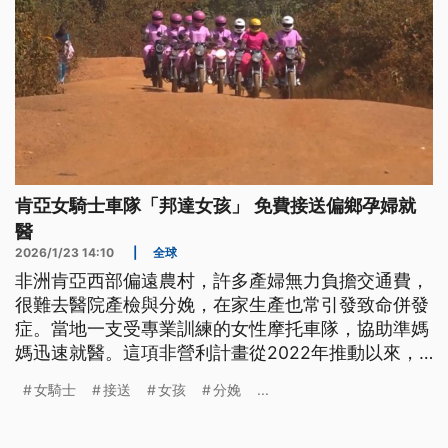
肯亞女騎士車隊「邦達女孩」 免費接送偏鄉孕婦就
醫
2026/1/23 14:10
|
全球
非洲肯亞西部偏遠農村，許多產婦無力負擔交通費，
很難去醫院產檢與分娩，在家生產也常引發致命併發
症。當地一支受專業訓練的女性摩托車隊，協助準媽
媽迅速就醫。這項非營利計畫從2022年推動以來，
讓產檢率提升1倍，到院分娩比例也提升至67%。
女騎士
接送
女孩
分娩
...