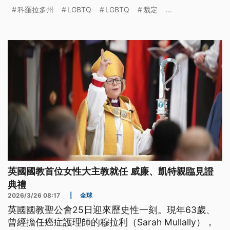
樣的結果引發部分團體批評人權倒退。
科羅拉多州
LGBTQ
LGBTQ
裁定
...
英國國教首位女性大主教就任 威廉、凱特親臨見證
典禮
2026/3/26 08:17
|
全球
英國國教聖公會25日迎來歷史性一刻。現年63歲、
曾經擔任癌症護理師的穆拉利（Sarah Mullally），