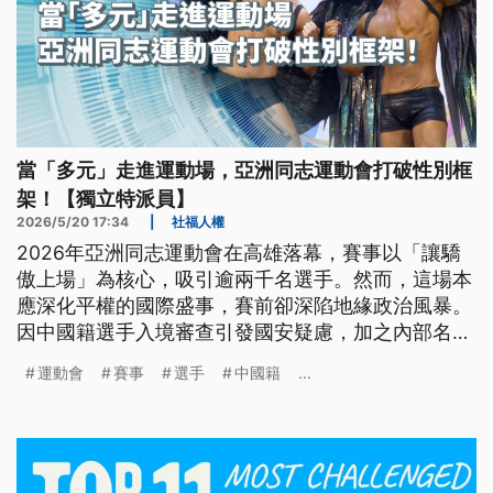
當「多元」走進運動場，亞洲同志運動會打破性別框
架！【獨立特派員】
2026/5/20 17:34
|
社福人權
2026年亞洲同志運動會在高雄落幕，賽事以「讓驕
傲上場」為核心，吸引逾兩千名選手。然而，這場本
應深化平權的國際盛事，賽前卻深陷地緣政治風暴。
因中國籍選手入境審查引發國安疑慮，加之內部名冊
外洩隱私、流程鬆散等行政瑕疵，使得原本彰顯多元
運動會
賽事
選手
中國籍
...
價值的平權初衷，在層出不窮的爭議中一度失焦。