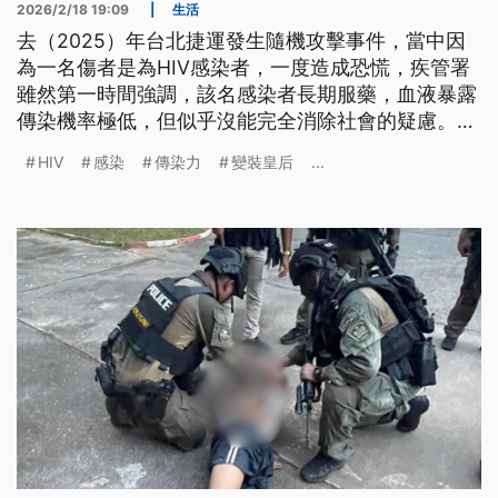
2026/2/18 19:09
|
生活
去（2025）年台北捷運發生隨機攻擊事件，當中因
為一名傷者是為HIV感染者，一度造成恐慌，疾管署
雖然第一時間強調，該名感染者長期服藥，血液暴露
傳染機率極低，但似乎沒能完全消除社會的疑慮。實
際訪問同樣身為感染者的變裝皇后「女神下午茶」，
HIV
感染
傳染力
變裝皇后
...
他強調作為倡議者，認為社會對於HIV病毒的了解還
需要更加努力。