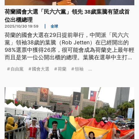
荷蘭國會大選「民六六黨」領先 38歲葉騰有望成首
位出櫃總理
2025/10/30 19:59
|
全球
荷蘭的國會大選在29日提前舉行，中間派「民六六
黨」領袖38歲的葉騰（Rob Jetten）在已經開出的
98%選票中獲得26席，很可能會成為荷蘭史上最年輕
而且是第一位公開出櫃的總理。葉騰在選舉中主打荷
蘭要擺脫負面政治的衝擊，獲得許多選民認同。
自由黨
國會大選
荷蘭
領袖
...