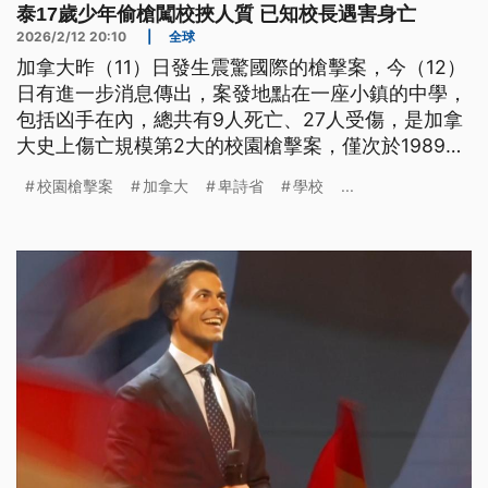
泰17歲少年偷槍闖校挾人質 已知校長遇害身亡
2026/2/12 20:10
|
全球
加拿大昨（11）日發生震驚國際的槍擊案，今（12）
日有進一步消息傳出，案發地點在一座小鎮的中學，
包括凶手在內，總共有9人死亡、27人受傷，是加拿
大史上傷亡規模第2大的校園槍擊案，僅次於1989年
發生在蒙特婁理工學院的案件，當時有14名女性遇
校園槍擊案
加拿大
卑詩省
學校
...
害。根據加拿大警方公布的資料，凶嫌是當地一名18
歲的年輕女子，長期有精神方面的問題；而她居住的
小鎮有狩獵風氣，民眾擁槍比例很高。還有網友找到
社群媒體的影片，發現嫌犯從小就會使用步槍。當
天，她先在家裡殺害了母親和繼弟，再闖進校園開
槍，造成6名師生無辜喪命，隨後飲彈自盡。無獨有
偶，東南亞的泰國週三也有年僅17歲的男性嫌犯，偷
竊警槍之後，闖入一間學校劫持人質，過程中校長遭
到槍擊，不幸在今日凌晨死亡。