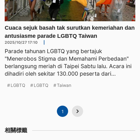
Cuaca sejuk basah tak surutkan kemeriahan dan
antusiasme parade LGBTQ Taiwan
2025/10/27 17:10
|
Parade tahunan LGBTQ yang bertajuk
"Menerobos Stigma dan Memahami Perbedaan"
berlangsung meriah di Taipei Sabtu lalu. Acara ini
dihadiri oleh sekitar 130.000 peserta dari
berbagai negara.Bendera versi
LGBTQ
LGBTQ
Taiwan
1
相關標籤