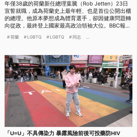
年僅38歲的荷蘭新任總理葉騰（Rob Jetten）23日
宣誓就職，成為荷蘭史上最年輕、也是首位公開出櫃
的總理。他原本夢想成為體育選手，卻因健康問題轉
向從政，最終登上國家最高政治領袖大位。BBC報導
指出，荷蘭民眾對葉騰同志身分的平靜反應，顯示
荷蘭
LGBTQ
LGBTQ
同志
...
LGBTQ+平權觀念在當地已相當主流。
「U=U」不具傳染力 暴露風險前後可投藥防HIV