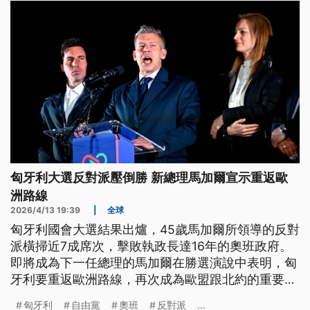
匈牙利大選反對派壓倒勝 新總理馬加爾宣示重返歐
洲路線
2026/4/13 19:39
|
全球
匈牙利國會大選結果出爐，45歲馬加爾所領導的反對
派橫掃近7成席次，擊敗執政長達16年的奧班政府。
即將成為下一任總理的馬加爾在勝選演說中表明，匈
牙利要重返歐洲路線，再次成為歐盟跟北約的重要盟
友，並爭取歐盟解凍數十億歐元資金；另外他也要剷
匈牙利
自由黨
奧班
反對派
...