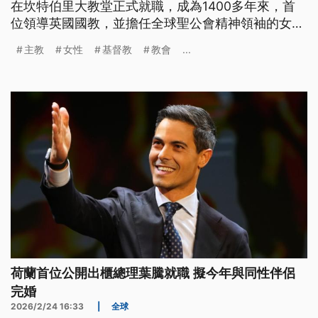
在坎特伯里大教堂正式就職，成為1400多年來，首
位領導英國國教，並擔任全球聖公會精神領袖的女
性。這項任命雖然打破性別藩籬，但穆拉利接手的卻
主教
女性
基督教
教會
...
是一個深陷性虐待醜聞餘波，以及教義內部面臨嚴重
分裂危機的教會。
荷蘭首位公開出櫃總理葉騰就職 擬今年與同性伴侶
完婚
2026/2/24 16:33
|
全球