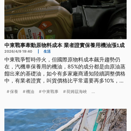
中東戰事牽動原物料成本 業者證實保養用機油漲1成
2026/4/9 19:40
|
生活
中東戰爭暫時停火，但國際原物料成本飆升趨勢仍
在，汽機車保養用的機油，85%的成分都是由原油蒸
餾出來的基礎油，如今有多家廠商通知陸續調整價格
中，有業者證實，叫貨價格比平常還要再多10%，只
好先囤貨備用，而降低原油短缺影響，經濟部證實，
保養
機油
中東戰事
荷姆茲海峽
...
中油一艘裝載200萬桶原油的油輪有望在此時返台，
將可緩解國內煉油廠的儲備壓力。