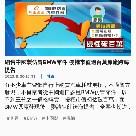
網售中國製仿冒BMW零件 侵權市值逾百萬原廠跨海
提告
2023/8/30 12:31
|
社會
有不少車主習慣自行上網買汽車耗材更換，不過警方
發現，不肖業者從中國進口多種BMW仿冒零件，以
不到三分之一價格轉賣，侵權市值初估破百萬，而
BMW原廠發現後，委請律師跨海提告，全案也朝違
反《商標法》及詐欺罪嫌偵辦。
仿冒
BMW
中國製
機油