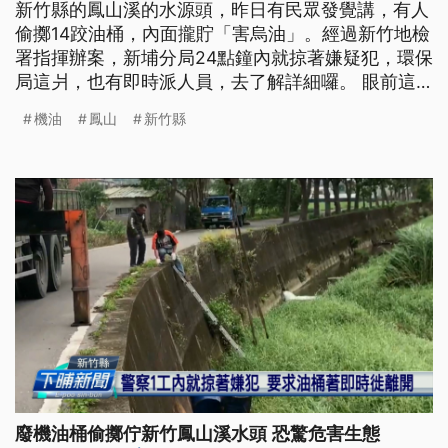
新竹縣的鳳山溪的水源頭，昨日有民眾發覺講，有人
偷擲14跤油桶，內面攏貯「害烏油」。經過新竹地檢
署指揮辦案，新埔分局24點鐘內就掠著嫌疑犯，環保
局這爿，也有即時派人員，去了解詳細囉。 眼前這
一桶桶廢棄油桶，裡面還裝有滿滿的機油。新竹縣新
機油
鳳山
新竹縣
埔鎮鳳山溪近日被早起運動民眾發現被偷倒廢棄油
桶，現場還飄散著汽油臭味，民眾直呼實在離譜。
警方獲報後透過追查監視器畫面，迅速鎖定1輛自小
貨車涉嫌重大，且確認是桃園市
廢機油桶偷擲佇新竹鳳山溪水頭 恐驚危害生態