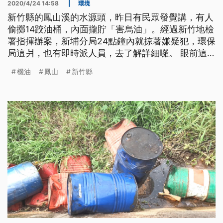
2020/4/24 14:58
|
環境
新竹縣的鳳山溪的水源頭，昨日有民眾發覺講，有人
偷擲14跤油桶，內面攏貯「害烏油」。經過新竹地檢
署指揮辦案，新埔分局24點鐘內就掠著嫌疑犯，環保
局這爿，也有即時派人員，去了解詳細囉。 眼前這
一桶桶廢棄油桶，裡面還裝有滿滿的機油。新竹縣新
機油
鳳山
新竹縣
埔鎮鳳山溪近日被早起運動民眾發現被偷倒廢棄油
桶，現場還飄散著汽油臭味，民眾直呼實在離譜。
警方獲報後透過追查監視器畫面，迅速鎖定1輛自小
貨車涉嫌重大，且確認是桃園市