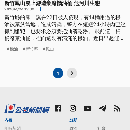
新竹鳳山溪上游遭棄廢機油桶 危河川生態
2020/4/24 13:00
|
新竹縣的鳳山溪在22日被人發現，有14桶用過的機
油被棄於當地，造成污染，警方在短短24小時內已經
抓到嫌犯，也要求必須要把油清乾淨。 眼前這一桶
桶廢棄油桶，裡面還裝有滿滿的機油。近日早起運動
民眾發現新竹縣新埔鎮鳳山溪被偷倒廢棄油桶，現場
機油
新竹縣
鳳山
還飄散著汽油臭味，民眾直呼實在離譜，「很誇張！
亂倒在溪流這邊，這是很惡劣的行為。」、「這樣隨
便亂丟可能會造成環境汙染，也可能會汙染水質，這
樣的行為基本上相關單位應該要
1
內容
分類
即時新聞
政治
社會