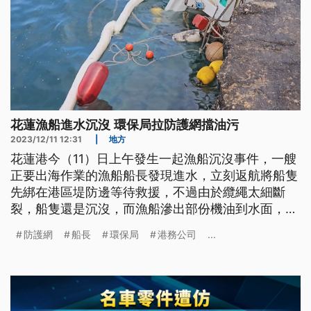
花蓮漁船進水沉沒 環保局拉防護網擋油污
2023/12/11 12:31
|
地方
花蓮港今（11）日上午發生一起漁船沉沒事件，一艘
正要出海作業的漁船船長發現進水，立刻返航將船隻
先綁在港區堤防邊等待救援，不過由於纜繩太細斷
裂，船隻還是沉沒，而漁船滲出部份機油到水面，環
保局等單位也緊急拉起防護網以防汙染。
防護網
船長
環保局
港務公司
...