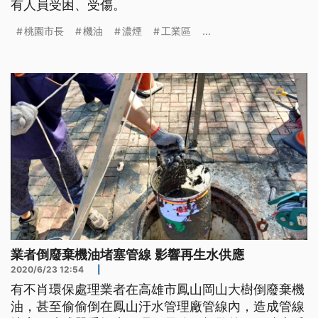
有人員受困、受傷。
桃園市長
機油
濃煙
工業區
...
業者倒廢棄機油堵塞管線 影響再生水供應
2020/6/23 12:54
|
有不肖環保處理業者在高雄市鳳山岡山大樹倒廢棄機
油，甚至偷偷倒在鳳山汙水管理廠管線內，造成管線