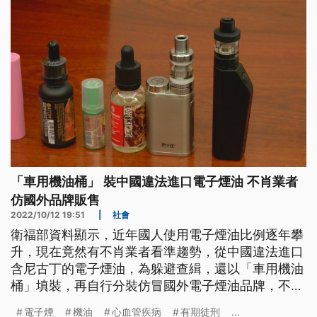
「車用機油桶」 裝中國違法進口電子煙油 不肖業者
仿國外品牌販售
2022/10/12 19:51
|
社會
衛福部資料顯示，近年國人使用電子煙油比例逐年攀
升，現在竟然有不肖業者看準趨勢，從中國違法進口
含尼古丁的電子煙油，為躲避查緝，還以「車用機油
桶」填裝，再自行分裝仿冒國外電子煙油品牌，不但
品質堪慮，更傷害國人健康。
電子煙
機油
心血管疾病
有期徒刑
...