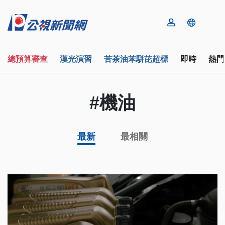
總預算審查
漢光演習
苦茶油苯駢芘超標
即時
熱門
#機油
最新
最相關