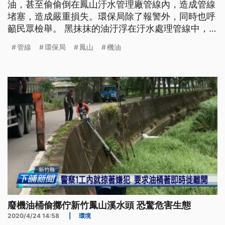
油，甚至偷偷倒在鳳山汙水管理廠管線內，造成管線
堵塞，造成嚴重損失。環保局除了報警外，同時也呼
籲民眾檢舉。 黑抹抹的油汙浮在汙水處理管線中，
管線嚴重堵塞，得動用人力下到裏頭，把幫浦提高放
管線
環保局
鳳山
機油
到水面上吸油，才能清除。高市水利局副局長梁錦淵
表示，「一般正常民生汙水，大概COD（水體有機物
高）的值大概在150。那我們廠的設計上限在500，
那一陣子有發現800，這個
廢機油桶偷擲佇新竹鳳山溪水頭 恐驚危害生態
2020/4/24 14:58
|
環境