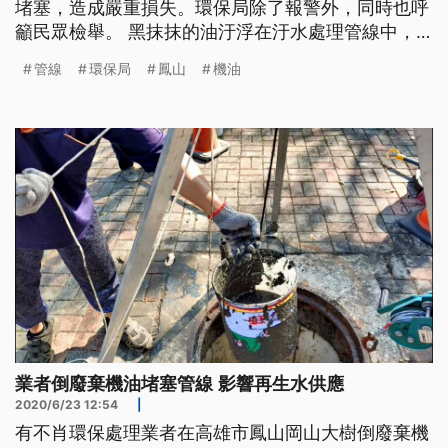
堵塞，造成嚴重損失。環保局除了報警外，同時也呼
籲民眾檢舉。 黑抹抹的油汙浮在汙水處理管線中，
管線嚴重堵塞，得動用人力下到裏頭，把幫浦提高放
管線
環保局
鳳山
機油
到水面上吸油，才能清除。高市水利局副局長梁錦淵
表示，「一般正常民生汙水，大概COD（水體有機物
高）的值大概在150。那我們廠的設計上限在500，
那一陣子有發現800，這個
業者倒廢棄機油堵塞管線 影響再生水供應
2020/6/23 12:54
|
有不肖環保處理業者在高雄市鳳山岡山大樹倒廢棄機