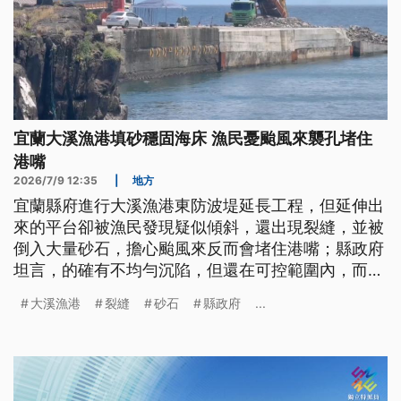
宜蘭大溪漁港填砂穩固海床 漁民憂颱風來襲孔堵住
港嘴
2026/7/9 12:35
|
地方
宜蘭縣府進行大溪漁港東防波堤延長工程，但延伸出
來的平台卻被漁民發現疑似傾斜，還出現裂縫，並被
倒入大量砂石，擔心颱風來反而會堵住港嘴；縣政府
坦言，的確有不均勻沉陷，但還在可控範圍內，而工
程單位倒入砂石是為穩固海床。
大溪漁港
裂縫
砂石
縣政府
...