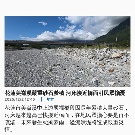
泥中，泥土含量約20%至25%，這些屬於廢棄物，需
要付出高昂的廢棄物處理費，加上目前政府的標售價
格，業者認為利潤太小，因此還未出手。
花蓮美崙溪嚴重砂石淤積 河床接近橋面引民眾擔憂
2025/12/2 12:45
|
地方
花蓮市美崙溪中上游國福橋段因長年累積大量砂石，
河床越來越高已快接近橋面，在地民眾擔心要是再不
疏濬，未來發生颱風豪雨，溢流潰堤將造成嚴重災
情。