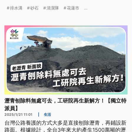
排水溝
砂石
清潔隊
花蓮市
...
瀝青刨除料無處可去，工研院再生新解方！【獨立特
派員】
2025/1/21 11:01
|
生活
台灣公路養護的方式大多是直接刨除瀝青，再鋪設新
路面。根據統計，全台3年來大約產生1500萬噸的瀝