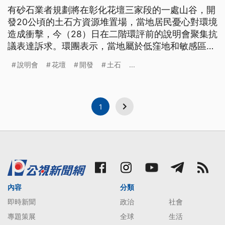
有砂石業者規劃將在彰化花壇三家段的一處山谷，開
發20公頃的土石方資源堆置場，當地居民憂心對環境
造成衝擊，今（28）日在二階環評前的說明會聚集抗
議表達訴求。環團表示，當地屬於低窪地和敏感區，
不該用來填埋廢棄物；業者方則表示，所填入的土方
說明會
花壇
開發
土石
...
都會合乎規定，否認會造成污染及環境衝擊。
1
內容
分類
即時新聞
政治
社會
專題策展
全球
生活