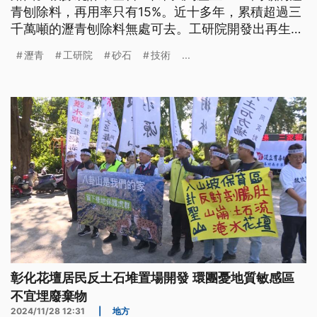
青刨除料，再用率只有15%。近十多年，累積超過三
千萬噸的瀝青刨除料無處可去。工研院開發出再生劑
與瀝青砂石分離技術，為天然資源永續循環利用提供
瀝青
工研院
砂石
技術
...
新解方，不過推廣過程也有不少挑戰。
彰化花壇居民反土石堆置場開發 環團憂地質敏感區
不宜埋廢棄物
2024/11/28 12:31
|
地方