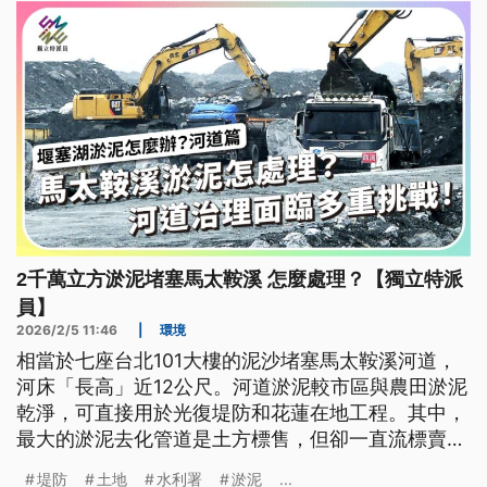
鏈的業者，追究亂源的因果，包括處理的合法業者不
足、最終處理量不足、處理業者趁機漲價、新制設計
不甚周全、缺乏專法與相對應的罰則。
2千萬立方淤泥堵塞馬太鞍溪 怎麼處理？【獨立特派
員】
2026/2/5 11:46
|
環境
相當於七座台北101大樓的泥沙堵塞馬太鞍溪河道，
河床「長高」近12公尺。河道淤泥較市區與農田淤泥
乾淨，可直接用於光復堤防和花蓮在地工程。其中，
最大的淤泥去化管道是土方標售，但卻一直流標賣不
出去。最大買家砂石業者向記者表示，馬太鞍溪的淤
堤防
土地
水利署
淤泥
...