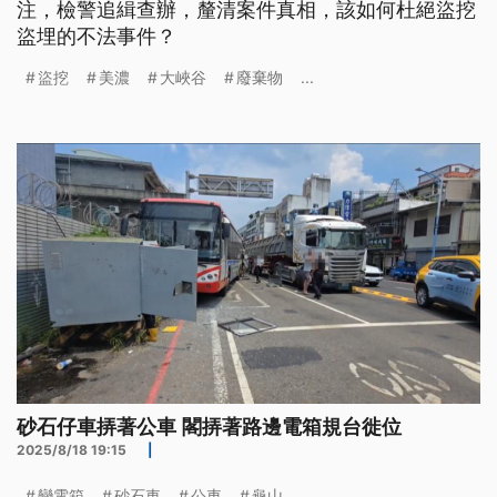
注，檢警追緝查辦，釐清案件真相，該如何杜絕盜挖
盜埋的不法事件？
盜挖
美濃
大峽谷
廢棄物
...
砂石仔車挵著公車 閣挵著路邊電箱規台徙位
2025/8/18 19:15
|
變電箱
砂石車
公車
龜山
...