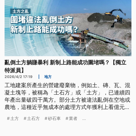
亂倒土方躺賺暴利 新制上路能成功圍堵嗎？【獨立
特派員】
2026/4/2 17:19
|
地方
工地建案所產生的營建廢棄物，例如土、磚、瓦、混
凝土塊等，被稱為「土石方」或「土方」，已連續四
年產出量破四千萬方。部分土方被違法亂倒在空地或
農地，這種近乎無成本的處理方式年獲利上看億元。
2026年內政部推出新制「全流向管理」，從產出到
土方
土石方
砂石車
業者
...
最終處理要全程追蹤並追究，但卻導致土方無處可
去，被戲稱「土方之亂」。獨立特派員採訪整條產業