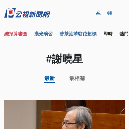
總預算審查
漢光演習
苦茶油苯駢芘超標
即時
熱門
#謝曉星
最新
最相關