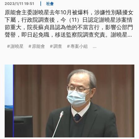
2023/1/11 19:51
|
社會
原能會主委謝曉星去年10月被爆料，涉嫌性別騷擾女
下屬，行政院調查後，今（11）日認定謝曉星涉案情
節重大，院長蘇貞昌認為他的不當言行，影響公部門
聲譽，即日起免職，移送監察院調查究責。謝曉星在
得知調查結果後，今日上午已經請辭主委。原能會表
謝曉星
原能會
調查
專案小組
...
示，未來會將性別平等教育訓練列為重點，以案例方
式提升拒絕性別騷擾的意識，強化同仁性平觀念。