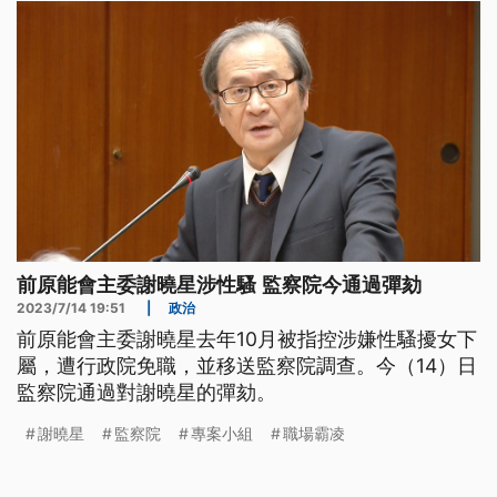
前原能會主委謝曉星涉性騷 監察院今通過彈劾
2023/7/14 19:51
|
政治
前原能會主委謝曉星去年10月被指控涉嫌性騷擾女下
屬，遭行政院免職，並移送監察院調查。今（14）日
監察院通過對謝曉星的彈劾。
謝曉星
監察院
專案小組
職場霸凌