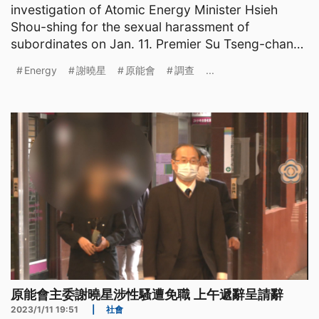
investigation of Atomic Energy Minister Hsieh
Shou-shing for the sexual harassment of
subordinates on Jan. 11. Premier Su Tseng-chang
said Hsieh will be
Energy
謝曉星
原能會
調查
...
原能會主委謝曉星涉性騷遭免職 上午遞辭呈請辭
2023/1/11 19:51
|
社會