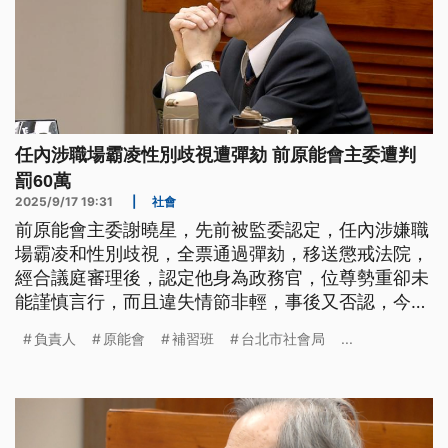
任內涉職場霸凌性別歧視遭彈劾 前原能會主委遭判
罰60萬
2025/9/17 19:31
|
社會
前原能會主委謝曉星，先前被監委認定，任內涉嫌職
場霸凌和性別歧視，全票通過彈劾，移送懲戒法院，
經合議庭審理後，認定他身為政務官，位尊勢重卻未
能謹慎言行，而且違失情節非輕，事後又否認，今
（17）日判決罰款60萬元。
負責人
原能會
補習班
台北市社會局
...