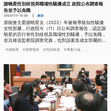
謝曉星性別歧視與職場性騷擾成立 政院公布調查報
告並予以免職
2023/1/11 15:38
|
政治
原能會主委謝曉星去（2022）年被報導疑似性騷擾
女性部屬，行政院今（11）日公布調查報告，認定謝
曉星的言行有性別歧視及職場性別騷擾，予以免職，
並且移送監察院調查究責，也對該案造成女部屬的負
面影響和傷害致歉。
謝曉星
調查報告
性別歧視
專案小組
...