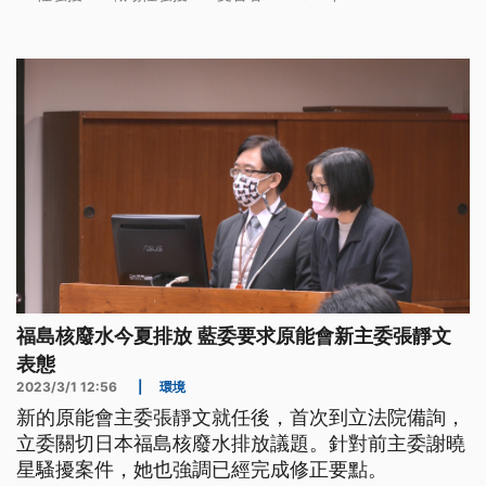
的事實。公視新聞網整理圖表，帶您了解性騷擾行為
分佈樣貌。
福島核廢水今夏排放 藍委要求原能會新主委張靜文
表態
2023/3/1 12:56
|
環境
新的原能會主委張靜文就任後，首次到立法院備詢，
立委關切日本福島核廢水排放議題。針對前主委謝曉
星騷擾案件，她也強調已經完成修正要點。