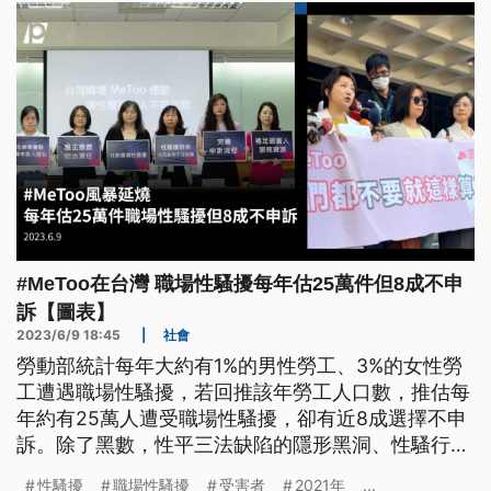
#MeToo在台灣 職場性騷擾每年估25萬件但8成不申
訴【圖表】
2023/6/9 18:45
|
社會
勞動部統計每年大約有1%的男性勞工、3%的女性勞
工遭遇職場性騷擾，若回推該年勞工人口數，推估每
年約有25萬人遭受職場性騷擾，卻有近8成選擇不申
訴。除了黑數，性平三法缺陷的隱形黑洞、性騷行為
樣態的認知不足，也反映在近5年申訴案件持續倍增
性騷擾
職場性騷擾
受害者
2021年
...