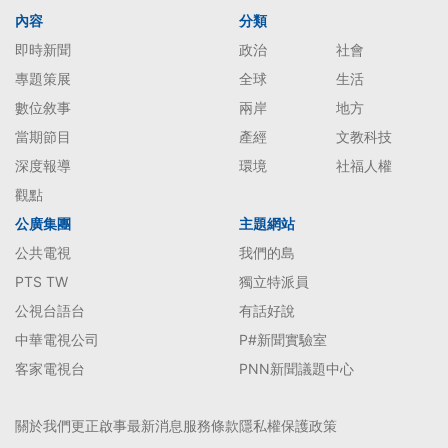
內容
分類
即時新聞
政治
社會
專題策展
全球
生活
數位敘事
兩岸
地方
當期節目
產經
文教科技
深度報導
環境
社福人權
觀點
公廣集團
主題網站
公共電視
我們的島
PTS TW
獨立特派員
公視台語台
有話好說
中華電視公司
P#新聞實驗室
客家電視台
PNN新聞議題中心
關於我們
更正啟事
最新消息
服務條款
隱私權保護政策