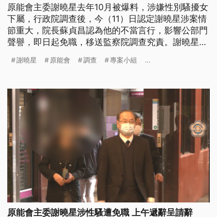
原能會主委謝曉星去年10月被爆料，涉嫌性別騷擾女
下屬，行政院調查後，今（11）日認定謝曉星涉案情
節重大，院長蘇貞昌認為他的不當言行，影響公部門
聲譽，即日起免職，移送監察院調查究責。謝曉星在
得知調查結果後，今日上午已經請辭主委。原能會表
謝曉星
原能會
調查
專案小組
...
示，未來會將性別平等教育訓練列為重點，以案例方
式提升拒絕性別騷擾的意識，強化同仁性平觀念。
原能會主委謝曉星涉性騷遭免職 上午遞辭呈請辭