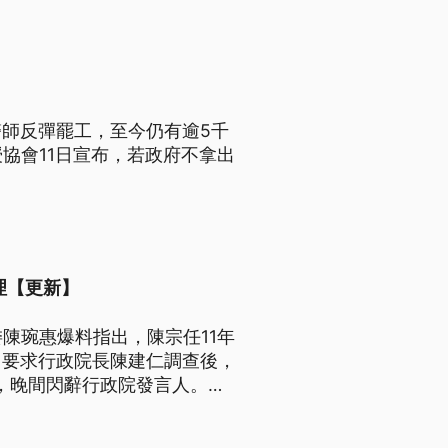
師反彈罷工，至今仍有逾5千
協會11日宣布，若政府不拿出
理【更新】
陳琬惠爆料指出，陳宗任11年
，要求行政院長陳建仁調查後，
，晚間閃辭行政院發言人。民
陳建仁則回應，已經批准陳宗彥