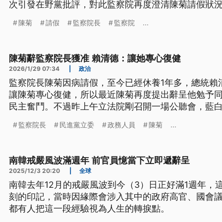
次引發在野黨批評，對此監察院再度澄清陳菊請假狀
解。
陳菊
請假
監察院長
監察院
...
陳菊辭監察院長獲准 賴清德：讓她專心復健
2026/1/29 07:34
|
政治
監察院長陳菊因病請假，至今已經休養1年多，總統賴
讓陳菊專心復健，所以最近陳菊再度提出辭呈他勉予
民主奮鬥。不過昨上午立法院剛召開一場公聽會，藍
麼久，提出批評和質疑。
監察院長
民進黨立委
政務人員
陳菊
...
南韓戒嚴風波滿週年 前官員憶當下立即遞辭呈
2025/12/3 20:20
|
全球
南韓去年12月的戒嚴風波到今（3）日正好滿1週年，
刻的印記，當時因緣際會涉入其中的政府高官、國會
都有人把這一段經驗視為人生的轉捩點。