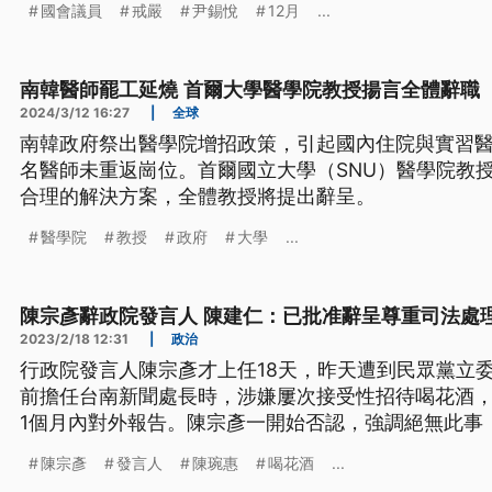
國會議員
戒嚴
尹錫悅
12月
...
南韓醫師罷工延燒 首爾大學醫學院教授揚言全體辭職
2024/3/12 16:27
|
全球
南韓政府祭出醫學院增招政策，引起國內住院與實習醫
名醫師未重返崗位。首爾國立大學（SNU）醫學院教授
合理的解決方案，全體教授將提出辭呈。
醫學院
教授
政府
大學
...
陳宗彥辭政院發言人 陳建仁：已批准辭呈尊重司法處
2023/2/18 12:31
|
政治
行政院發言人陳宗彥才上任18天，昨天遭到民眾黨立委
前擔任台南新聞處長時，涉嫌屢次接受性招待喝花酒
1個月內對外報告。陳宗彥一開始否認，強調絕無此事
眾黨立委陳琬惠表示，陳建仁要重新檢視內閣人選，
陳宗彥
發言人
陳琬惠
喝花酒
...
辭呈，關於11年前的案件，尊重司法處理。