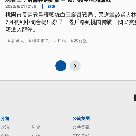
林智堅：解隔後將提辭呈 遷戶籍至桃園備戰
2022/6/21 12:56
|
政治
桃園市長選戰呈現藍綠白三腳督戰局，民進黨參選人
7月初到中旬會提出辭呈，遷戶籍到桃園備戰；國民黨
籍遷入龍潭。
參選人
桃園市長
戶籍
林智堅
...
1
分類
公廣集團
政治
社會
公共電視
全球
生活
PTS TW