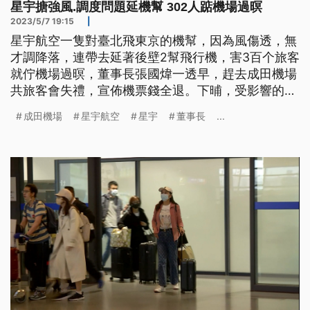
星宇搪強風.調度問題延機幫 302人踮機場過暝
2023/5/7 19:15
|
星宇航空一隻對臺北飛東京的機幫，因為風傷透，無
才調降落，連帶去延著後壁2幫飛行機，害3百个旅客
就佇機場過暝，董事長張國煒一透早，趕去成田機場
共旅客會失禮，宣佈機票錢全退。下晡，受影響的
182个旅客，嘛已經平安轉到臺灣，曷若民航局，嘛
成田機場
星宇航空
星宇
董事長
...
要求星宇明仔載隨來說明，若有違法就欲罰。（這條
新聞標題、導言是臺語文）