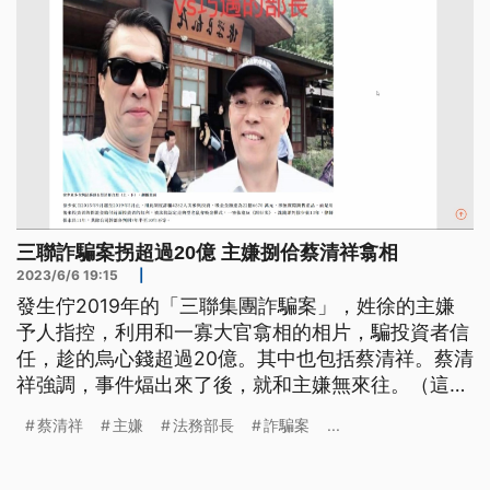
三聯詐騙案拐超過20億 主嫌捌佮蔡清祥翕相
2023/6/6 19:15
|
發生佇2019年的「三聯集團詐騙案」，姓徐的主嫌
予人指控，利用和一寡大官翕相的相片，騙投資者信
任，趁的烏心錢超過20億。其中也包括蔡清祥。蔡清
祥強調，事件煏出來了後，就和主嫌無來往。（這條
新聞標題、前言是臺語文。）
蔡清祥
主嫌
法務部長
詐騙案
...