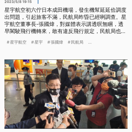
2023/5/8 19:15
|
星宇航空初六佇日本成田機場，發生機幫延延佮調度
出問題，引起旅客不滿，民航局昨昏已經咧調查。星
宇航空董事長-張國煒，對媒體表示講透暝無睏，透
早閣駛飛行機轉來，敢有違反飛行規定，民航局也欲
查。交通部長王國材指出，對星宇這改事件，會當看
星宇航空
星宇
張國煒
民航局
...
出航班佮人員調度攏有困難，北美航線敢欲閣增加，
可能閣愛思考。(本則新聞標題、導言皆為臺語文)