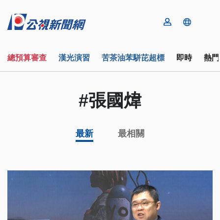
總預算審查
漢光演習
苦茶油苯駢芘超標
即時
熱門
#張國煒
最新
最相關