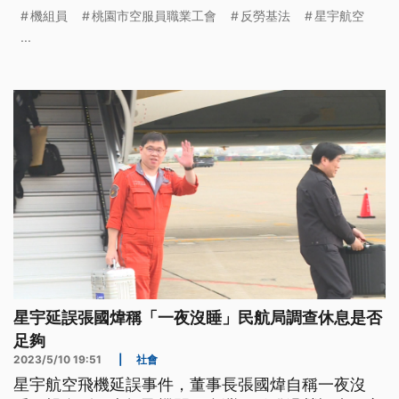
日工時超過14小時，恐將面臨最高100萬元罰鍰。
機組員
桃園市空服員職業工會
反勞基法
星宇航空
...
星宇延誤張國煒稱「一夜沒睡」民航局調查休息是否
足夠
2023/5/10 19:51
|
社會
星宇航空飛機延誤事件，董事長張國煒自稱一夜沒