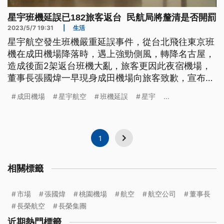
星宇班機延誤已182旅客返台 民航局將釐清是否開罰
2023/5/7 19:31
|
生活
星宇航空發生班機嚴重延誤事件，從台北飛往東京班
機在成田機場降落時，遇上強勁側風，轉降名古屋，
造成後面2架返台班機大亂，旅客更因此夜宿機場，
董事長張國煒一早現身成田機場向旅客致歉，宣布全
額退費，182人已於下午3時多抵台，而民航局也將
成田機場
星宇航空
班機延誤
星宇
...
要求星宇航空說明詳情，若有違法將會開罰。
1
相關標籤
市場
張國煒
桃園機場
航空
航空公司
董事長
長榮航空
長榮集團
近期熱門標籤