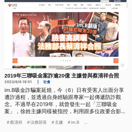
2019年三聯吸金案詐逾20億 主嫌曾與蔡清祥合照
2023/6/6 19:51
|
社會
im.B吸金詐騙案延燒，今（6）日有受害人出面分享
遭詐過程，並透過自身經驗跟專家一起傳遞防詐觀
念。不過早在2019年，就曾發生一起「三聯吸金
案」，徐姓主嫌同樣被指控，利用跟多位政要合影博
取投資人信任，吸金超過20億元，甚至連法務部長蔡
蔡清祥
法務部長
主嫌
im.B
...
清祥也在其中，對此蔡清祥回應，在事件爆發後就跟