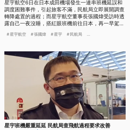
星宇航空6日在日本成田機場發生一連串班機延誤和
調度困難事件，引起旅客不滿，民航局立即展開調查
轉降處置的過程；而星宇航空董事長張國煒受訪時透
露自己一夜沒睡，搭紅眼班機前往日本，再一早駕駛
飛機回台，是否違反飛行規定也一併調查。交通部長
星宇航空
張國煒
星宇
民航局
...
王國材指出，從星宇這次事件中，看到班機和人力調
度都遭遇困難，未來北美航線是否再擴增要深思。
星宇班機嚴重延延 民航局查飛航過程要求改善