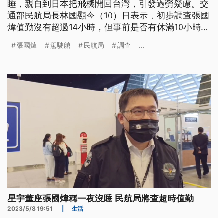
睡，親自到日本把飛機開回台灣，引發過勞疑慮。交
通部民航局長林國顯今（10）日表示，初步調查張國
煒值勤沒有超過14小時，但事前是否有休滿10小時，
還在調查中，如果查證屬實會懲處。另外，星宇航空
張國煒
駕駛艙
民航局
調查
...
上個月首航洛杉磯，當天張國煒親自擔任機長，還邀
請網紅進入駕駛艙，民航局也要調查是否違法。
星宇董座張國煒稱一夜沒睡 民航局將查超時值勤
2023/5/8 19:51
|
生活