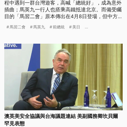
程中遇到一群台灣遊客，高喊「總統好」，成為意外
插曲；馬英九一行人也搭乘高鐵抵達北京。而備受矚
目的「馬習二會」原本傳出在4月8日登場，但中方公
布的行程中不見相關安排，外界推測，馬習二會可能
馬習二會
馬英九
前總統
美日
...
延到10日舉行。
澳英美安全協議與台海議題連結 美副國務卿坎貝爾
罕見表態