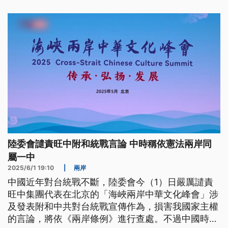
籲相關媒體及文化人共同珍惜守護自由民主台灣。
陸委會譴責旺中附和統戰言論 中時稱依憲法兩岸同
屬一中
2025/6/1 19:10
|
兩岸
中國近年對台統戰不斷，陸委會今（1）日嚴厲譴責
旺中集團代表在北京的「海峽兩岸中華文化峰會」涉
及發表附和中共對台統戰宣傳作為，損害我國家主權
的言論，將依《兩岸條例》進行查處。不過中國時報