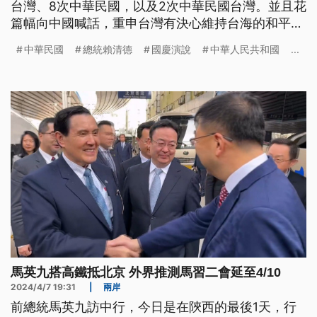
台灣、8次中華民國，以及2次中華民國台灣。並且花
篇幅向中國喊話，重申台灣有決心維持台海的和平穩
定，也願意和中國共同維護區域安全；也期盼朝野不
中華民國
總統賴清德
國慶演說
中華人民共和國
...
分黨派能共同合作，對內促進團結、對外壯大國家。
馬英九搭高鐵抵北京 外界推測馬習二會延至4/10
2024/4/7 19:31
|
兩岸
前總統馬英九訪中行，今日是在陝西的最後1天，行