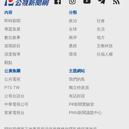
內容
分類
即時新聞
政治
社會
專題策展
全球
生活
數位敘事
兩岸
地方
當期節目
產經
文教科技
深度報導
環境
社福人權
觀點
公廣集團
主題網站
公共電視
我們的島
PTS TW
獨立特派員
公視台語台
有話好說
中華電視公司
P#新聞實驗室
客家電視台
PNN新聞議題中心
關於我們
更正啟事
最新消息
服務條款
隱私權保護政策