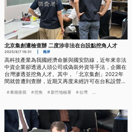
北京集創遭檢查辦 二度涉非法在台設點挖角人才
2025/8/7 19:31
|
兩岸
高科技產業為我國經濟命脈與國安防線，近年來非法
中資企業卻透過人頭公司或偽裝外資等手法，企圖在
台灣滲透並挖角人才。其中，「北京集創」2022年
間就曾遭到查辦，近期又再度未經許可在台私設營業
據點。對岸覬覦台灣人才，還以兩岸交流為包裝，像
東南衛視
挖角
新竹地檢署
台灣
...
是近期登場的「福州海青薈」，對台灣釋出2000多
個職缺，但陸委會質疑，中國青年失業率這麼高，
「硬擠出」的職缺肯定不會長久。