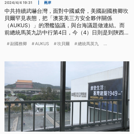
2024/4/4 19:31
|
兩岸
中共持續武嚇台灣，面對中國威脅，美國副國務卿坎
貝爾罕見表態，把「澳英美三方安全夥伴關係
（AUKUS）」的潛艦協議，與台海議題做連結。而
前總統馬英九訪中行第4日，今（4）日則是到陝西出
席祭黃帝陵典禮。
副國務卿
AUKUS
坎貝爾
總統馬英九
...