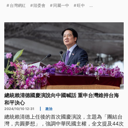
透過聲明回應，強調依照《憲法》、《兩岸條例》，
台灣網紅
陸委會
同屬一中
旺中
...
台灣、大陸同屬一個中國，呼籲要遵憲、護憲。
總統賴清德國慶演說向中國喊話 重申台灣維持台海
和平決心
2024/10/10 12:31
|
政治
總統賴清德上任後的首次國慶演說，主題為「團結台
灣，共圓夢想」，強調中華民國主權，全文提及44次