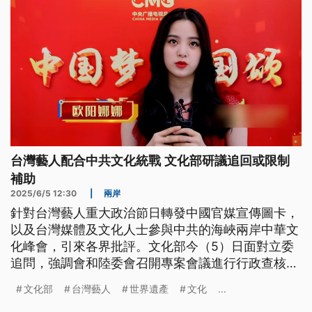
台灣藝人配合中共文化統戰 文化部研議追回或限制
補助
2025/6/5 12:30
|
兩岸
針對台灣藝人重大政治節日轉發中國官媒宣傳圖卡，
以及台灣媒體及文化人士參與中共的海峽兩岸中華文
化峰會，引來各界批評。文化部今（5）日面對立委
追問，強調會和陸委會召開專案會議進行行政查核，
如果違法，會依《兩岸人民關係條例》開罰；也強調
文化部
台灣藝人
世界遺產
文化
...
中共假借文化之名，其實是進行周密的統戰伎倆，呼