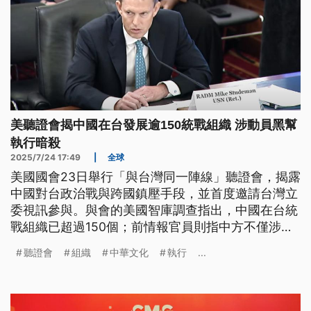
美聽證會揭中國在台發展逾150統戰組織 涉動員黑幫
執行暗殺
2025/7/24 17:49
|
全球
美國國會23日舉行「與台灣同一陣線」聽證會，揭露
中國對台政治戰與跨國鎮壓手段，並首度邀請台灣立
委視訊參與。與會的美國智庫調查指出，中國在台統
戰組織已超過150個；前情報官員則指中方不僅涉及
資助政黨、吸收退役軍警，甚至動員黑幫暗殺，建議
聽證會
組織
中華文化
執行
...
美國幫助台灣升級安全查核制度。