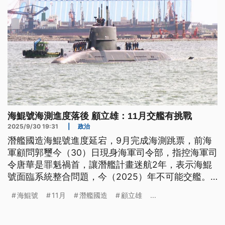
海鯤號海測進度落後 顧立雄：11月交艦有挑戰
2025/9/30 19:31
|
政治
潛艦國造海鯤號進度延宕，9月完成海測跳票，前海
軍顧問郭璽今（30）日現身海軍司令部，指控海軍司
令唐華是罪魁禍首，讓潛艦計畫迷航2年，表示海鯤
號面臨系統整合問題，今（2025）年不可能交艦。
國防部長顧立雄坦言，前置測試進度確實落後，11月
海鯤號
11月
潛艦國造
顧立雄
...
交艦有挑戰性。