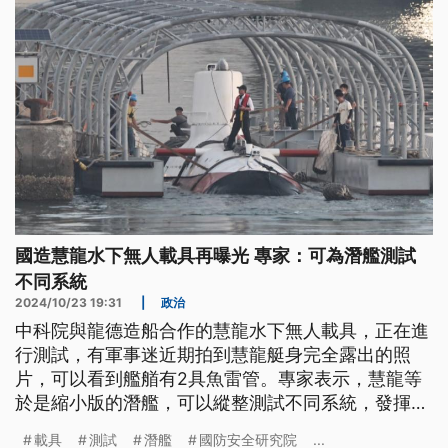
國造慧龍水下無人載具再曝光 專家：可為潛艦測試
不同系統
2024/10/23 19:31
|
政治
中科院與龍德造船合作的慧龍水下無人載具，正在進
行測試，有軍事迷近期拍到慧龍艇身完全露出的照
片，可以看到艦艏有2具魚雷管。專家表示，慧龍等
於是縮小版的潛艦，可以縱整測試不同系統，發揮更
大的效果，未來直接移植到大型潛艦。
載具
測試
潛艦
國防安全研究院
...