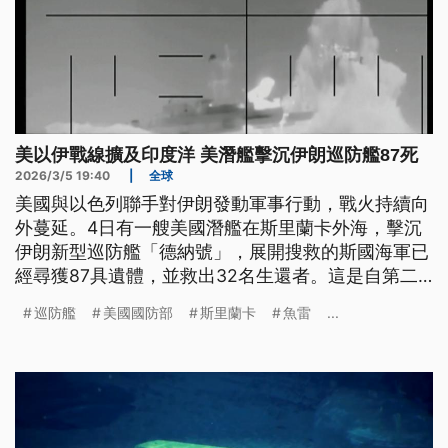
美以伊戰線擴及印度洋 美潛艦擊沉伊朗巡防艦87死
2026/3/5 19:40
|
全球
美國與以色列聯手對伊朗發動軍事行動，戰火持續向
外蔓延。4日有一艘美國潛艦在斯里蘭卡外海，擊沉
伊朗新型巡防艦「德納號」，展開搜救的斯國海軍已
經尋獲87具遺體，並救出32名生還者。這是自第二
次大戰以來，極少數潛艦在實戰中擊沉敵艦的案例，
巡防艦
美國國防部
斯里蘭卡
魚雷
...
也顯示美、以對伊朗的軍事打擊，已經不再侷限於波
斯灣或中東領土，而是演變為跨區域的海上攔截行
動。