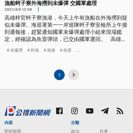
漁船蚵子寮外海撈到未爆彈 交國軍處理
2021/4/6 12:56
|
高雄梓官蚵子寮漁港，今天上午有漁船在外海撈到疑
似未爆彈。海巡署第一一岸巡隊蚵子寮安檢所上午接
到通報後，趕緊通知國軍未爆彈處理小組來現場鑑
定，經確認為魚雷彈頭，已交由國軍運回。 高雄梓
官區蚵子寮漁港，6日早上有漁船出海拖網捕魚時，
未爆彈
外海
漁港
魚雷
...
撈到疑似未爆彈的不明物體，撈起時還微微冒煙，嚇
得船長趕緊通報海巡人員，載回碼頭。 船長蔡先生
表示，「發現到（未爆彈）有冒煙，冒煙，我怕危險
就趕快回來。一開始還沒看它，
1
內容
分類
即時新聞
政治
社會