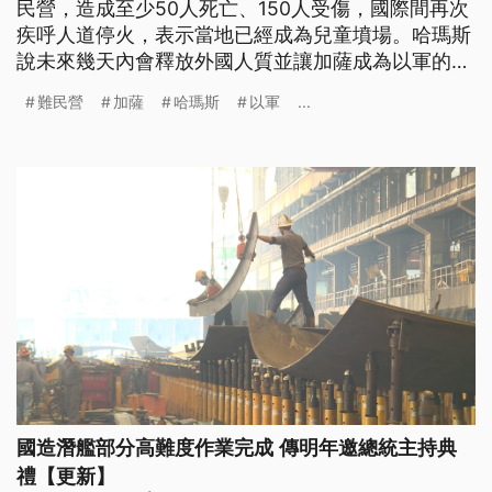
民營，造成至少50人死亡、150人受傷，國際間再次
疾呼人道停火，表示當地已經成為兒童墳場。哈瑪斯
說未來幾天內會釋放外國人質並讓加薩成為以軍的葬
身之地．
難民營
加薩
哈瑪斯
以軍
...
國造潛艦部分高難度作業完成 傳明年邀總統主持典
禮【更新】