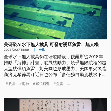
美研發AI水下無人載具 可發射誘餌魚雷、無人機
2026/2/27 14:09
|
全球
全球水下無人載具仍在研發階段，俄羅斯從2018年
推動「海神」計畫，發展核動力、幾乎無限航程的超
大型核彈頭魚雷，對美國也形成壓力。美國軍火製造
商洛克希德馬汀近日也公布「多任務自動駕駛水下載
具」的概念，可執行水下偵蒐並發射魚雷、飛彈或無
載具
海神
巡弋飛彈
魚雷
...
人機，強化海底作戰能力。