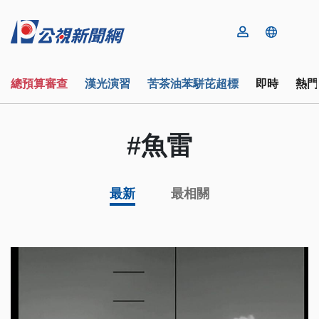
總預算審查
漢光演習
苦茶油苯駢芘超標
即時
熱門
#魚雷
最新
最相關