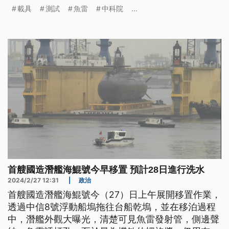
閣較大的效果，未來會當直接徙到大型的藏水艦。
載具
測試
魚雷
中科院
...
（這條新聞標題、前言是臺語文。）
首艘國造潛艦海鯤號今早移置 預計28日進行洗水
2024/2/27 12:31
|
政治
首艘國造潛艦海鯤號今（27）日上午展開移置作業，
透過中信8號浮動船塢拖往台船乾塢，並在移泊過程
中，潛艦外觀大曝光，清楚可見魚雷發射管，側邊聲