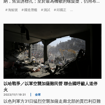
納，魚雷誘標孔；至於最為機敏的螺旋槳，仍用布套
包緊緊，海鯤號就位後，預計明日進行「洗水」，再
海鯤號
國造潛艦
測試
邱國正
...
展開後續的泊港測試。國防部長邱國正表示，海鯤號
完全按照進度在走，一切以安全為主。
以哈戰爭／以軍空襲加薩難民營 聯合國呼籲人道停
火
2023/11/1 19:31
|
全球
以色列軍方31日猛烈空襲加薩走廊北部的賈巴利亞難