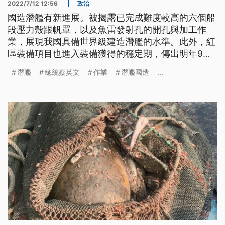
2022/7/12 12:56
|
政治
國造潛艦有新進展。被揭露已完成難度較高的六個船
段壓力殼跟帆罩，以及魚雷發射孔的開孔與加工作
業，展現我國具備世界級建造潛艦的水準。此外，紅
區裝備項目也進入裝備獲得的穩定期，傳出明年9月
就能完成全艦封殼、塗裝作業，由總統蔡英文親自主
潛艦
總統蔡英文
作業
潛艦國造
...
持下水典禮。