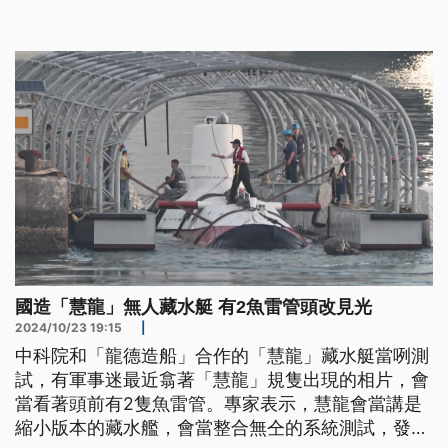
國造「慧龍」無人藏水艇 有2魚雷管頭改見光
2024/10/23 19:15
|
中科院和「龍德造船」合作的「慧龍」藏水艇當咧測
試，有軍事迷最近翕著「慧龍」規隻出現的相片，會
當看著頭前有2隻魚雷管。專家表示，慧龍會當講是
縮小版本的藏水艦，會當整合無仝的系統測試，發揮