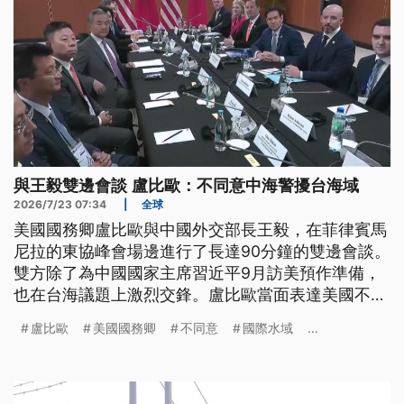
與王毅雙邊會談 盧比歐：不同意中海警擾台海域
2026/7/23 07:34
|
全球
美國國務卿盧比歐與中國外交部長王毅，在菲律賓馬
尼拉的東協峰會場邊進行了長達90分鐘的雙邊會談。
雙方除了為中國國家主席習近平9月訪美預作準備，
也在台海議題上激烈交鋒。盧比歐當面表達美國不同
意中國派遣海警船干擾台灣海域，認為此舉有違戰略
盧比歐
美國國務卿
不同意
國際水域
...
穩定；此外，盧比歐也針對對台軍售延宕問題做出回
應。儘管兩國存在巨大分歧，美方仍強調雙方必須謹
慎管控爭議，避免引發全球災難性的衝突。