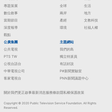
專題策展
全球
生活
數位敘事
兩岸
地方
當期節目
產經
文教科技
深度報導
環境
社福人權
觀點
公廣集團
主題網站
公共電視
我們的島
PTS TW
獨立特派員
公視台語台
有話好說
中華電視公司
P#新聞實驗室
客家電視台
PNN新聞議題中心
關於我們
更正啟事
最新消息
服務條款
隱私權保護政策
Copyright © 2020 Public Television Service Foundation. All Rights
Reserved.