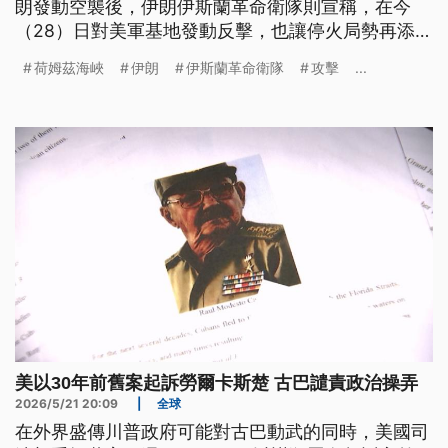
朗發動空襲後，伊朗伊斯蘭革命衛隊則宣稱，在今
（28）日對美軍基地發動反擊，也讓停火局勢再添變
數。另一方面，美國總統川普表示，仍舊不滿意伊朗
荷姆茲海峽
伊朗
伊斯蘭革命衛隊
攻擊
...
提出的條件，並且間接否認了伊朗跟阿曼要共管荷姆
茲海峽的傳言。
美以30年前舊案起訴勞爾卡斯楚 古巴譴責政治操弄
2026/5/21 20:09
|
全球
在外界盛傳川普政府可能對古巴動武的同時，美國司