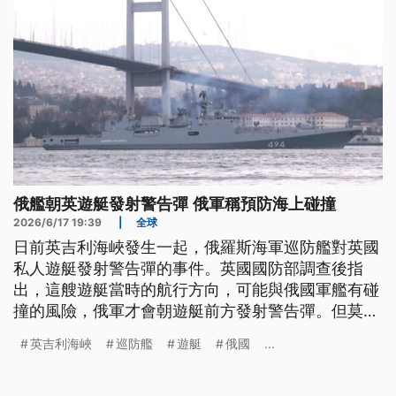
俄艦朝英遊艇發射警告彈 俄軍稱預防海上碰撞
2026/6/17 19:39
|
全球
日前英吉利海峽發生一起，俄羅斯海軍巡防艦對英國
私人遊艇發射警告彈的事件。英國國防部調查後指
出，這艘遊艇當時的航行方向，可能與俄國軍艦有碰
撞的風險，俄軍才會朝遊艇前方發射警告彈。但莫斯
科近年在英國周邊海域日益頻繁的軍事活動，已經為
英吉利海峽
巡防艦
遊艇
俄國
...
英國的國防安全敲響警鐘。