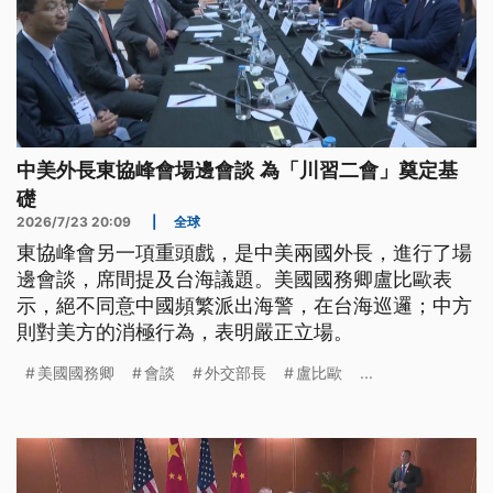
中美外長東協峰會場邊會談 為「川習二會」奠定基
礎
2026/7/23 20:09
|
全球
東協峰會另一項重頭戲，是中美兩國外長，進行了場
邊會談，席間提及台海議題。美國國務卿盧比歐表
示，絕不同意中國頻繁派出海警，在台海巡邏；中方
則對美方的消極行為，表明嚴正立場。
美國國務卿
會談
外交部長
盧比歐
...