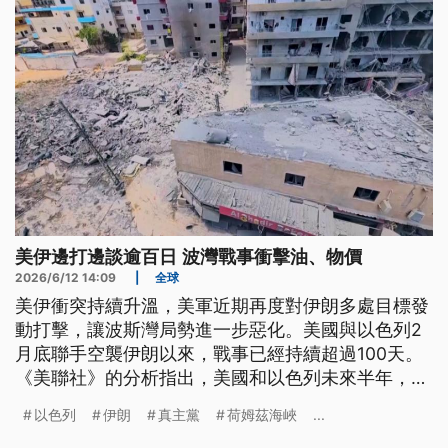
美伊邊打邊談逾百日 波灣戰事衝擊油、物價
2026/6/12 14:09
|
全球
美伊衝突持續升溫，美軍近期再度對伊朗多處目標發
動打擊，讓波斯灣局勢進一步惡化。美國與以色列2
月底聯手空襲伊朗以來，戰事已經持續超過100天。
《美聯社》的分析指出，美國和以色列未來半年，都
將舉行重要的選舉，但無法解決伊朗與結盟的真主黨
以色列
伊朗
真主黨
荷姆茲海峽
...
勢力，導致戰事拖延衝擊油價物價。而伊朗面臨重重