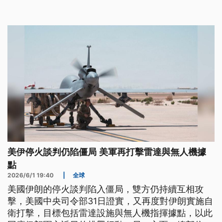
來革命衛隊報復，針對美軍在中東巴林的第5艦隊發
動無人機攻擊，並轟炸美軍在約旦的基地。雙方的軍
事行動，也為仍在進行的美伊談判再添變數。
美伊停火談判仍陷僵局 美軍再打擊雷達與無人機據
點
2026/6/1 19:40
|
全球
美國伊朗的停火談判陷入僵局，雙方仍持續互相攻
擊，美國中央司令部31日證實，又再度對伊朗實施自
衛打擊，目標包括雷達設施與無人機指揮據點，以此