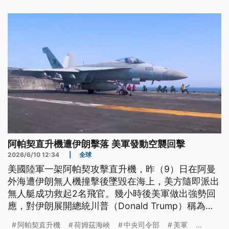
制裁下的經濟萎縮，真主黨也面對以軍強勢攻擊和黎
巴嫩政府的排擠，波灣周邊各國夾在中間，同樣是左
右為難。
阿帕契直升機遭伊朗擊落 美軍發動空襲回擊
2026/6/10 12:34
|
全球
美國陸軍一架阿帕契攻擊直升機，昨（9）日在阿曼
外海遭伊朗無人機撞擊後墜毀在海上，美方隨即派出
無人艇成功救起2名飛官。幾小時後美軍做出強勢回
應，對伊朗展開總統川普（Donald Trump）稱為非
常強而有力的自衛性打擊。而這場空襲行動也再度引
阿帕契直升機
荷姆茲海峽
中央司令部
美軍
...