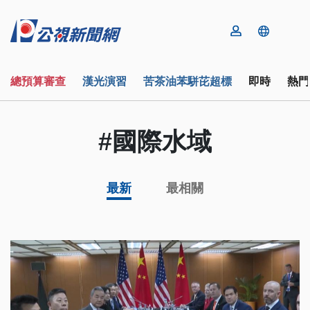
總預算審查
漢光演習
苦茶油苯駢芘超標
即時
熱門
#國際水域
最新
最相關