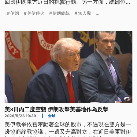
回應伊朗軍方近日的挑釁行動。另一方面，總部位於
英國倫敦的伊朗反對派媒體《伊朗國際》，引述消息
伊朗
美伊停火
伊朗總統
無人機
...
人士說法指稱，伊朗總統裴澤斯基安權力被革命衛隊
架空，已向最高領袖辦公室提出辭呈，要求立即卸
任，但伊朗官員出面否認此事。
美3日內二度空襲 伊朗攻擊美基地作為反擊
2026/5/28 19:39
|
全球
美伊戰爭依舊牽動著全球的股市，不過現在雙方是一
邊協商終戰協議，一邊又升高對立，在近日美軍對伊