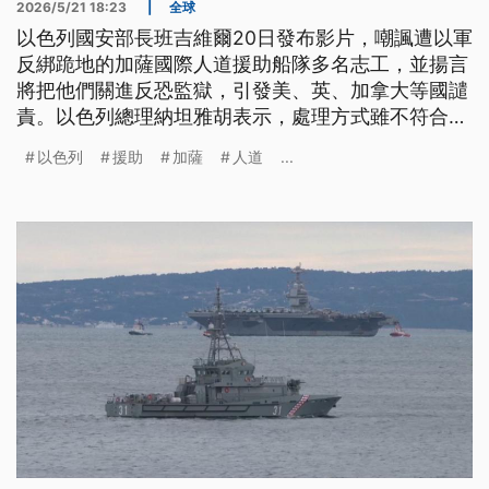
2026/5/21 18:23
|
全球
以色列國安部長班吉維爾20日發布影片，嘲諷遭以軍
反綁跪地的加薩國際人道援助船隊多名志工，並揚言
將把他們關進反恐監獄，引發美、英、加拿大等國譴
責。以色列總理納坦雅胡表示，處理方式雖不符合以
國價值觀，但以色列有權阻止「支持哈瑪斯恐怖分子
以色列
援助
加薩
人道
...
的挑釁船隊」前往加薩。