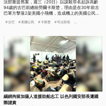
法部重提舊案，週三（20日）以謀殺罪名起訴高齡
94歲的古巴前總統勞爾卡斯楚，理由是在30年前古
巴軍方擊落2架美國小飛機，造成機上的美國公民死
亡。古巴政府強烈批評美國捏造罪名，根本是在為侵
古巴
美國公民
卡斯楚
司法部長
...
略行動找藉口，同時強調一旦美國發動攻擊，古巴會
抵抗到底。
綑綁拘留加薩人道援助船志工 以色列國安部長遭國
際譴責