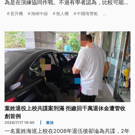
為是在演練協同作戰。不過有學者認為，比較可能是
和無人機執行「察打一體」的觀測任務，或是監控通
直升機
海峽中線
無人機
中國海警船
...
過台海的美國海軍調查船。
葉姓退役上校共諜案刑滿 拒繳回千萬退休金遭管收
創首例
2026/7/17 19:40
|
政治
一名葉姓海巡上校在2008年退伍後卻淪為共諜，2年