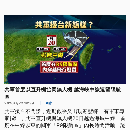
捕一名嫌犯，並搜出槍毒。
共軍首度以直升機協同無人機 越海峽中線逗留限航
區
2026/7/22 19:39
|
兩岸
共軍擾台不間斷，近期似乎又出現新態樣，有軍事專
家指出，共軍直升機與無人機20日越過海峽中線，首
度在中線以東的國軍「R9限航區」內長時間活動，認