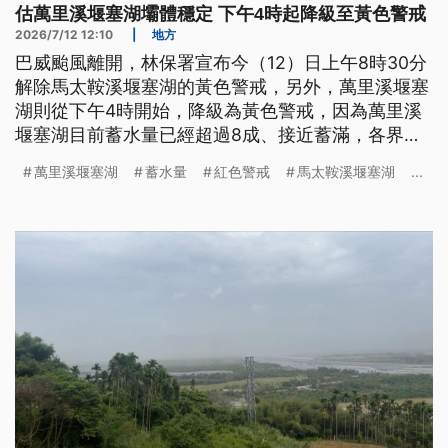
估萬里溪堰塞湖壩體穩定 下午4時起降級至黃色警戒
2026/7/12 12:10
|
地方
巴威颱風離開，林保署宣布今（12）日上午8時30分
解除馬太鞍溪堰塞湖的黃色警戒，另外，萬里溪堰塞
湖則從下午4時開始，降級為黃色警戒，因為萬里溪
堰塞湖目前蓄水量已經超過8成、接近蓄滿，各界不
敢輕忽，仍維持「預防性疏散撤離」。而在鳳林鎮則
萬里溪堰塞湖
蓄水量
紅色警戒
馬太鞍溪堰塞湖
...
因為收容的民眾減少，一早保全戶搬家，集中同一處
收容。