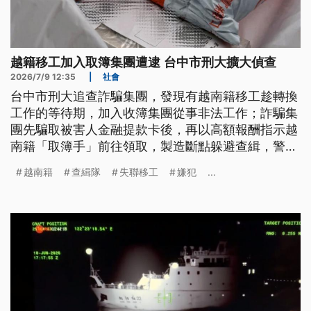
越籍移工加入取簿集團遭逮 台中市刑大擴大偵查
2026/7/9 12:35
|
社會
台中市刑大追查詐騙集團，發現有越南籍移工趁轉換
工作的等待期，加入收簿集團從事非法工作；詐騙集
團先騙取被害人金融提款卡後，再以高額報酬指示越
南籍「取簿手」前往領取，製造斷點躲避查緝，警方
目前擴大偵辦中；另外海巡署也在台中查獲失聯越南
越南籍
查緝隊
失聯移工
嫌犯
...
籍移工，非法為同鄉進行醫美行為。