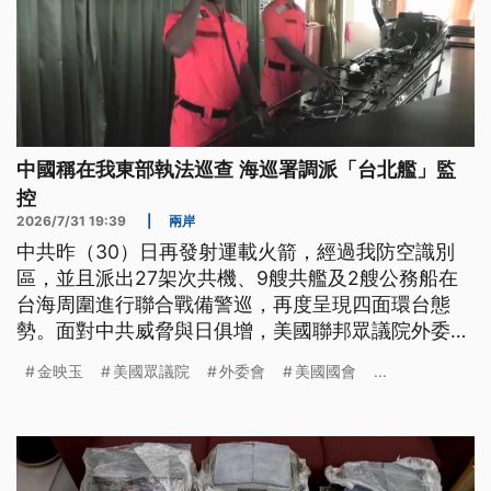
中國稱在我東部執法巡查 海巡署調派「台北艦」監
控
2026/7/31 19:39
|
兩岸
中共昨（30）日再發射運載火箭，經過我防空識別
區，並且派出27架次共機、9艘共艦及2艘公務船在
台海周圍進行聯合戰備警巡，再度呈現四面環台態
勢。面對中共威脅與日俱增，美國聯邦眾議院外委會
亞太小組主席金映玉呼籲，立法院應儘速通過《無人
金映玉
美國眾議院
外委會
美國國會
...
載具條例》。至於中國海警今（31）日聲稱，在台灣
東部執法巡查，海巡署駁斥是「假執法、真擴權」的
認知作戰，已調派「台北艦」全程監控。