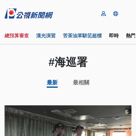
總預算審查
漢光演習
苦茶油苯駢芘超標
即時
熱門
#海巡署
最新
最相關