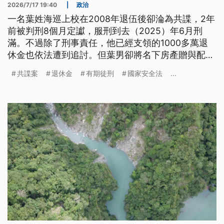
2026/7/17 19:40
|
政治
一名葉姓海巡上校在2008年退伍後卻淪為共諜，2年
前被判刑8個月定讞，服刑到去（2025）年6月刑
滿。不過除了刑事責任，他已經支領的1000多萬退
休金也依法遭到追討。但葉男卻將名下房產贈與配偶
企圖脫產，執行署通知到案說明，但他不願繳回退休
共諜案
退休金
有期徒刑
國家安全法
...
金，也提不出清償計畫，遭到管收獲准，成為第1位
因為涉共諜案、拒繳退休金而遭到管收的退伍軍官。