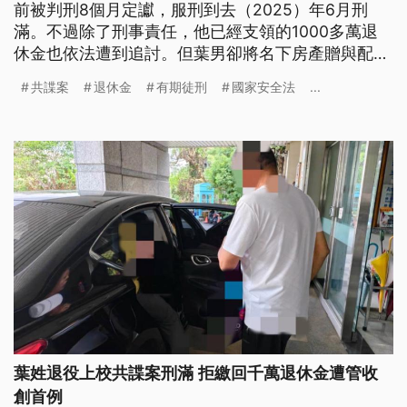
前被判刑8個月定讞，服刑到去（2025）年6月刑
滿。不過除了刑事責任，他已經支領的1000多萬退
休金也依法遭到追討。但葉男卻將名下房產贈與配偶
企圖脫產，執行署通知到案說明，但他不願繳回退休
共諜案
退休金
有期徒刑
國家安全法
...
金，也提不出清償計畫，遭到管收獲准，成為第1位
因為涉共諜案、拒繳退休金而遭到管收的退伍軍官。
葉姓退役上校共諜案刑滿 拒繳回千萬退休金遭管收
創首例