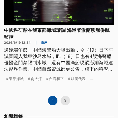
中國科研船在我東部海域環調 海巡署派蘭嶼艦併航
監控
2026/6/19 12:34
|
兩岸
適逢端午節，中國海警船大舉出動，今（19）日下午
試圖闖入我東沙島水域，昨（18）日也有4艘海警船
侵擾金門禁限制水域，還有中國漁船現蹤澎湖海域違
法越界作業。中國自然資源部更公告，旗下的科學研
究船「向陽紅22」已連續3日在台灣東部海域展開
東部海域
俞大㵢
台海和平
駐美代表
...
「海洋環境調查」。對此海巡署派出「蘭嶼艦」併航
監控，也批評中方假借海上航行或科研調查等騷擾，
嚴重破壞區域的和平與穩定。
1
相關標籤