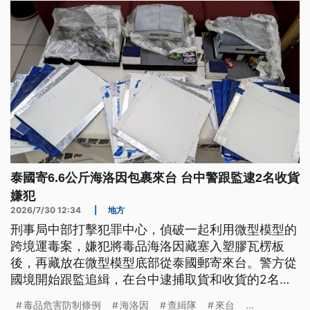
泰國寄6.6公斤海洛因包裹來台 台中警跟監逮2名收貨
嫌犯
2026/7/30 12:34
|
地方
刑事局中部打擊犯罪中心，偵破一起利用微型模型的
跨境運毒案，嫌犯將毒品海洛因藏塞入塑膠瓦楞板
後，再藏放在微型模型底部從泰國郵寄來台。警方從
國境開始跟監追緝，在台中逮捕取貨和收貨的2名嫌
犯；另外海巡署台中查緝隊也追查另一起販毒案，逮
毒品危害防制條例
海洛因
查緝隊
來台
...