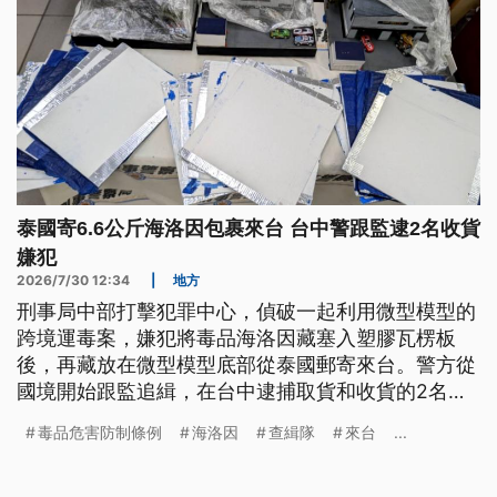
泰國寄6.6公斤海洛因包裹來台 台中警跟監逮2名收貨
嫌犯
2026/7/30 12:34
|
地方
刑事局中部打擊犯罪中心，偵破一起利用微型模型的
跨境運毒案，嫌犯將毒品海洛因藏塞入塑膠瓦楞板
後，再藏放在微型模型底部從泰國郵寄來台。警方從
國境開始跟監追緝，在台中逮捕取貨和收貨的2名嫌
犯；另外海巡署台中查緝隊也追查另一起販毒案，逮
毒品危害防制條例
海洛因
查緝隊
來台
...
捕一名嫌犯，並搜出槍毒。