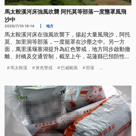
馬太鞍溪河床強風吹襲 阿托莫等部落一度壟罩風飛
沙中
2026/7/10 19:14
|
地方
馬太鞍溪河床在強風吹襲下，揚起大量風飛沙，阿托
莫、加里洞等部落，一度籠罩在沙塵之中。另一方
面，萬里溪堰塞湖提升為紅色警戒，地方同步啟動撤
離、封橋及交通管制，截至上午，花蓮縣已預防性撤
離6000多人。水利單位也已完成加固補強光復、明
馬太鞍溪
黃色警戒
巴威颱風
部落
...
利堤防，全力降低豪雨可能帶來的衝擊。