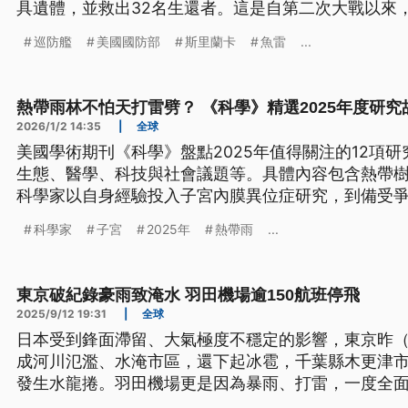
具遺體，並救出32名生還者。這是自第二次大戰以來
艦的案例，也顯示美、以對伊朗的軍事打擊，已經不
巡防艦
美國國防部
斯里蘭卡
魚雷
...
是演變為跨區域的海上攔截行動。
熱帶雨林不怕天打雷劈？ 《科學》精選2025年度研究
2026/1/2 14:35
|
全球
美國學術期刊《科學》盤點2025年值得關注的12項
生態、醫學、科技與社會議題等。具體內容包含熱帶
科學家以自身經驗投入子宮內膜異位症研究，到備受
等。
科學家
子宮
2025年
熱帶雨
...
東京破紀錄豪雨致淹水 羽田機場逾150航班停飛
2025/9/12 19:31
|
全球
日本受到鋒面滯留、大氣極度不穩定的影響，東京昨（
成河川氾濫、水淹市區，還下起冰雹，千葉縣木更津
發生水龍捲。羽田機場更是因為暴雨、打雷，一度全面
有超過150航班停飛。