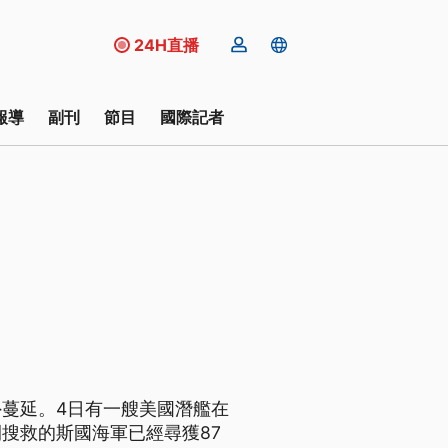
24H直播
報導
副刊
節目
國際記者
蔓延。4日有一艘美國潛艦在
搜救的斯國海軍已經尋獲87