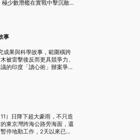
，極少數潛艦在實戰中擊沉敵
再侷限於波斯灣或中東領土，而
故事
研究成果與科學故事，範圍橫跨
樹木被雷擊後反而更具競爭力、
爭議的印度「讀心術」辦案爭議
11）日降下超大豪雨，不只造
市的東京灣跨海公路旁海面，還
暫停地勤工作，2天以來已經