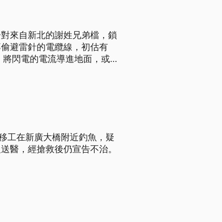
一對來自新北的謝姓兄弟檔，鎖
專偷避雷針的電纜線，初估有
，將閃電的電流導進地面，或
，甚至起火燃燒。
籍移工在新廣大橋附近釣魚，疑
人送醫，經搶救後仍宣告不治。