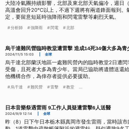
大陸冷氣團持續影響，北部及東北部天氣偏冷，週日（
高溫會回升20°C以上，不過下週將有兩道鋒面報到
定，要留意短延時強降雨和閃電雷擊等劇烈天氣。
分析師
強降雨
閃電
北部
烏干達難民營臨時教堂遭雷擊 造成14死34傷大多為青
2024/11/5 15:03
|
全球
烏干達北部蘭沃地區一處難民營內的臨時教堂2日遭閃電
受傷，且死者大多為青少年。當局已協助將遺體送還
他機構合作，為倖存者提供必要援助。
烏干達
難民營
雷擊
教堂
...
日本音樂祭遇雷雨 9工作人員疑遭雷擊6人送醫
2024/9/9 12:14
|
全球
昨（8）日下午日本栃木縣真岡市發生雷雨，當時該市
動，1道雷擊中疏散帳篷附近的避雷針，疑似導致9名