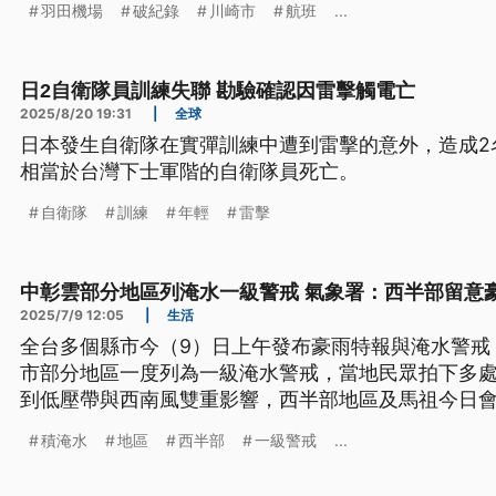
羽田機場
破紀錄
川崎市
航班
...
日2自衛隊員訓練失聯 勘驗確認因雷擊觸電亡
2025/8/20 19:31
|
全球
日本發生自衛隊在實彈訓練中遭到雷擊的意外，造成2
相當於台灣下士軍階的自衛隊員死亡。
自衛隊
訓練
年輕
雷擊
中彰雲部分地區列淹水一級警戒 氣象署：西半部留意
2025/7/9 12:05
|
生活
全台多個縣市今（9）日上午發布豪雨特報與淹水警戒
市部分地區一度列為一級淹水警戒，當地民眾拍下多
到低壓帶與西南風雙重影響，西半部地區及馬祖今日
眾需特別留意低窪地區淹水及溪河水暴漲等風險。
積淹水
地區
西半部
一級警戒
...