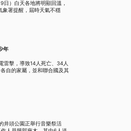
9日）白天各地將明顯回溫，
。氣象署提醒，屆時天氣不穩
少年
雷擊，導致14人死亡、34人
給各自的家屬，並和聯合國及其
的井頭公園正舉行音樂祭活
工作人員腿部麻木，其中6人送