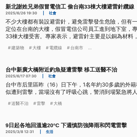
新北謝姓兄弟假冒電信工 偷台南33棟大樓避雷針纜線
2025/6/26 19:30
|
社會
不少大樓都有裝設避雷針，避免雷擊發生危險，但有
定位在台南的大樓，假冒電信公司員工進到地下室，
33棟大樓受害。專家表示，避雷針主要是以銅為材料
是稀釋建築物的電荷，少了它可能導致電力設備損壞
建築物
大樓
電纜線
台南市
...
台中新廣大橋附近釣魚疑遭雷擊 移工送醫不治
2025/6/17 07:30
|
社會
台中市后里區昨（16）日下午，1名年約30多歲的外
似遭到雷擊，當場沒有了呼吸心跳，警消到場緊急將
送醫不治
雷擊
大橋
9日起各地回溫逾20°C 下週慎防強降雨和閃電雷擊
2025/3/8 12:31
|
生活