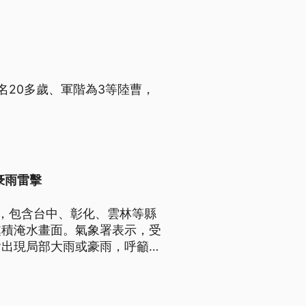
名20多歲、軍階為3等陸曹，
豪雨雷擊
，包含台中、彰化、雲林等縣
處積淹水畫面。氣象署表示，受
會出現局部大雨或豪雨，呼籲民