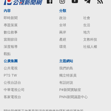
內容
分類
即時新聞
政治
社會
專題策展
全球
生活
數位敘事
兩岸
地方
當期節目
產經
文教科技
深度報導
環境
社福人權
觀點
公廣集團
主題網站
公共電視
我們的島
PTS TW
獨立特派員
公視台語台
有話好說
中華電視公司
P#新聞實驗室
客家電視台
PNN新聞議題中心
關於我們
更正啟事
最新消息
服務條款
隱私權保護政策