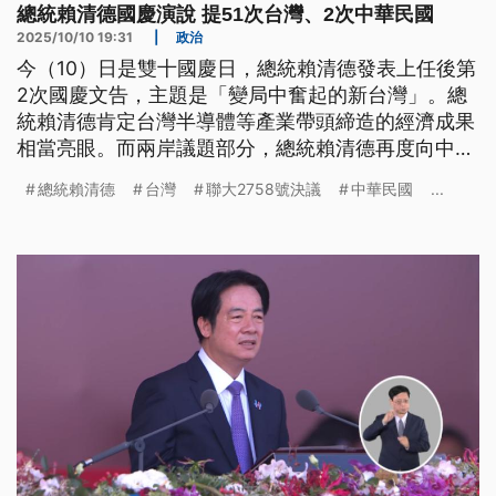
總統賴清德國慶演說 提51次台灣、2次中華民國
2025/10/10 19:31
|
政治
今（10）日是雙十國慶日，總統賴清德發表上任後第
2次國慶文告，主題是「變局中奮起的新台灣」。總
統賴清德肯定台灣半導體等產業帶頭締造的經濟成果
相當亮眼。而兩岸議題部分，總統賴清德再度向中國
喊話，應共同維護台海與印太和平，但未談到「互不
總統賴清德
台灣
聯大2758號決議
中華民國
...
隸屬」，篇幅也較以往縮減，演說中提及「台灣」則
高達51次。