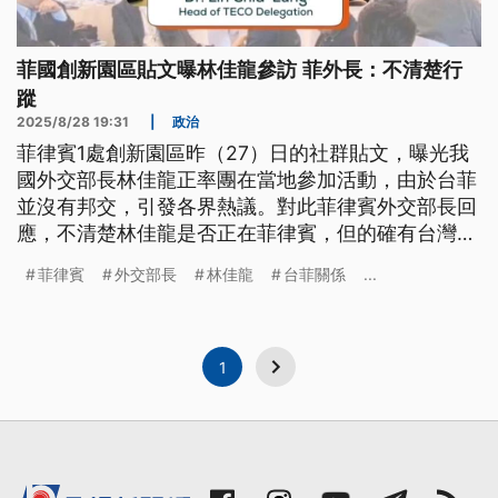
菲國創新園區貼文曝林佳龍參訪 菲外長：不清楚行
蹤
2025/8/28 19:31
|
政治
菲律賓1處創新園區昨（27）日的社群貼文，曝光我
國外交部長林佳龍正率團在當地參加活動，由於台菲
並沒有邦交，引發各界熱議。對此菲律賓外交部長回
應，不清楚林佳龍是否正在菲律賓，但的確有台灣經
貿考察團正在菲國訪問。我外交部也相當低調，只有
菲律賓
外交部長
林佳龍
台菲關係
...
證實該團是由農業部率領台美企業，赴菲國考察投資
及貿易環境。
1