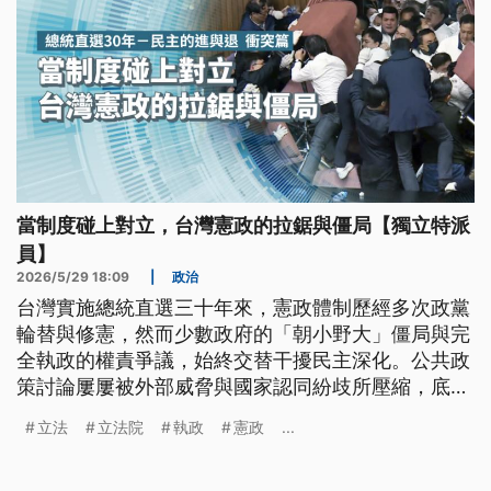
當制度碰上對立，台灣憲政的拉鋸與僵局【獨立特派
員】
2026/5/29 18:09
|
政治
台灣實施總統直選三十年來，憲政體制歷經多次政黨
輪替與修憲，然而少數政府的「朝小野大」僵局與完
全執政的權責爭議，始終交替干擾民主深化。公共政
策討論屢屢被外部威脅與國家認同紛歧所壓縮，底層
的核心矛盾更演變為行政與立法權的激烈拉扯。面對
立法
立法院
執政
憲政
...
2005年修憲留下的超高門檻，台灣政治已反覆墜入
對立困境，如何突破現行制度的死結，成為當前民主