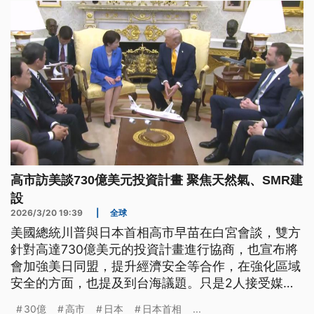
發展的嚴峻拷問。
高市訪美談730億美元投資計畫 聚焦天然氣、SMR建
設
2026/3/20 19:39
|
全球
美國總統川普與日本首相高市早苗在白宮會談，雙方
針對高達730億美元的投資計畫進行協商，也宣布將
會加強美日同盟，提升經濟安全等合作，在強化區域
安全的方面，也提及到台海議題。只是2人接受媒體
提問時，有日本記者就問到川普，攻擊伊朗前為什麼
30億
高市
日本
日本首相
...