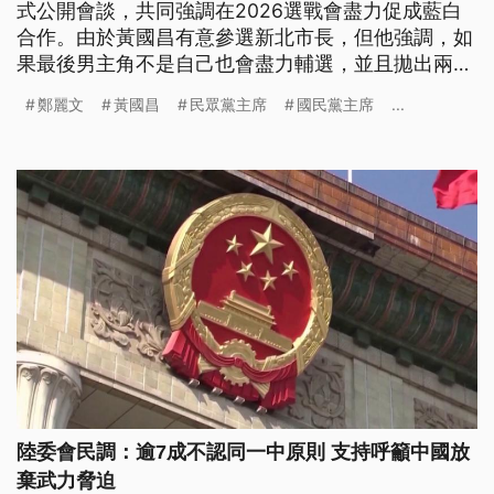
式公開會談，共同強調在2026選戰會盡力促成藍白
合作。由於黃國昌有意參選新北市長，但他強調，如
果最後男主角不是自己也會盡力輔選，並且拋出兩黨
智庫可以先對接。鄭麗文則是當面允諾，藍白會討論
鄭麗文
黃國昌
民眾黨主席
國民黨主席
...
未來台灣地方治理藍圖，已經找前內政部長李鴻源組
成「願景團隊」。
陸委會民調：逾7成不認同一中原則 支持呼籲中國放
棄武力脅迫