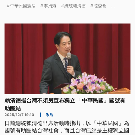
會副主委梁文傑表示，如果立法院仍不解職，那法律
中華民國憲法
李貞秀
總統賴清德
陸委會
...
責任在國會；行政院長卓榮泰和內政部長劉世芳則以
「女士」稱呼李貞秀而非「立委」，讓李貞秀批評是
公然霸凌。
賴清德指台灣不須另宣布獨立 「中華民國」國號有
助團結
2025/12/7 19:10
|
政治
日前總統賴清德出席活動時指出，以「中華民國」為
國號有助團結台灣社會，而且台灣已經是主權獨立國