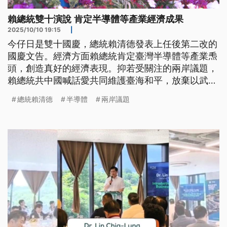
賴總統雙十演說 肯定半導體等產業經濟成果
2025/10/10 19:15
|
今仔日是雙十國慶，總統賴清德發表上任後第二改的
國慶文告。經濟方面賴總統肯定臺灣半導體等產業𤆬
頭，創造真好的經濟表現。抑若受關注的兩岸議題，
賴總統共中國喊話愛共同維護臺海和平，放棄以武力
威脅臺灣。（新聞標題、導言為台語文）
總統賴清德
半導體
兩岸議題