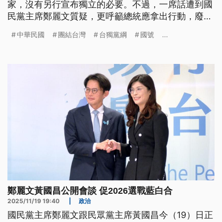
家，沒有另行宣布獨立的必要。不過，一席話遭到國
民黨主席鄭麗文質疑，更呼籲總統應拿出行動，廢除
民進黨的「台獨黨綱」，支持《中華民國憲法》的核
中華民國
團結台灣
台獨黨綱
國號
...
心價值。
鄭麗文黃國昌公開會談 促2026選戰藍白合
2025/11/19 19:40
|
政治
國民黨主席鄭麗文跟民眾黨主席黃國昌今（19）日正