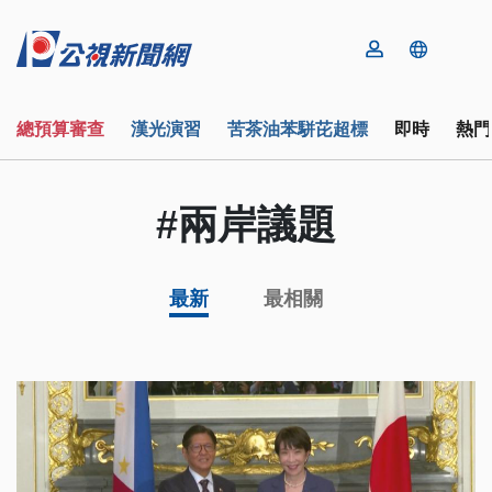
總預算審查
漢光演習
苦茶油苯駢芘超標
即時
熱門
#兩岸議題
最新
最相關