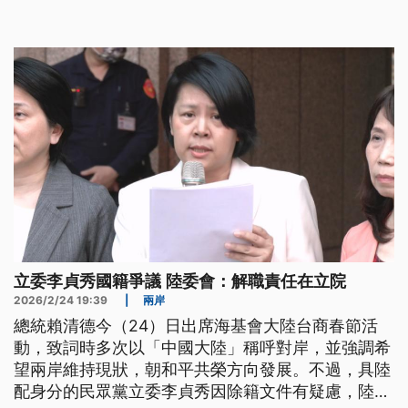
不先通知盟友，川普則回應，這是為了達到出其不意
的效果。他還提到珍珠港事件，並且說「還有誰比日
本更了解奇襲」。
立委李貞秀國籍爭議 陸委會：解職責任在立院
2026/2/24 19:39
|
兩岸
總統賴清德今（24）日出席海基會大陸台商春節活
動，致詞時多次以「中國大陸」稱呼對岸，並強調希
望兩岸維持現狀，朝和平共榮方向發展。不過，具陸
配身分的民眾黨立委李貞秀因除籍文件有疑慮，陸委