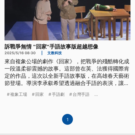
訴戰爭無情 "回家"手語故事版超越想像
2025/5/16 08:30
|
文教科技
來自複象公場的劇作《回家》，把戰爭的殘酷轉化成
一段溫柔卻震撼的故事。這部曾在英、法獲得國際肯
定的作品，這次以全新手語故事版，在高雄春天藝術
節登場。導演李承叡希望透過融合手語的表演，讓更
多人看見語言的想像力，也讓聾人觀眾能無障礙地走
複象工場
回家
手語劇
台灣手語
...
進劇場，感受藝術的溫度。
1