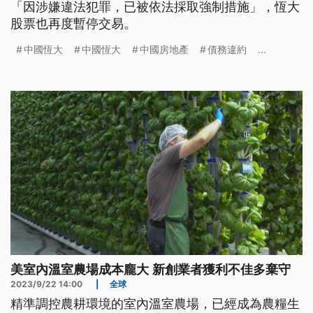
「因涉嫌違法犯罪，已被依法採取強制措施」，恆大
股票也再度暫停交易。
中國恆大
中國恆大
中國房地產
債務違約
...
美室內溫室農場成本龐大 新創業者獲利不佳多棄守
2023/9/22 14:00
|
全球
精準調控農耕環境的室內溫室農場，已經成為農糧生