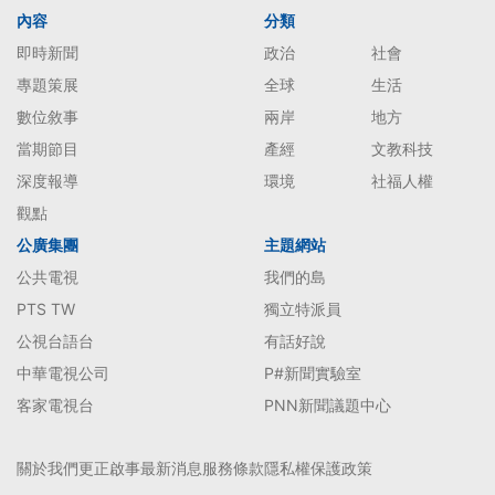
內容
分類
即時新聞
政治
社會
專題策展
全球
生活
數位敘事
兩岸
地方
當期節目
產經
文教科技
深度報導
環境
社福人權
觀點
公廣集團
主題網站
公共電視
我們的島
PTS TW
獨立特派員
公視台語台
有話好說
中華電視公司
P#新聞實驗室
客家電視台
PNN新聞議題中心
關於我們
更正啟事
最新消息
服務條款
隱私權保護政策