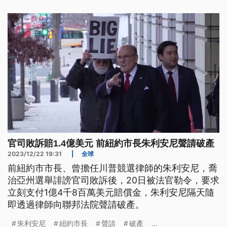
官司敗訴賠1.4億美元 前紐約市長朱利安尼聲請破產
2023/12/22 19:31
|
全球
前紐約市市長、曾擔任川普競選律師的朱利安尼，喬
治亞州選舉誹謗官司敗訴後，20日被法官勒令，要求
立刻支付1億4千8百萬美元賠償金，朱利安尼隔天隨
即透過律師向聯邦法院聲請破產。
朱利安尼
紐約市長
聲請
破產
...