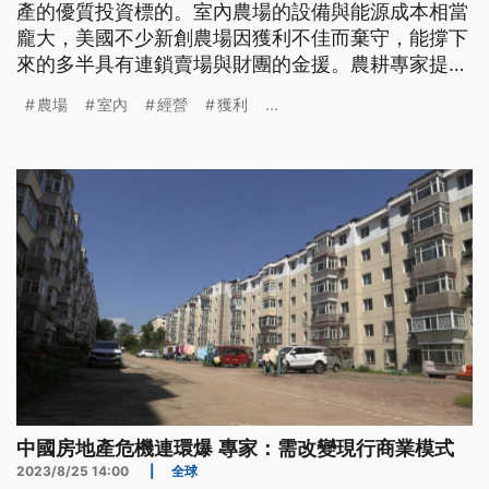
產的優質投資標的。室內農場的設備與能源成本相當
龐大，美國不少新創農場因獲利不佳而棄守，能撐下
來的多半具有連鎖賣場與財團的金援。農耕專家提出
混搭栽種法，結合室內農場與天然農法的優點，期盼
農場
室內
經營
獲利
...
造就雙贏局面。
中國房地產危機連環爆 專家：需改變現行商業模式
2023/8/25 14:00
|
全球