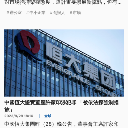
對市場抱持樂觀態度，還計畫要擴展新據點，也有中
小企業持續租用，認為這種空間很符合需求。
辦公室
中小企業
創辦人
市場
中國恆大證實董座許家印涉犯罪 「被依法採強制措
施」
2023/9/29 18:16
|
全球
中國恆大集團昨（28）晚公告，董事會主席許家印