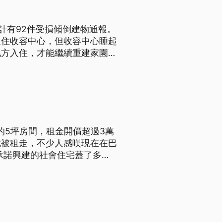
累計有92件受損傾倒建物通報。
入住收容中心，但收容中心睡起
地方入住，才能繼續重建家園。
也規劃專區，透過繪本引導孩子
的5坪房間，租金開價超過3萬
就被租走，不少人感嘆現在在巴
承諾興建的社會住宅蓋了多年