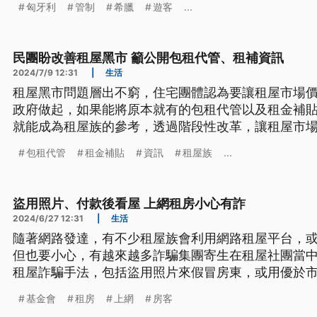
匈牙利
管制
希臘
遊客
...
民團盼改善租屋黑市 籲公開包租代管、租補資訊
2024/7/9 12:31
|
生活
租屋黑市問題層出不窮，住宅團體認為要讓租屋市場價
政府做起，如果能將原本就有的包租代管以及租金補
就能成為租屋族的參考，透過階段性改革，讓租屋市
包租代管
租金補貼
資訊
租屋族
...
盜用照片、付款後看屋 上網租房小心有詐
2024/6/27 12:31
|
生活
隨著網路發達，有不少租屋族會利用網路租屋平台，
但也要小心，有越來越多詐騙集團寄生在租屋社團當
租屋詐騙手法，包括盜用照片來假冒房東，或用優於
的甚至要求看屋前得先付款等等。崔媽媽就提醒，看
基金會
租房
上網
房客
未正式簽約前也不要提供任何個人資料，才能免於受