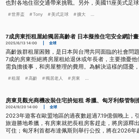
也對各地住宿交通帶來挑戰。另外，美國11座美式足
為合格的世界盃足球場。
世界盃
Tony
美式足球
擴大
...
7成房東拒租屋給獨居高齡者 日本擬推住宅安全網計畫
2025/6/13 14:00
|
全球
高齡族群租屋困難，是日本與台灣共同面臨的社會問
7成的房東拒絕將房屋租給退休或年長者，主要擔憂他
需負擔後事，和房屋整理的費用。為解決這樣的隱憂，日
月推動修法，推出「住宅安全網」計畫，兼顧房客跟
租屋
高齡
獨居老人
房東
...
房東見觀光商機改裝住宅拚短租 希臘、匈牙利祭管制
2024/9/20 14:00
|
全球
2023年遊客在歐盟地區的過夜數超過7.19億個晚上
旅遊勝地希臘，有房東就把長租房客趕走，將房源釋
可住；匈牙利首都布達佩斯則舉行公投，將在2026年