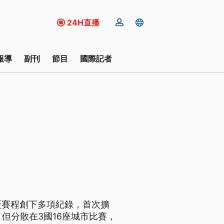
24H直播
報導
副刊
節目
國際記者
盃賽程創下多項紀錄，首次擴
，但分散在3國16座城市比賽，