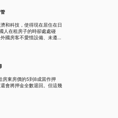
可管
經濟和科技，使得現在居住在日
外國人在租房子的時卻處處碰
分外國房客不愛惜設備、未遵守
強宣導房東不應挑選國籍，但也
歸
給房東房價的5到8成當作押
東還會將押金全數退回。但這幾