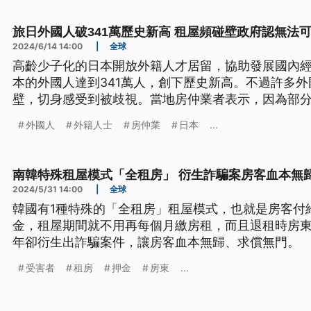
旅日外國人破341萬歷史新高 租屋頻碰壁政府認無法
2024/6/14 14:00
|
全球
高齡少子化的日本開放外籍人才居留，協助發展國內
本的外國人達到341萬人，創下歷史新高。不過許多
壁，切身感受到被歧視。當地房仲業者表示，因為部
社區規定，讓房東們很頭大乾脆拒租。日本政府雖加
外國人
外籍人士
房仲業
日本
...
坦承無法可管。
南韓特殊租屋模式「全租房」 衍生詐騙案房客血本無
2024/5/31 14:00
|
全球
韓國有1種特殊的「全租房」租屋模式，也就是房客付
金，租屋期間就不用再每個月繳房租，而且退租時房
年卻衍生出詐騙案件，讓房客血本無歸、求償無門。
受害者
租房
押金
房東
...