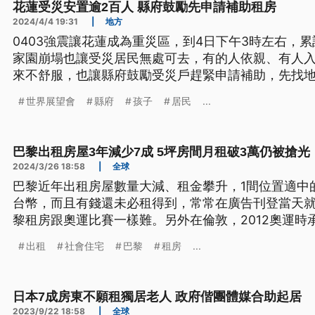
花蓮受災安置逾2百人 縣府鼓勵先申請補助租房
2024/4/4 19:31
|
地方
0403強震讓花蓮成為重災區，到4日下午3時左右，
家園崩塌也讓受災居民無處可去，有的人依親、有人
來不舒服，也讓縣府鼓勵受災戶趕緊申請補助，先找
而這次受災戶也有不少孩童同樣面臨強震，民間團體
世界展望會
縣府
孩子
居民
...
抒發心情。
巴黎出租房屋3年減少7成 5坪房間月租破3萬仍被搶光
2024/3/26 18:58
|
全球
巴黎近年出租房屋數量大減、租金攀升，1間位置適中
台幣，而且有錢還未必租得到，常常在廣告刊登當天
黎租房跟奧運比賽一樣難。另外在倫敦，2012奧運時
仍未完工，居民期盼的平價住宅仍遙遙無期。
出租
社會住宅
巴黎
租房
...
日本7成房東不願租獨居老人 政府偕團體媒合助起居
2023/9/22 18:58
|
全球