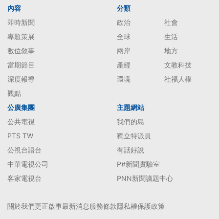
內容
分類
即時新聞
政治
社會
專題策展
全球
生活
數位敘事
兩岸
地方
當期節目
產經
文教科技
深度報導
環境
社福人權
觀點
公廣集團
主題網站
公共電視
我們的島
PTS TW
獨立特派員
公視台語台
有話好說
中華電視公司
P#新聞實驗室
客家電視台
PNN新聞議題中心
關於我們
更正啟事
最新消息
服務條款
隱私權保護政策