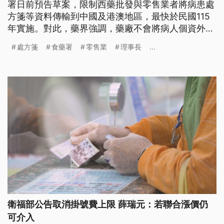
署日前預告草案，限制西藥批發與零售業者將病患處
方箋等資料傳輸到中國及港澳地區，最快於民國115
年實施。對此，藥界強調，藥廠不會將病人個資外洩
給中國，但國產藥品原物料約有5成來自中國，新法
處方箋
食藥署
零售業
理事長
...
一旦通過，缺藥問題恐加劇，並批評政策不應政治
化。
衛福部公告取消掛號費上限 薛瑞元：若聯合漲價仍
可介入