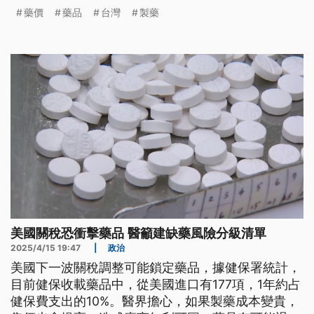
藥廠可能退出台灣市場。開發性製藥研究協會更提
藥價
藥品
台灣
製藥
醒，新藥影響最顯著，恐出現延後上市狀況。衛福部
長邱泰源表示，有藥品監測系統會確保庫存充足。
美國關稅恐衝擊藥品 醫籲建缺藥風險分級清單
2025/4/15 19:47
|
政治
美國下一波關稅調整可能鎖定藥品，據健保署統計，
目前健保收載藥品中，從美國進口有177項，1年約占
健保費支出的10%。醫界擔心，如果製藥成本變貴，