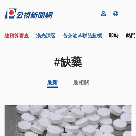
總預算審查
漢光演習
苦茶油苯駢芘超標
即時
熱門
#缺藥
最新
最相關