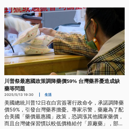
維」，還有45萬多人份，沒有缺藥的狀況。
川普祭最惠國政策調降藥價59% 台灣藥界憂造成缺
藥等問題
2025/5/13 19:30
|
生活
美國總統川普12日在白宮簽署行政命令，承諾調降藥
價59%，引發台灣藥界擔憂。專家示警，藥廠為了配
合美國「藥價最惠國」政策，恐調漲其他國家藥價，
而且台灣健保習慣以較低價格給付「原廠藥」，部分