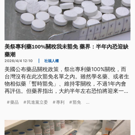
美祭專利藥100%關稅我未豁免 藥界：半年內恐迎缺
藥潮
2026/4/4 12:10
|
社福人權
美國公布藥品關稅政策，祭出專利藥100%關稅，而
台灣沒有在此次豁免名單之內。雖然學名藥、或者生
物相似藥「暫時豁免」、維持零關稅，不過1年內會
再評估。但藥界指出，大約半年左右恐怕將迎來一波
藥價漲勢，甚至「缺藥潮」。立委也呼籲政府，除了
藥品
民進黨立委
專利
豁免
...
持續向美方爭取有利待遇，也要把關鍵藥品的供應、
研發、與生產，逐步建立在台灣自身。