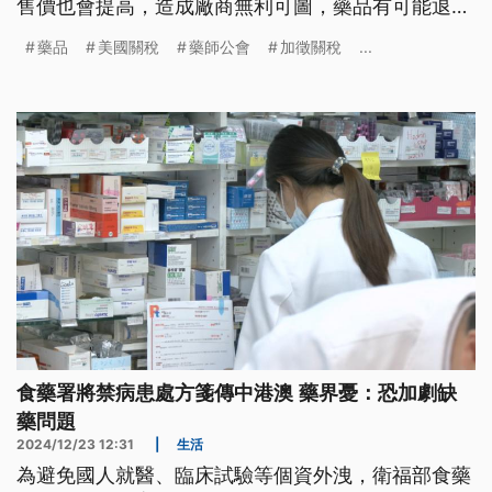
售價也會提高，造成廠商無利可圖，藥品有可能退出
台灣，導致缺藥。新光醫院副院長洪子仁呼籲，政府
藥品
美國關稅
藥師公會
加徵關稅
...
應建立缺藥風險分級清單。台灣癌症基金會表示，癌
症用藥都是高單價藥品，呼籲即使漲價也不能影響患
者的用藥權。
食藥署將禁病患處方箋傳中港澳 藥界憂：恐加劇缺
藥問題
2024/12/23 12:31
|
生活
為避免國人就醫、臨床試驗等個資外洩，衛福部食藥