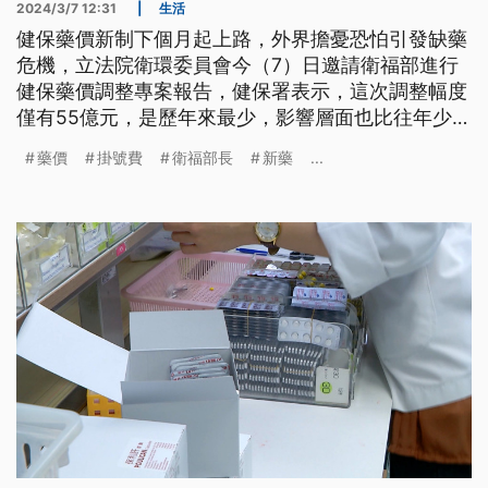
2024/3/7 12:31
|
生活
健保藥價新制下個月起上路，外界擔憂恐怕引發缺藥
危機，立法院衛環委員會今（7）日邀請衛福部進行
健保藥價調整專案報告，健保署表示，這次調整幅度
僅有55億元，是歷年來最少，影響層面也比往年少。
至於衛福部公告取消醫療機構收取掛號費上限，引發
藥價
掛號費
衛福部長
新藥
...
民眾憂心掛號費無限上漲，衛福部長瑞元強調，台灣
醫療院所競爭激烈，若有院所巧立名目或聯合漲價，
地方衛生局仍可介入。