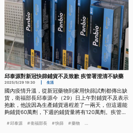
邱泰源對新冠快篩鋪貨不及致歉 疾管署澄清不缺藥
2025/5/29 19:30
|
生活
國內疫情升溫，從新冠藥物到家用快篩試劑都傳出缺
貨，衛福部長邱泰源今（29）日上午對鋪貨不及表示
抱歉，他說因為生產鋪貨過程差了一兩天，但這週能
夠鋪貨60萬劑，下週的鋪貨量將有120萬劑。疾管署
則澄清，目前的公費抗病毒藥物庫存、配置與效期都
邱泰源
衛福部長
快篩
藥物
...
充裕無虞，其中在第一線最常使用的口服藥物「倍拉