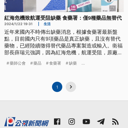
紅海危機致航運受阻缺藥 食藥署：僅9種藥品無替代
2024/1/22 19:31
|
生活
近年來國內不時傳出缺藥消息，根據食藥署最新盤
點，目前國內只有9項藥品是真正缺藥，且沒有替代
藥物，已經陸續徵得替代藥品專案製造或輸入。衛福
部長薛瑞元強調，因為紅海危機，航運受阻，原廠藥
送不過來，如果跟健康有關，民眾還是堅持使用原廠
藥師公會
藥品
食藥署
缺藥
...
藥，可能影響健康。
1