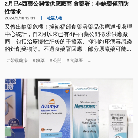
2月已4西藥公開徵供應廠商 食藥署：非缺藥僅預防
性徵求
2024/2/18 12:31
|
社福人權
又傳出缺藥危機！據衛福部食藥署藥品供應通報處理
中心統計，自2月以來已有4件西藥公開徵求供應廠
商，包括治療慢性肝炎的干擾素、抑制皰疹病毒感染
的針劑藥物等。不過食藥署回應，部分原廠藥可能因
國際航班延遲等因素，因此啟動預防性公開徵求，目
帶狀皰疹
缺藥
公開
食藥署
...
前並未缺藥。