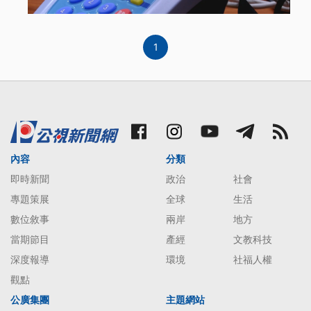
1
內容
分類
即時新聞
政治
社會
專題策展
全球
生活
數位敘事
兩岸
地方
當期節目
產經
文教科技
深度報導
環境
社福人權
觀點
公廣集團
主題網站