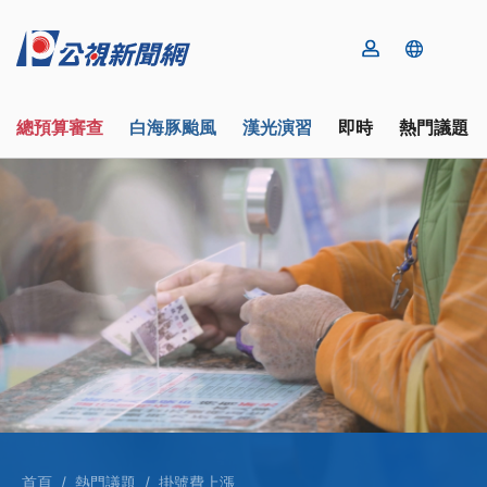
總預算審查
白海豚颱風
漢光演習
即時
熱門議題
首頁
熱門議題
掛號費上漲