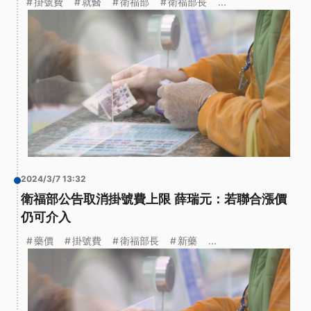
掛號費
就醫
衛福部
衛福部長
...
2024/3/7 13:32
衛福部公告取消掛號費上限 薛瑞元：若聯合漲價
仍可介入
藥價
掛號費
衛福部長
新藥
...