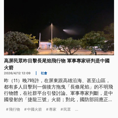
高屏民眾昨目擊長尾焰飛行物 軍事專家研判是中國
火箭
2026/4/12 12:09
|
社會
昨（11）晚7時許，在屏東跟高雄沿海、甚至山區，
都有多人目擊到一個後方拖曳「長條尾焰」的不明飛
行物體，在社群平台引發討論。軍事專家判斷，是中
國發射的「捷龍三號」火箭；對此，國防部回應正在
核實中。另外，昨日到今（12）日清晨為止，國軍也
飛行物
中國火箭
專家
民眾
...
在台海周邊偵獲共機2架次、共艦8艘及公務船4艘，