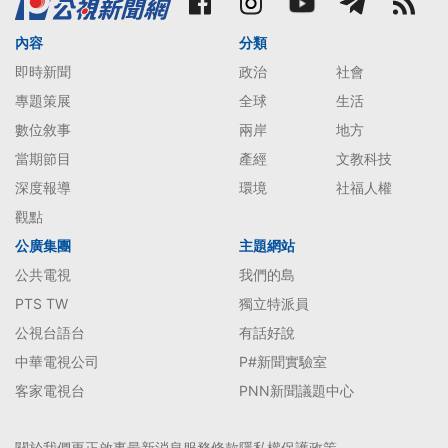
內容
分類
即時新聞
政治
社會
專題策展
全球
生活
數位敘事
兩岸
地方
當期節目
產經
文教科技
深度報導
環境
社福人權
觀點
公廣集團
主題網站
公共電視
我們的島
PTS TW
獨立特派員
公視台語台
有話好說
中華電視公司
P#新聞實驗室
客家電視台
PNN新聞議題中心
關於我們
更正啟事
最新消息
服務條款
隱私權保護政策