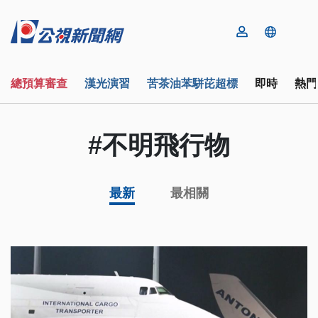
總預算審查
漢光演習
苦茶油苯駢芘超標
即時
熱門
#不明飛行物
最新
最相關