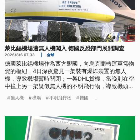
萊比錫機場遭無人機闖入 德國反恐部門展開調查
2026/8/6 07:33
|
全球
德國萊比錫機場作為西方盟國，向烏克蘭轉運軍需物
資的樞紐，4日深夜驚見一架裝有爆炸裝置的無人
機，導致機場暫時關閉；一架DHL貨機，當晚則在空
中撞上另一架疑似無人機的不明飛行物，導致機頭受
損。德國已將這起重大的維安事件，定調為新型態的
無人機
機場
不明飛行物
德國
...
混合式攻擊，烏克蘭更直指事件幕後黑手，疑似為俄
國情報單位。