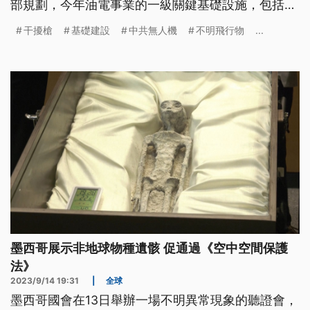
部規劃，今年油電事業的一級關鍵基礎設施，包括台
電核電、部分火力電廠，以及中油接收站、煉油廠
干擾槍
基礎建設
中共無人機
不明飛行物
...
等，將優先採購配置「干擾槍」，防止無人機接近。
墨西哥展示非地球物種遺骸 促通過《空中空間保護
法》
2023/9/14 19:31
|
全球
墨西哥國會在13日舉辦一場不明異常現象的聽證會，