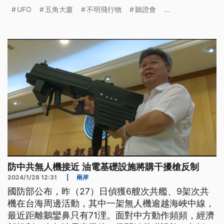
示，人類看到的UFO只是普通物體，像是無人機等。
UFO
五角大廈
不明飛行物
聽證會
...
防中共無人機接近 油電基礎設施將購干擾槍反制
2024/1/28 12:31
|
兩岸
國防部公布，昨（27）日偵獲6艘次共艦、9架次共
機在台海周邊活動，其中一架無人機逾越海峽中線，
最近距離鵝鑾鼻只有71浬。面對中方動作頻頻，經濟