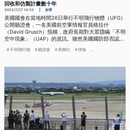
回收和仿製計畫數十年
2023/7/27 14:33
|
全球
美國國會在當地時間26日舉行不明飛行物體（UFO）
公開聽證會，一名美國前空軍情報官員格拉什
（David Grusch）指稱，政府長期對大眾隱瞞「不明
空中現象」（UAP）的資訊。雖然美國國防部否認了
格拉什的證詞，但卻引起兩黨議員的關注，並呼籲政
不明飛行物
聽證會
美聯社
情報
...
府應讓不明空中現象的研究報告，更加透明公開。