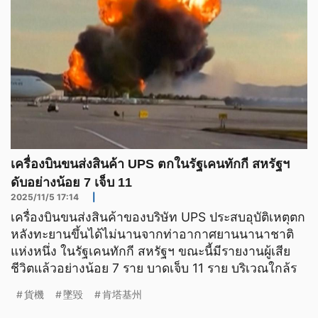
เครื่องบินขนส่งสินค้า UPS ตกในรัฐเคนทักกี สหรัฐฯ
ดับอย่างน้อย 7 เจ็บ 11
2025/11/5 17:14
|
เครื่องบินขนส่งสินค้าของบริษัท UPS ประสบอุบัติเหตุตก
หลังทะยานขึ้นได้ไม่นานจากท่าอากาศยานนานาชาติ
แห่งหนึ่ง ในรัฐเคนทักกี สหรัฐฯ ขณะนี้มีรายงานผู้เสีย
ชีวิตแล้วอย่างน้อย 7 ราย บาดเจ็บ 11 ราย บริเวณใกล้ร
貨機
墜毀
肯塔基州