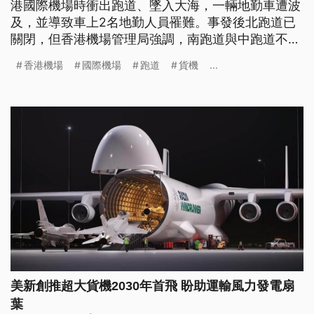
港國際機場時衝出跑道、墜入大海，一輛地勤車遭波
及，並導致車上2名地勤人員罹難。事發後北跑道已
關閉，但香港機場管理局強調，南跑道與中跑道不受
影響。外媒報導，該架飛機為波音747-481，機齡32
香港機場
國際機場
跑道
貨機
...
年，由土耳其航空公司ACT負責運營。
美新創推超大貨機2030年首飛 盼助運輸風力發電扇
葉