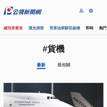
總預算審查
漢光演習
苦茶油苯駢芘超標
即時
熱門
#貨機
最新
最相關