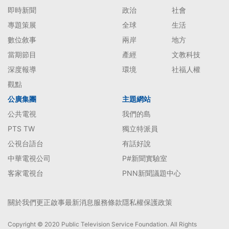
即時新聞
政治
社會
專題策展
全球
生活
數位敘事
兩岸
地方
當期節目
產經
文教科技
深度報導
環境
社福人權
觀點
公廣集團
主題網站
公共電視
我們的島
PTS TW
獨立特派員
公視台語台
有話好說
中華電視公司
P#新聞實驗室
客家電視台
PNN新聞議題中心
關於我們
更正啟事
最新消息
服務條款
隱私權保護政策
Copyright © 2020 Public Television Service Foundation. All Rights