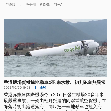
墜毀
肯塔基州
貨機
FAA
香港機場貨機撞地勤車2死 未求救、初判跑道無異常
2025/10/20 19:31
|
全球
香港赤鱲角國際機場今（20）日發生機場20多年來
最嚴重事故。一架由杜拜抵達的阿聯酋航空貨機，在
降落時衝出跑道落海，同時把一輛地勤車也撞入海