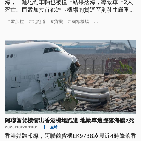
海，一輛地勤車輛也被撞上結果落海，導致車上2人
死亡。而孟加拉首都達卡機場的貨運區則發生嚴重大
火，航班大亂6小時，包括成衣等貨物損失粗估高達
孟加拉
北跑道
貨機
國際機場
...
10億美元。
阿聯酋貨機衝出香港機場跑道 地勤車遭撞落海釀2死
2025/10/20 11:31
|
全球
香港媒體報導，阿聯酋貨機EK9788凌晨近4時降落香