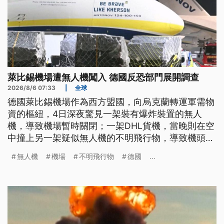
萊比錫機場遭無人機闖入 德國反恐部門展開調查
2026/8/6 07:33
|
全球
德國萊比錫機場作為西方盟國，向烏克蘭轉運軍需物
資的樞紐，4日深夜驚見一架裝有爆炸裝置的無人
機，導致機場暫時關閉；一架DHL貨機，當晚則在空
中撞上另一架疑似無人機的不明飛行物，導致機頭受
損。德國已將這起重大的維安事件，定調為新型態的
無人機
機場
不明飛行物
德國
...
混合式攻擊，烏克蘭更直指事件幕後黑手，疑似為俄
國情報單位。