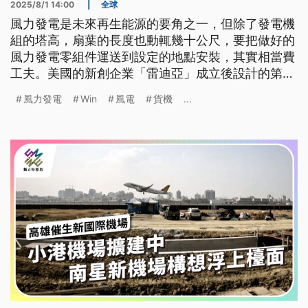
2025/8/1 14:00
|
全球
風力發電是未來再生能源的要角之一，但除了發電機
組的塔高，扇葉的長度也動輒幾十公尺，要把做好的
風力發電零組件運送到設定的地點安裝，其實相當費
工夫。美國的新創企業「雷迪亞」成立後設計的第一
架飛機，就以能夠運送整片的風電扇葉為目標，並且
風力發電
Win
風電
貨機
...
就命名為WindRunner。預計2030年首度升空試飛。