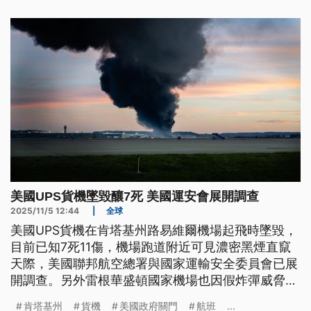
美國UPS貨機墜毀釀7死 美國運安會展開調查
2025/11/5 12:44
|
全球
美國UPS貨機在肯塔基州路易維爾機場起飛時墜毀，
目前已知7死11傷，機場跑道附近可見濃密黑煙直竄
天際，美國聯邦航空總署與國家運輸安全委員會已展
開調查。另外雷根華盛頓國家機場也因假炸彈威脅而
暫停運作。
肯塔基州
貨機
美國政府關門
航班
...