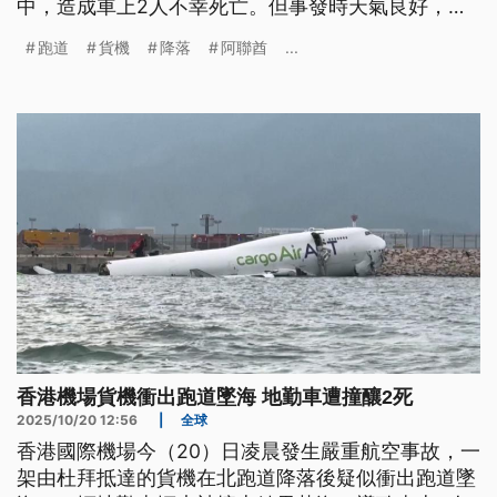
中，造成車上2人不幸死亡。但事發時天氣良好，跑
道也沒有異常狀況，而且貨機降落前並未發出求救信
跑道
貨機
降落
阿聯酋
...
號，根據航班追蹤器顯示，這架貨機在降落跑道時，
突然左轉衝落海中，訊號就消失在跑道邊緣。相關單
位已展開調查，釐清事故原因。
香港機場貨機衝出跑道墜海 地勤車遭撞釀2死
2025/10/20 12:56
|
全球
香港國際機場今（20）日凌晨發生嚴重航空事故，一
架由杜拜抵達的貨機在北跑道降落後疑似衝出跑道墜