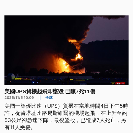
美國UPS貨機起飛即墜毀 已釀7死11傷
2025/11/5 10:09
|
全球
美國一架優比速（UPS）貨機在當地時間4日下午5時
許，從肯塔基州路易斯維爾的機場起飛，在上升至約
53公尺卻急速下降，最後墜毀，已造成7人死亡，另
有11人受傷。