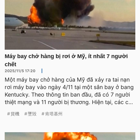
Máy bay chở hàng bị rơi ở Mỹ, ít nhất 7 người
chết
2025/11/5 17:20
|
Một máy bay chở hàng của Mỹ đã xảy ra tai nạn
rơi máy bay vào ngày 4/11 tại một sân bay ở bang
Kentucky. Theo thông tin ban đầu, đã có 7 người
thiệt mạng và 11 người bị thương. Hiện tại, các cơ
quan c
貨機
墜毀
肯塔基州