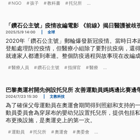
NGO
孩子
教科書
托兒所
...
「鑽石公主號」疫情改編電影 《前線》揭日醫護被歧
2025/5/9 14:00
|
全球
2020年「鑽石公主號」郵輪爆發新冠疫情。當時日
登船處理防控疫情，但醫療小組除了要對抗疫病，還
就連家人都遭到牽連。整個防疫過程與故事現在改編成
上映。
醫療人員
鑽石公主號
指揮官
醫療
...
巴黎奧運村開先例設托兒所 友善運動員媽媽邊比賽邊
2024/7/23 15:30
|
文教科技
為了確保父母運動員在奧運會期間得到照顧和支持的
動員委員會為穿尿布的嬰幼兒設置托兒所，提供包括
布更換設施，是奧運史上的第一次。
運動員
托兒所
奧運會
奧委會
...