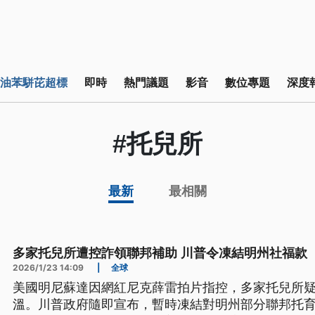
油苯駢芘超標
即時
熱門議題
影音
數位專題
深度
#托兒所
最新
最相關
多家托兒所遭控詐領聯邦補助 川普令凍結明州社福款
2026/1/23 14:09
|
全球
美國明尼蘇達因網紅尼克薛雷拍片指控，多家托兒所
溫。川普政府隨即宣布，暫時凍結對明州部分聯邦托