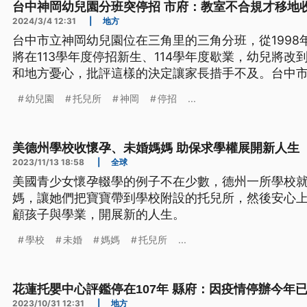
台中神岡幼兒園分班突停招 市府：教室不合規才移地
2024/3/4 12:31
|
地方
台中市立神岡幼兒園位在三角里的三角分班，從1998
將在113學年度停招新生、114學年度歇業，幼兒將
和地方憂心，批評這樣的決定讓家長措手不及。台中
用的是社區活動中心，不符合相關法規，才會改為移
幼兒園
托兒所
神岡
停招
...
美德州學校收懷孕、未婚媽媽 助保求學權展開新人生
2023/11/13 18:58
|
全球
美國青少女懷孕輟學的例子不在少數，德州一所學校
媽，讓她們把寶寶帶到學校附設的托兒所，然後安心
顧孩子與學業，開展新的人生。
學校
未婚
媽媽
托兒所
...
花蓮托嬰中心評鑑停在107年 縣府：因疫情停辦今年
2023/10/31 12:31
|
地方