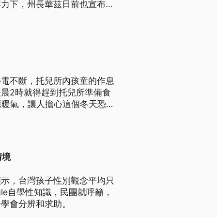
壓力下，州長華茲日前也宣布放
停電不斷，托兒所內孩童的作息
晨2時就得趕到托兒所準備食
應暖氣，讓人擔心這個冬天恐
情境
顯示，台灣孩子性別觀念平均只
gle自學性知識，民團就呼籲，
子學會分辨和求助。