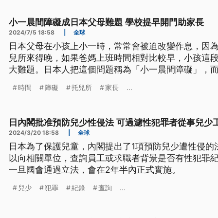
小一晨間障礙成日本父母難題 學校提早開門助家長
2024/7/5 18:58
|
全球
日本父母在小孩上小一時，常常會被迫改變作息，因
兒所來得晚，如果爸媽上班時間相對比較早，小孩這
大難題。日本人把這個問題稱為「小一晨間障礙」，
會提早開校門。
時間
障礙
托兒所
家長
...
日內閣批准預防兒少性侵法 可過濾性犯罪者從事兒少
2024/3/20 18:58
|
全球
日本為了保護兒童，內閣提出了1項預防兒少遭性侵的
以向相關單位，查詢員工或求職者背景是否有性犯罪紀
一旦國會通過立法，會在2年半內正式實施。
兒少
犯罪
紀錄
查詢
...