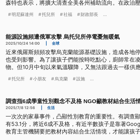
森特也表示，將擴大清查全美各州補助流向。在政治
棄競選第3任，改為專注應對調查。
明尼蘇達州
托兒所
社福
財政部長
...
能源設施頻遭俄軍攻擊 烏托兒所停電憂無暖氣
2025/10/24 14:00
|
全球
近來俄羅斯頻頻攻擊烏克蘭能源基礎設施，造成各地
也受到影響。為了讓孩子們能按時吃點心，廚師常在凌
物。但10月中旬以來氣溫驟降，又無法跟過去一樣供
怕將更加難熬。
托兒所
小朋友
烏克蘭
設施
...
調查指6成學童性別觀念不及格 NGO籲教材結合生活
2025/7/8 12:56
|
生活
一次次的家暴事件，凸顯性別教育的重要性。有調查
有53.1分，將近6成不及格，有近半數孩子是靠著Goo
教育主管機關要把教材內容結合生活情境，才能讓孩