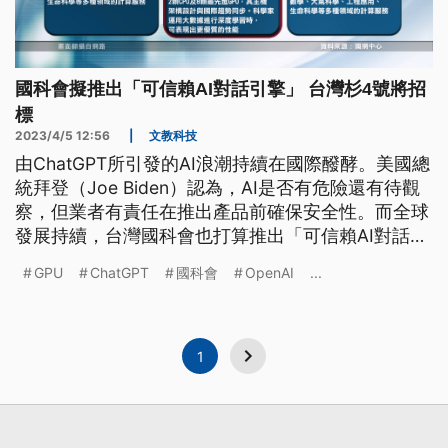
國科會擬推出「可信賴AI對話引擎」 台灣杉4號將招
標
2023/4/5 12:56
|
文教科技
由ChatGPT所引發的AI浪潮持續在國際醱酵。美國總
統拜登（Joe Biden）認為，AI是否有危險還有待觀
察，但業者有責任在推出產品前確保安全性。而全球
發展持續，台灣國科會也打算推出「可信賴AI對話引
擎」，國網中心也有相關投資，CPU架構的台灣杉4
GPU
ChatGPT
國科會
OpenAI
...
號將在近期招標，至於GPU架構的台灣杉5號目前還
在規劃。
1