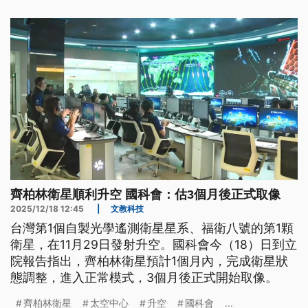
齊柏林衛星順利升空 國科會：估3個月後正式取像
2025/12/18 12:45
|
文教科技
台灣第1個自製光學遙測衛星星系、福衛八號的第1顆
衛星，在11月29日發射升空。國科會今（18）日到立
院報告指出，齊柏林衛星預計1個月內，完成衛星狀
態調整，進入正常模式，3個月後正式開始取像。
齊柏林衛星
太空中心
升空
國科會
...