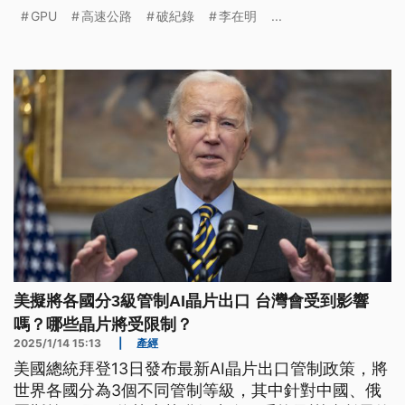
元，有錢也買不到。不過，南韓一下子就獲得了26萬
GPU
高速公路
破紀錄
李在明
...
顆，總數量僅次於美國、中國。
美擬將各國分3級管制AI晶片出口 台灣會受到影響
嗎？哪些晶片將受限制？
2025/1/14 15:13
|
產經
美國總統拜登13日發布最新AI晶片出口管制政策，將
世界各國分為3個不同管制等級，其中針對中國、俄