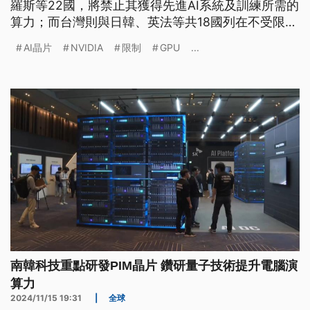
羅斯等22國，將禁止其獲得先進AI系統及訓練所需的
算力；而台灣則與日韓、英法等共18國列在不受限制
的名單之中。美國的晶片出口管制如何針對各國進行
AI晶片
NVIDIA
限制
GPU
...
分級？哪些晶片出口將受到限制？對AI產業可能造成
什麼影響？
南韓科技重點研發PIM晶片 鑽研量子技術提升電腦演
算力
2024/11/15 19:31
|
全球