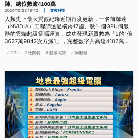
陣、總位數逾4100萬
2024/10/23 16:42
|
文教科技
人類史上最大質數紀錄近期再度更新，一名前輝達
（NVIDIA）工程師透過橫跨17國、數千個GPU伺服
器的雲端超級電腦運算，成功發現新質數為「2的1億
3627萬9842次方減1」，完整數字共高達4102萬
4320位數。而這是搜索質數的GIMPS計畫首次運用
GPU
杜蘭特
超級電腦
伺服器
...
GPU協助運算，並順利找出破紀錄的新質數。