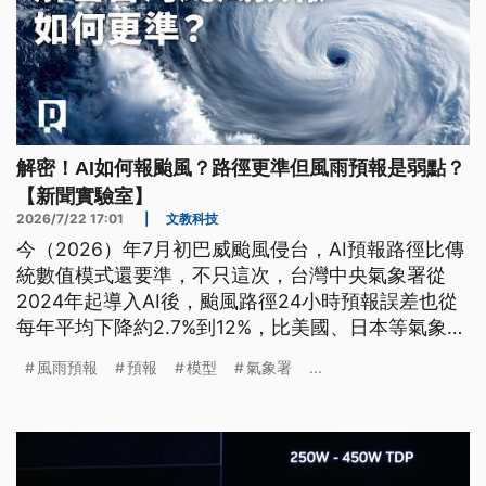
解密！AI如何報颱風？路徑更準但風雨預報是弱點？
【新聞實驗室】
2026/7/22 17:01
|
文教科技
今（2026）年7月初巴威颱風侵台，AI預報路徑比傳
統數值模式還要準，不只這次，台灣中央氣象署從
2024年起導入AI後，颱風路徑24小時預報誤差也從
每年平均下降約2.7%到12%，比美國、日本等氣象單
位還要準。AI預報是怎麼辦到的？為什麼AI預測風雨
風雨預報
預報
模型
氣象署
...
還是有困難？