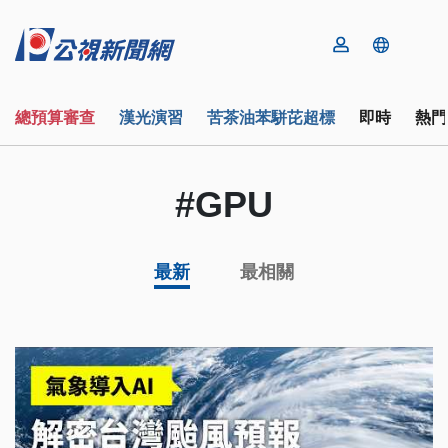
總預算審查
漢光演習
苦茶油苯駢芘超標
即時
熱門
#GPU
最新
最相關