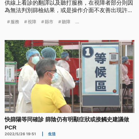
供線上看診的翻譯以及聽打服務，在視障者部分則因
為無法判別篩檢結果，或是操作介面不友善出現許多
障礙，部分縣市則提供關懷中心等給予協助，也有少
服務
視障
縣市
聽障
...
數縣市設立到宅照護隊來協助。
快篩陽等同確診 篩陰仍有明顯症狀或接觸史建議做
PCR
2022/5/26 19:51
|
生活