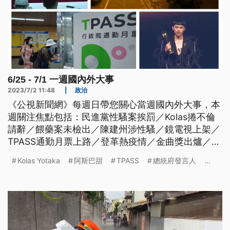
6/25 - 7/1 一週國內外大事
2023/7/2 11:48
|
政治
《公視新聞網》每週日帶您關心當週國內外大事，本
週關注焦點包括：民進黨性騷案挨罰／Kolas捲不倫
請辭／餵藥案未檢出／陳建州涉性騷／鏡電視上架／
TPASS通勤月票上路／登革熱疫情／金曲獎出爐／法
國警槍殺非裔少年／瓦格納結束兵變／加國野火空
Kolas Yotaka
阿斯巴甜
TPASS
總統府發言人
...
污。