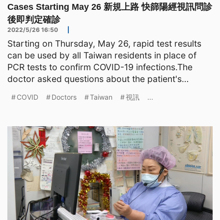
Cases Starting May 26 新規上路 快篩陽經視訊問診
後即判定確診
2022/5/26 16:50
|
Starting on Thursday, May 26, rapid test results
can be used by all Taiwan residents in place of
PCR tests to confirm COVID-19 infections.The
doctor asked questions about the patient's
conditions thro
COVID
Doctors
Taiwan
視訊
...