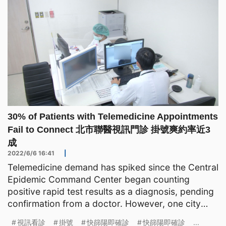
30% of Patients with Telemedicine Appointments
Fail to Connect 北市聯醫視訊門診 掛號爽約率近3
成
2022/6/6 16:41
|
Telemedicine demand has spiked since the Central
Epidemic Command Center began counting
positive rapid test results as a diagnosis, pending
confirmation from a doctor. However, one city
councilor says
視訊看診
掛號
快篩陽即確診
快篩陽即確診
...