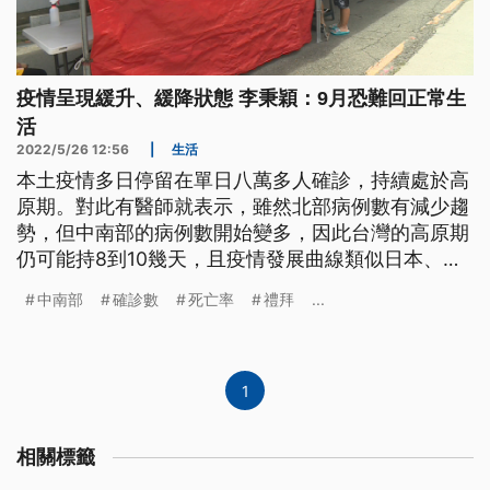
疫情呈現緩升、緩降狀態 李秉穎：9月恐難回正常生
活
2022/5/26 12:56
|
生活
本土疫情多日停留在單日八萬多人確診，持續處於高
原期。對此有醫師就表示，雖然北部病例數有減少趨
勢，但中南部的病例數開始變多，因此台灣的高原期
仍可能持8到10幾天，且疫情發展曲線類似日本、韓
國，難在四個月內平息，因此很難在9月恢復正常生
中南部
確診數
死亡率
禮拜
...
活。
1
相關標籤