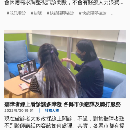
會因應需求調整視訊診間數，不會有醫療人力浪費的
情況。
視訊看診
掛號
快篩陽即確診
快篩陽即確診
...
聽障者線上看診諸多障礙 各縣市供翻譯及聽打服務
2022/5/30 19:51
|
社福人權
現在確診者大多改採線上問診，不過，對於聽障者聽
不到醫師講話內容該如何處理。其實，各縣市都有提