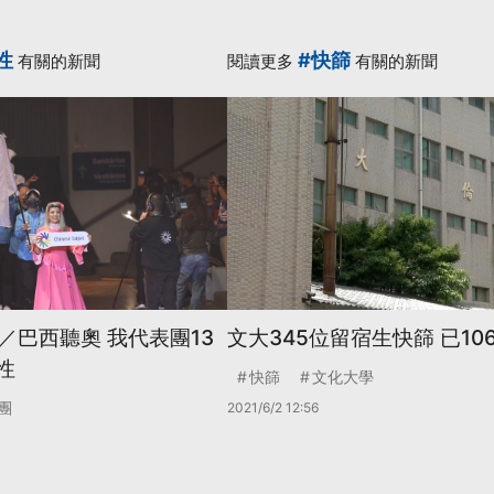
性
#快篩
有關的新聞
閱讀更多
有關的新聞
／巴西聽奧 我代表團13
文大345位留宿生快篩 已1
性
快篩
文化大學
團
2021/6/2 12:56