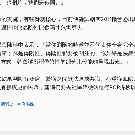
照一張相片，我們要截圖。」
診的實施，有醫師就擔心，目前快篩試劑有20%機會恐出
，漏掉快篩偽陰性比偽陽性危害更大。
揮官陳時中表示，「當你測陰的時候並不代表你全身完全
出來；凡是偽陽性、偽陰性都要被關注的。你如果是快篩
的方式，就會讓所謂偽陰性的部分比較能夠呈現出來。」
篩結果判斷有疑慮、醫病之間無法達成共識、有重症風險
有接觸史的民眾，建議仍要去社區篩檢站進行PCR採檢
接觸史
偽陽性
...