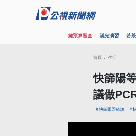
總預算審查
漢光演習
苦茶
首頁
生活
快篩陽等
議做PC
快篩陽即確診