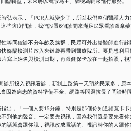
站面臨轉型，未來將以看診為主、篩檢為輔來進行服務。
王智弘表示，「PCR人就變少了，所以我們整個醫護人力
了這些防疫門診，我們設置6個診間來滿足民眾看診跟拿藥
陽性等同確診不分年齡及族群，民眾可外出給醫師進行診
將快篩陽檢測片放入夾鏈袋再帶到醫療院所。要是想利用
驗片寫上姓名與檢測日期，再跟健保卡放在一起拍照，視
0家診所投入視訊看診，新制上路第一天預約民眾多，原
也會因為病患的資料準備不全、網路等問題拉長了問診時
薇指出，「一個人要15分鐘，特別是那個你知道頻寬卡卡
聽不到他的聲音。一定要先視訊，因為我們還是要先看你
能的話就會跟你說，視訊改成電話的。視訊時你的人跟你