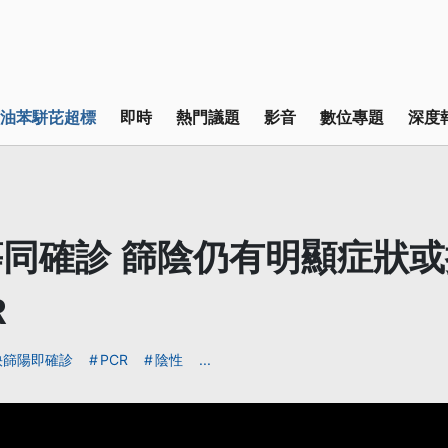
油苯駢芘超標
即時
熱門議題
影音
數位專題
深度
同確診 篩陰仍有明顯症狀
R
快篩陽即確診
PCR
陰性
...