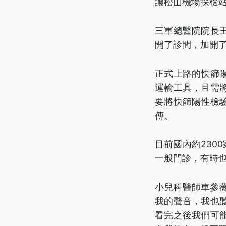
讓松山機場採檢
三軍總醫院院長
開了診間，加開
正式上路的快篩
運輸工具，且需
要將快篩陽性檢
傳。
目前國內約230
一般門診，有時
小兒科醫師車參
我的聲音，我也
看完之後我們可