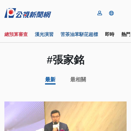
總預算審查
漢光演習
苦茶油苯駢芘超標
即時
熱門
#張家銘
最新
最相關