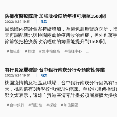
防癱瘓醫療院所 加強版檢疫所年後可增至1500間
2022/1/24 19:51
|
生活
因應國內確診個案持續增加，為避免癱瘓醫療院所，
天再調配新北與桃園兩處檢疫所收治輕症，另外也著
節前後把檢疫所收治輕症的總量能提升到1500間。
檢疫所
輕症
集中檢疫所
指揮中心
...
有行員家屬確診 台中銀行南崁分行今預防性停業
2022/1/24 19:51
|
地方
桃園疫情擴及社區及職場，台中銀行南崁分行因為有
天，桃園還有3所學校也預防性停課。至於亞旭傳播鏈
鄭文燦表示，遠雄自貿港區清零計畫必須層層擴大採
則認為，明天還會有不少加值園區的員工確診。
台中銀行
預防性
採檢
加值園區
...