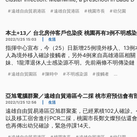
遠雄自由貿易港區
遠雄自貿港區
桃園市長
幼兒園
本土+13／ 台北房仲客戶也染疫 桃園再有3例不明感
2022/1/25 15:03
|
生活
指揮中心宣布，今（25）日新增25例境外移入、13
人為境外移入確診接觸者，另外4例來自高雄港區相關
妹、1龍潭退休人士感染源不明。先前兩條不明傳染鏈
中表示，以上個案要持續關注。
遠雄自貿園區
陳時中
不明感染源
接觸者
...
亞旭電腦群聚／遠雄自貿港區今二採 桃市府預估會有
2022/1/25 12:56
|
生活
遠雄自由貿易港區亞旭群聚案，已經累積102人確診
以及移工宿舍進行PCR二採，桃園市長鄭文燦預估還
也再傳出幼兒確診，緊急停課14天。
遠雄自由貿易港區
桃園市長
遠雄自貿港區
幼兒園
...