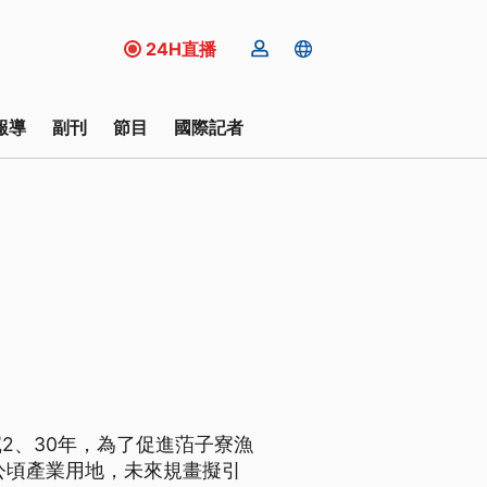
24H直播
報導
副刊
節目
國際記者
2、30年，為了促進萡子寮漁
公頃產業用地，未來規畫擬引