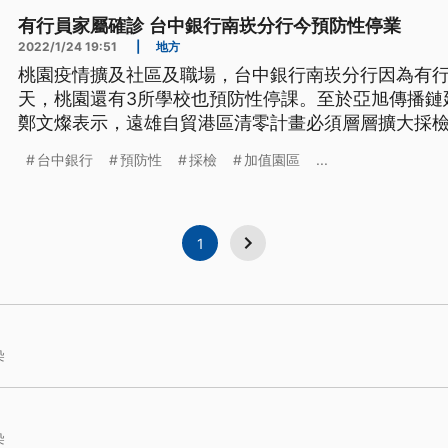
有行員家屬確診 台中銀行南崁分行今預防性停業
2022/1/24 19:51
|
地方
桃園疫情擴及社區及職場，台中銀行南崁分行因為有
天，桃園還有3所學校也預防性停課。至於亞旭傳播鏈
鄭文燦表示，遠雄自貿港區清零計畫必須層層擴大採
則認為，明天還會有不少加值園區的員工確診。
台中銀行
預防性
採檢
加值園區
...
1
染
染