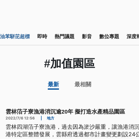
油苯駢芘超標
即時
熱門議題
影音
數位專題
深度
#加值園區
最新
最相關
雲林萡子寮漁港消沉逾20年 擬打造水產精品園區
2022/7/6 12:56
|
地方
雲林四湖萡子寮漁港，過去因為淤沙嚴重，讓漁港消沉
港特定區整體發展，雲縣府透過都市計畫變更劃設24