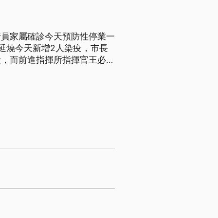
行員家屬確診今天預防性停業一
延燒今天新增2人染疫，市長
檢，而前進指揮所指揮官王必勝