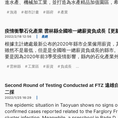
進水產、機械加工業，並打造為水產精品加值園區，
漁港。
漁港
都市計畫
縣府
產業
疫情衝擊石化產業 雲林縣全國唯一總薪資負成長【更
2022/2/18 12:56
|
產經
根據主計總處最新公布的2020年縣市企業僱用薪資，其
雖然不是最低，但是是全國唯一總薪資負成長的縣市
要是因為2020年前3季受疫情影響，縣內的石化產業
長。
雲林縣
工業區
薪資
負成長
...
Second Round of Testing Conducted at FT
二採
2022/1/25 16:29
|
The epidemic situation in Taoyuan shows no signs of
confirmed cases reported related to the Farglory 
cluster infection. Meanwhile, a preschool in Bade D