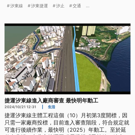
道路拓寬工程，從原先6到8米拓寬到16米。
汐東線
汐東捷運
汐止
交通
...
捷運汐東線進入廠商審查 最快明年動工
2024/10/21 12:31
|
生活
捷運汐東線主體工程這個（10）月初第3度開標，因
只需一家廠商投標，目前進入審查階段，符合規定就
可進行後續作業，最快明（2025）年動工。至於延