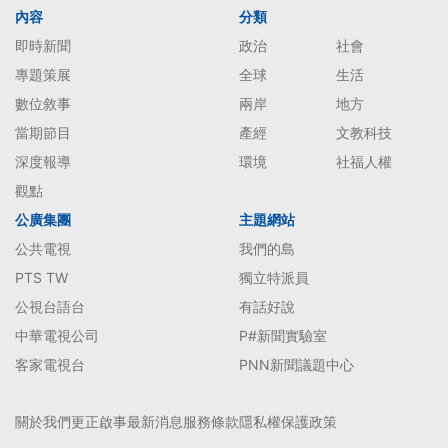
內容
分類
即時新聞
政治
社會
專題策展
全球
生活
數位敘事
兩岸
地方
當期節目
產經
文教科技
深度報導
環境
社福人權
觀點
公廣集團
主題網站
公共電視
我們的島
PTS TW
獨立特派員
公視台語台
有話好說
中華電視公司
P#新聞實驗室
客家電視台
PNN新聞議題中心
關於我們
更正啟事
最新消息
服務條款
隱私權保護政策