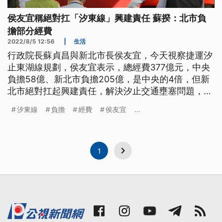
侯友宜稱絕對扛「汐東線」興建責任 蘇揆：北市負
擔部分經費
2022/8/5 12:56
|
生活
行政院長蘇貞昌與新北市長侯友宜，今天視察捷運汐
止東湖線規劃，侯友宜表示，總經費377億元，中央
負擔58億、新北市負擔205億，是中央的4倍，但新
北市絕對扛起興建責任，解決汐止交通壅塞問題，蘇
貞昌澄清，新北負擔的205億，有一部分是台北市的
汐東線
負擔
經費
侯友宜
...
經費，以後會還給新北，而且377億也含基隆捷運的
經費，重要是大家一起合作。
1