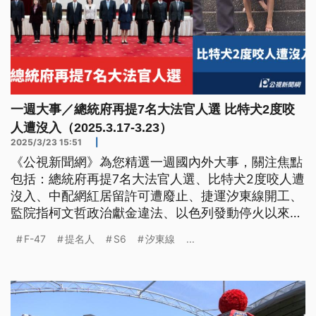
一週大事／總統府再提7名大法官人選 比特犬2度咬
人遭沒入（2025.3.17-3.23）
2025/3/23 15:51
|
《公視新聞網》為您精選一週國內外大事，關注焦點
包括：總統府再提7名大法官人選、比特犬2度咬人遭
沒入、中配網紅居留許可遭廢止、捷運汐東線開工、
監院指柯文哲政治獻金違法、以色列發動停火以來最
大空襲、美國宣布生產F-47。
F-47
提名人
S6
汐東線
...