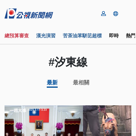
總預算審查
漢光演習
苦茶油苯駢芘超標
即時
熱門
#汐東線
最新
最相關