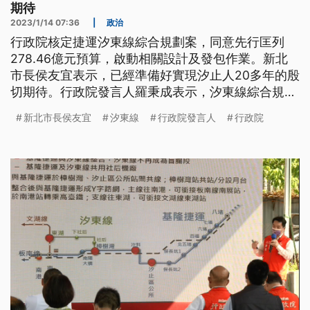
期待
2023/1/14 07:36
|
政治
行政院核定捷運汐東線綜合規劃案，同意先行匡列
278.46億元預算，啟動相關設計及發包作業。新北
市長侯友宜表示，已經準備好實現汐止人20多年的殷
切期待。行政院發言人羅秉成表示，汐東線綜合規劃
案去（2022）年送回新北市政府進行2次修正，再經
新北市長侯友宜
汐東線
行政院發言人
行政院
交通部與國發會加速流程審視確認後，行政院長蘇貞
昌已核定該計畫。新北市長侯友宜也在臉書表示，這
一條捷運，汐止人等了20多年，終於盼來計劃核定，
期望未來中央、地方一起