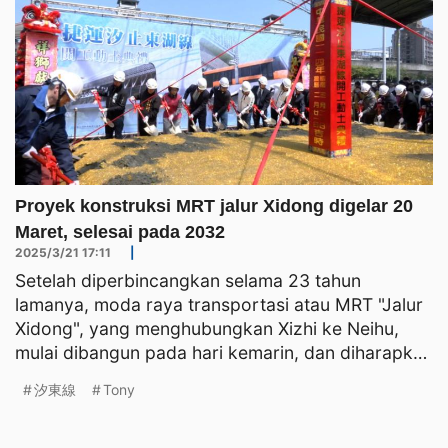
Proyek konstruksi MRT jalur Xidong digelar 20
Maret, selesai pada 2032
2025/3/21 17:11
|
Setelah diperbincangkan selama 23 tahun
lamanya, moda raya transportasi atau MRT "Jalur
Xidong", yang menghubungkan Xizhi ke Neihu,
mulai dibangun pada hari kemarin, dan diharapkan
dapat selesai pada
汐東線
Tony