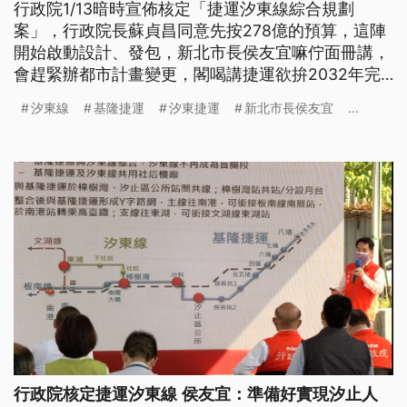
行政院1/13暗時宣佈核定「捷運汐東線綜合規劃
案」，行政院長蘇貞昌同意先按278億的預算，這陣
開始啟動設計、發包，新北市長侯友宜嘛佇面冊講，
會趕緊辦都市計畫變更，閣喝講捷運欲拚2032年完
工。(這條新聞標題、前言是臺語文。)
汐東線
基隆捷運
汐東捷運
新北市長侯友宜
...
行政院核定捷運汐東線 侯友宜：準備好實現汐止人