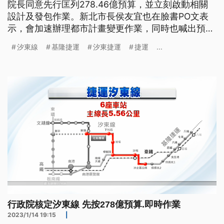
院長同意先行匡列278.46億預算，並立刻啟動相關
設計及發包作業。新北市長侯友宜也在臉書PO文表
示，會加速辦理都市計畫變更作業，同時也喊出預計
在核定後9年半完工。
汐東線
基隆捷運
汐東捷運
捷運
...
行政院核定汐東線 先按278億預算.即時作業
2023/1/14 19:15
|