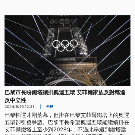
港維多利亞港12分鐘煙火秀，中國北京舉辦大型慶祝
晚會。
巴黎市長盼鐵塔續掛奧運五環 艾菲爾家族反對稱違
反中立性
2024/9/10 12:31
|
全球
巴黎帕運才剛落幕，但掛在巴黎艾菲爾鐵塔上的奧運
五環卻引發爭議。巴黎市長希望奧運五環能繼續掛在
艾菲爾鐵塔上至少到2028年；不過此舉遭到鐵塔建