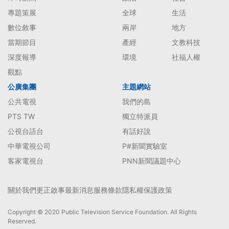
專題策展
全球
生活
數位敘事
兩岸
地方
當期節目
產經
文教科技
深度報導
環境
社福人權
觀點
公廣集團
主題網站
公共電視
我們的島
PTS TW
獨立特派員
公視台語台
有話好說
中華電視公司
P#新聞實驗室
客家電視台
PNN新聞議題中心
關於我們
更正啟事
最新消息
服務條款
隱私權保護政策
Copyright © 2020 Public Television Service Foundation. All Rights
Reserved.