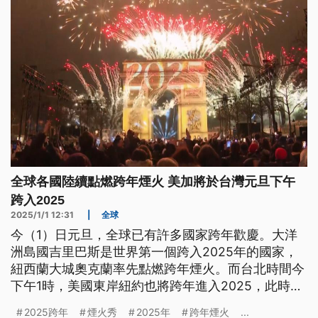
全球各國陸續點燃跨年煙火 美加將於台灣元旦下午
跨入2025
2025/1/1 12:31
|
全球
今（1）日元旦，全球已有許多國家跨年歡慶。大洋
洲島國吉里巴斯是世界第一個跨入2025年的國家，
紐西蘭大城奧克蘭率先點燃跨年煙火。而台北時間今
下午1時，美國東岸紐約也將跨年進入2025，此時亞
洲地區元旦已過大半天，日本除夕撞鐘除舊布新，香
2025跨年
煙火秀
2025年
跨年煙火
...