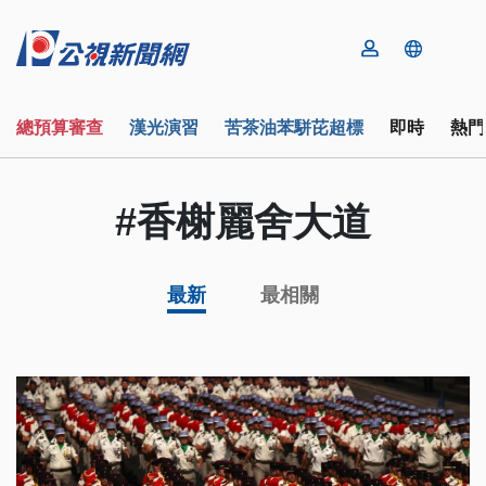
總預算審查
漢光演習
苦茶油苯駢芘超標
即時
熱門
#香榭麗舍大道
最新
最相關