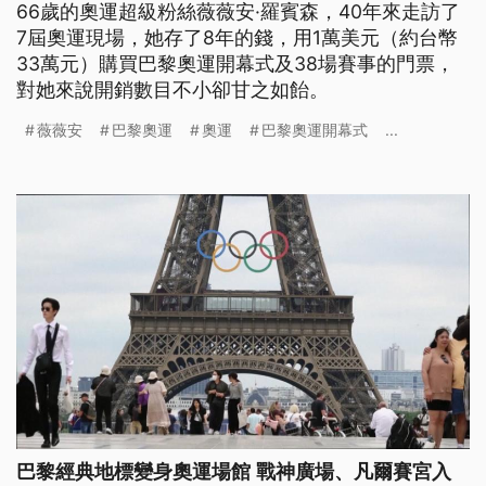
66歲的奧運超級粉絲薇薇安·羅賓森，40年來走訪了
7屆奧運現場，她存了8年的錢，用1萬美元（約台幣
33萬元）購買巴黎奧運開幕式及38場賽事的門票，
對她來說開銷數目不小卻甘之如飴。
薇薇安
巴黎奧運
奧運
巴黎奧運開幕式
...
巴黎經典地標變身奧運場館 戰神廣場、凡爾賽宮入