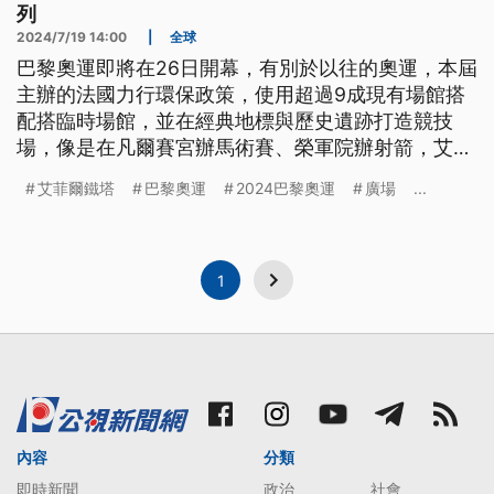
列
2024/7/19 14:00
|
全球
巴黎奧運即將在26日開幕，有別於以往的奧運，本屆
主辦的法國力行環保政策，使用超過9成現有場館搭
配搭臨時場館，並在經典地標與歷史遺跡打造競技
場，像是在凡爾賽宮辦馬術賽、榮軍院辦射箭，艾菲
爾鐵塔前的戰神廣場則有沙灘排球、柔道與角力等項
艾菲爾鐵塔
巴黎奧運
2024巴黎奧運
廣場
...
目，這些景點絕大多數也被劃入馬拉松賽道中。
1
內容
分類
即時新聞
政治
社會