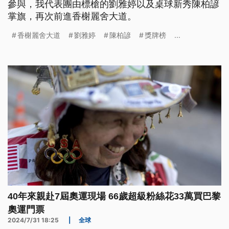
參與，我代表團由標槍的劉雅婷以及桌球新秀陳柏諺
掌旗，再次前進香榭麗舍大道。
香榭麗舍大道
劉雅婷
陳柏諺
獎牌榜
...
40年來親赴7屆奧運現場 66歲超級粉絲花33萬買巴黎
奧運門票
2024/7/31 18:25
|
全球