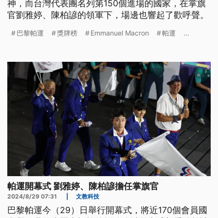
神，而台灣代表團名列第150個進場的國家，在掌旗
官劉雅婷、陳柏諺的領軍下，場邊也響起了歡呼聲。
巴黎帕運
獎牌榜
Emmanuel Macron
帕運
...
帕運開幕式 劉雅婷、陳柏諺擔任掌旗官
2024/8/29 07:31
|
文教科技
巴黎帕運今（29）日舉行開幕式，將近170個會員國