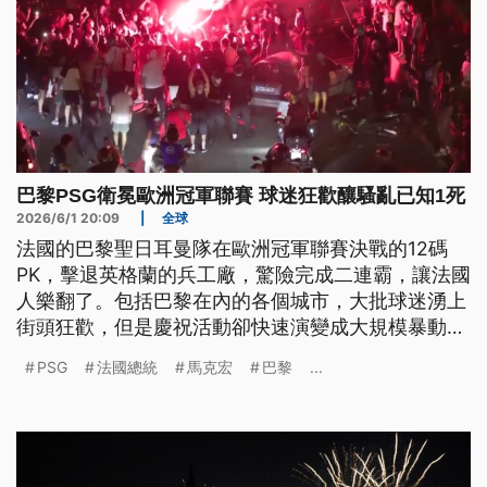
巴黎PSG衛冕歐洲冠軍聯賽 球迷狂歡釀騷亂已知1死
2026/6/1 20:09
|
全球
法國的巴黎聖日耳曼隊在歐洲冠軍聯賽決戰的12碼
PK，擊退英格蘭的兵工廠，驚險完成二連霸，讓法國
人樂翻了。包括巴黎在內的各個城市，大批球迷湧上
街頭狂歡，但是慶祝活動卻快速演變成大規模暴動。
失控的民眾施放大量煙火和信號彈，並且放火燒車、
PSG
法國總統
馬克宏
巴黎
...
洗劫商店，甚至攻擊警察；巴黎警方被迫發射催淚瓦
斯強勢驅離。整夜的騷亂總共造成200多人受傷、
780人遭到逮捕。