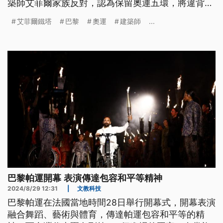
築師艾菲爾家族反對，認為保留奧運五環，將違背艾
菲爾鐵塔多年來所獲得的中立性和意義。
艾菲爾鐵塔
巴黎
奧運
建築師
...
巴黎帕運開幕 表演傳達包容和平等精神
2024/8/29 12:31
|
文教科技
巴黎帕運在法國當地時間28日舉行開幕式，開幕表演
融合舞蹈、藝術與體育，傳達帕運包容和平等的精