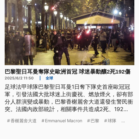
巴黎聖日耳曼奪隊史歐洲首冠 球迷暴動釀2死192傷
2025/6/2 11:50
|
全球
足球法甲球隊巴黎聖日耳曼1日奪下隊史首座歐冠冠
軍，引發法國大批球迷上街慶祝、燃放煙火，卻有部
分人群演變成暴動，巴黎香榭麗舍大道還發生警民衝
突。法國內政部統計，相關事件共造成2死、192
傷，另有超過500人被逮捕、200多輛車遭燒毀。
香榭麗舍大道
Emmanuel Macron
巴黎
球隊
...