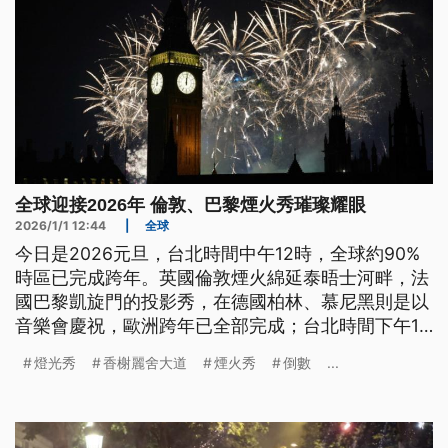
全球迎接2026年 倫敦、巴黎煙火秀璀璨耀眼
2026/1/1 12:44
|
全球
今日是2026元旦，台北時間中午12時，全球約90%
時區已完成跨年。英國倫敦煙火綿延泰晤士河畔，法
國巴黎凱旋門的投影秀，在德國柏林、慕尼黑則是以
音樂會慶祝，歐洲跨年已全部完成；台北時間下午1
時，美國紐約也將告別2025。
燈光秀
香榭麗舍大道
煙火秀
倒數
...