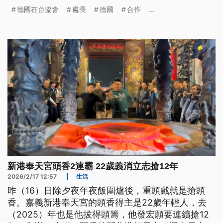
由等價值，對雙方持續推進合作表示樂觀。
德國在台協會
處長
德國
合作
...
新港奉天宮頭香2連霸 22歲義消立志搶12年
2026/2/17 12:57
|
生活
昨（16）日除夕夜年夜飯圍爐後，重頭戲就是搶頭
香。嘉義新港奉天宮的頭香得主是22歲年輕人，去
（2025）年也是他拔得頭籌，他發宏願要連續搶12