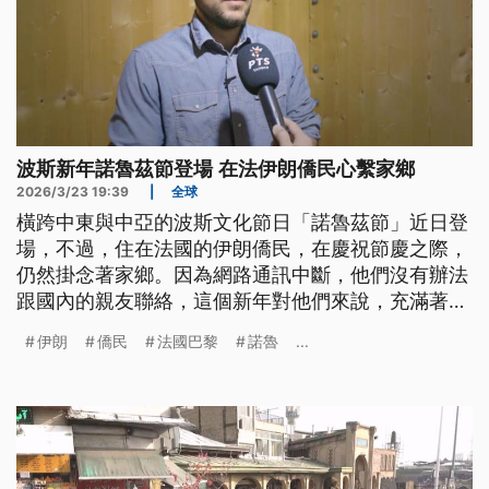
波斯新年諾魯茲節登場 在法伊朗僑民心繫家鄉
2026/3/23 19:39
|
全球
橫跨中東與中亞的波斯文化節日「諾魯茲節」近日登
場，不過，住在法國的伊朗僑民，在慶祝節慶之際，
仍然掛念著家鄉。因為網路通訊中斷，他們沒有辦法
跟國內的親友聯絡，這個新年對他們來說，充滿著複
雜的情緒。
伊朗
僑民
法國巴黎
諾魯
...