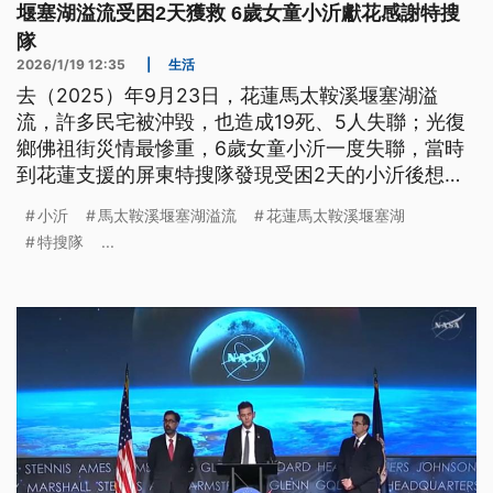
堰塞湖溢流受困2天獲救 6歲女童小沂獻花感謝特搜
隊
2026/1/19 12:35
|
生活
去（2025）年9月23日，花蓮馬太鞍溪堰塞湖溢
流，許多民宅被沖毀，也造成19死、5人失聯；光復
鄉佛祖街災情最慘重，6歲女童小沂一度失聯，當時
到花蓮支援的屏東特搜隊發現受困2天的小沂後想盡
辦法將人救出。今（19）日正好是119消防節，特搜
小沂
馬太鞍溪堰塞湖溢流
花蓮馬太鞍溪堰塞湖
隊員將上台受獎，小沂也化身神秘嘉賓，與媽媽現身
特搜隊
...
典禮中，獻花給特搜隊隊員們，感謝他們的辛勞。