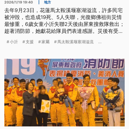
2026/1/19 19:40
|
地方
去年9月23日，花蓮馬太鞍溪堰塞湖溢流，許多民宅
被沖毀，也造成19死、5人失聯，光復鄉佛祖街災情
最慘重，6歲女童小沂失聯2天後由屏東搜救隊救出；
趁著消防節，她獻花給隊員們表達感謝。災後有受災
戶不放棄失聯親人，自費200多萬還是找不到人，幾
小沂
支援
家屬
馬太鞍溪堰塞湖溢流
...
乎撐不下去，也控訴縣府原承諾支援2台怪手，如今
卻只剩1台機具，縣府回應，會視受災居民需求調
整，目前還是有協助家屬開挖。