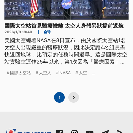
國際太空站首見醫療撤離 太空人身體異狀提前返航
2026/1/9 19:40
|
全球
美國太空總署NASA在8日宣布，由於國際太空站1名
太空人出現嚴重的醫療狀況，因此決定讓4名組員盡
快返回地球，比預定的任務時間還早。這是國際太空
站實驗室運作25年以來，第1次因為「醫療因素」進
行的緊急撤離行動，而今（2026）年第1次的「太空
國際太空站
太空人
NASA
太空
...
漫步任務」也因此取消。
1