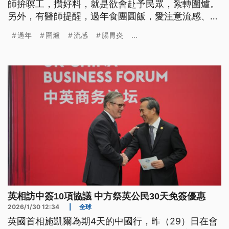
師拚暝工，攢好料，就是欲會赴予民眾，紮轉圍爐。
另外，有醫師提醒，過年食團圓飯，愛注意流感、胃
腸炎等等，較會相穢的症頭。(這條新聞標題、內容
過年
圍爐
流感
腸胃炎
...
是台文)
英相訪中簽10項協議 中方祭英公民30天免簽優惠
2026/1/30 12:34
|
全球
英國首相施凱爾為期4天的中國行，昨（29）日在會