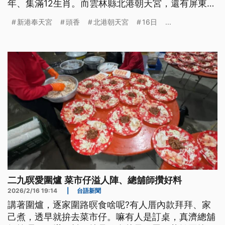
年、集滿12生肖。而雲林縣北港朝天宮，還有屏東縣
知名土地公廟「車城福安宮」，採每人都是頭香的概
新港奉天宮
頭香
北港朝天宮
16日
...
念，讓大家一起排隊上香，迎接新年。
二九暝愛圍爐 菜市仔溢人陣、總舖師攢好料
2026/2/16 19:14
|
台語新聞
講著圍爐，逐家圍路暝食啥呢?有人厝內款拜拜、家
己煮，透早就拚去菜市仔。嘛有人是訂桌，真濟總舖