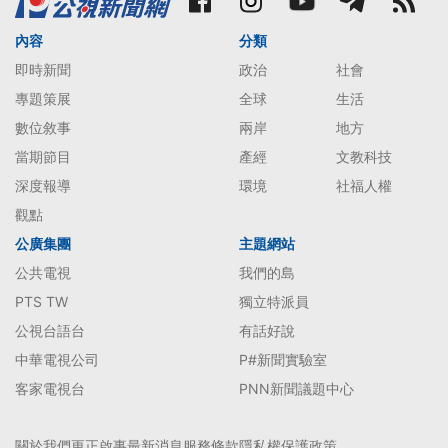
內容
分類
即時新聞
政治
社會
專題策展
全球
生活
數位敘事
兩岸
地方
當期節目
產經
文教科技
深度報導
環境
社福人權
觀點
公廣集團
主題網站
公共電視
我們的島
PTS TW
獨立特派員
公視台語台
有話好說
中華電視公司
P#新聞實驗室
客家電視台
PNN新聞議題中心
關於我們
更正啟事
最新消息
服務條款
隱私權保護政策