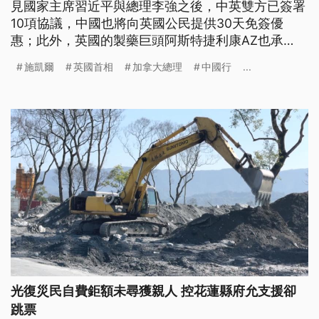
見國家主席習近平與總理李強之後，中英雙方已簽署
10項協議，中國也將向英國公民提供30天免簽優
惠；此外，英國的製藥巨頭阿斯特捷利康AZ也承
諾，將在2030年前在中國投資150億美元，相當於新
施凱爾
英國首相
加拿大總理
中國行
...
台幣4710億元。同一天，美國總統川普則警告，英國
不要跟中國展開商業往來，這樣做「非常危險」。
光復災民自費鉅額未尋獲親人 控花蓮縣府允支援卻
跳票