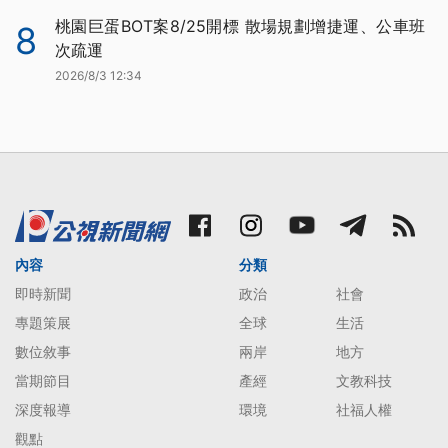
桃園巨蛋BOT案8/25開標 散場規劃增捷運、公車班
8
次疏運
2026/8/3 12:34
內容
分類
即時新聞
政治
社會
專題策展
全球
生活
數位敘事
兩岸
地方
當期節目
產經
文教科技
深度報導
環境
社福人權
觀點