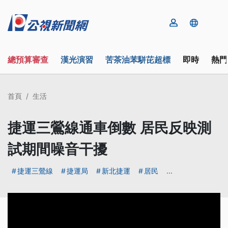
總預算審查
漢光演習
苦茶油苯駢芘超標
即時
熱門
首頁
生活
捷運三鶯線通車倒數 居民反映測
試期間噪音干擾
捷運三鶯線
捷運局
新北捷運
居民
...