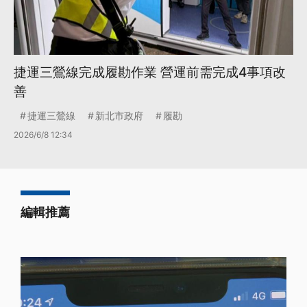
捷運三鶯線完成履勘作業 營運前需完成4事項改
善
捷運三鶯線
新北市政府
履勘
2026/6/8 12:34
編輯推薦