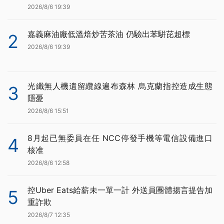
2026/8/6 19:39
嘉義麻油廠低溫焙炒苦茶油 仍驗出苯駢芘超標
2
2026/8/6 19:39
光纖無人機遺留纜線遍布森林 烏克蘭指控造成生態
3
隱憂
2026/8/6 15:51
8月起已無委員在任 NCC停發手機等電信設備進口
4
核准
2026/8/6 12:58
控Uber Eats給薪未一單一計 外送員團體揚言提告加
5
重詐欺
2026/8/7 12:35