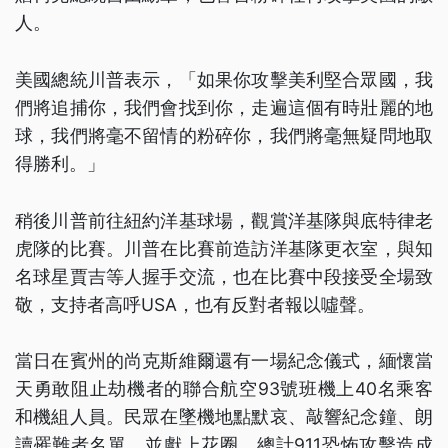
人。
美國總統川普表示，「如果你攻擊美利堅合眾國，我
們將追捕你，我們會找到你，走遍這個有時壯麗的地
球，我們將毫不留情的粉碎你，我們將毫無疑問地取
得勝利。」
稍後川普前往紐約洋基球場，觀賞洋基隊與底特律老
虎隊的比賽。川普在比賽前造訪洋基隊更衣室，與知
名球星賈吉等人握手交流，也在比賽中段接受全場致
敬，支持者高呼USA，也有反對者報以噓聲。
當日在賓州的尚克斯維爾還有一場紀念儀式，緬懷當
天勇敢阻止劫機者的聯合航空93號班機上40名乘客
和機組人員。民眾在墜機地點默哀、敲響紀念鐘、朗
讀罹難者名單，並獻上花圈。總計911恐怖攻擊造成