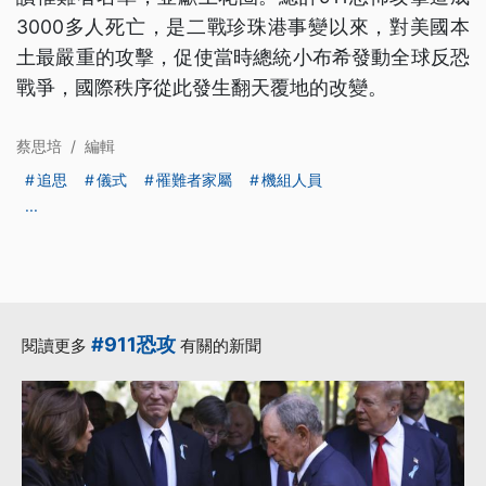
3000多人死亡，是二戰珍珠港事變以來，對美國本
土最嚴重的攻擊，促使當時總統小布希發動全球反恐
戰爭，國際秩序從此發生翻天覆地的改變。
蔡思培
/
編輯
追思
儀式
罹難者家屬
機組人員
...
#911恐攻
閱讀更多
有關的新聞