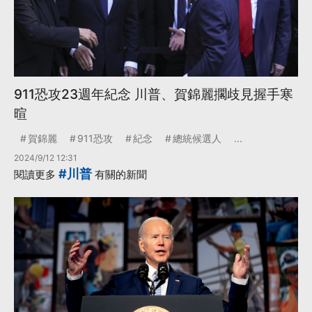
911恐攻23週年紀念 川普、賀錦麗擱歧見握手寒
暄
賀錦麗
911恐攻
紀念
總統候選人
...
2024/9/12 12:31
#川普
閱讀更多
有關的新聞