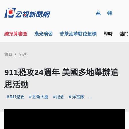
總預算審查
漢光演習
苦茶油苯駢芘超標
即時
熱門
首頁
全球
911恐攻24週年 美國多地舉辦追
思活動
911恐攻
五角大廈
紀念
洋基隊
...