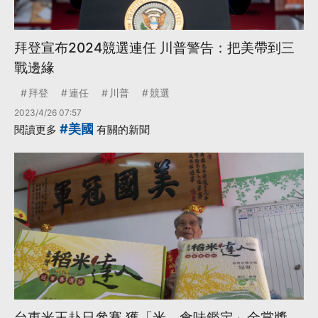
拜登宣布2024競選連任 川普警告：把美帶到三
戰邊緣
拜登
連任
川普
競選
2023/4/26 07:57
#美國
閱讀更多
有關的新聞
台東米王赴日參賽 獲「米．食味鑑定」金賞獎