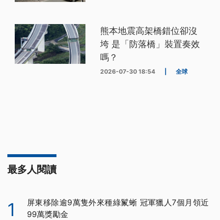
熊本地震高架橋錯位卻沒
垮 是「防落橋」裝置奏效
嗎？
2026-07-30 18:54
|
全球
最多人閱讀
屏東移除逾9萬隻外來種綠鬣蜥 冠軍獵人7個月領近
1
99萬獎勵金