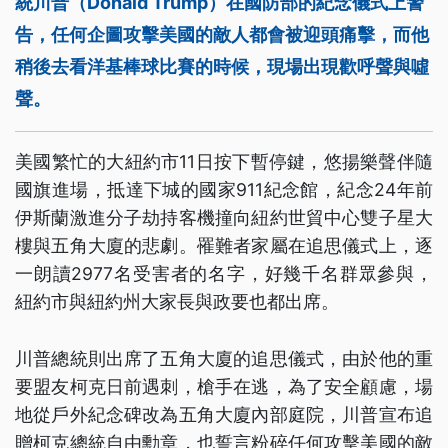
統川普（Donald Trump）在國防部的紀念儀式上警
告，任何企圖攻擊美國的敵人都會被迎頭痛擊，而他
稍後去看洋基棒球比賽的時候，現場出現歡呼聲與噓
聲。
美國繁忙的大紐約市11日按下暫停鍵，悠揚樂聲伴隨
國旗進場，抵達下城的國家911紀念館，紀念24年前
伊斯蘭激進分子劫持客機撞向紐約世貿中心雙子星大
樓與五角大廈的悲劇。罹難者家屬在追思儀式上，逐
一朗讀2977名受害者的名字，好幾千名群眾參與，
紐約市與紐約州大家長與政要也都出席。
川普總統則出席了五角大廈的追思儀式，由於他的重
要盟友柯克日前遇刺，槍手在逃，為了安全顧慮，場
地從戶外紀念碑改為五角大廈內部庭院，川普宣布追
贈柯克總統自由勳章，也誓言粉碎任何攻擊美國的敵