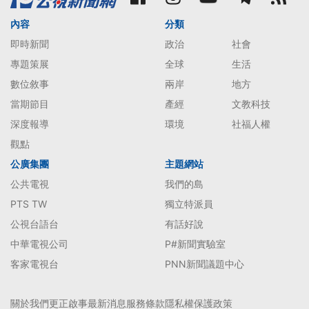
內容
分類
即時新聞
政治
社會
專題策展
全球
生活
數位敘事
兩岸
地方
當期節目
產經
文教科技
深度報導
環境
社福人權
觀點
公廣集團
主題網站
公共電視
我們的島
PTS TW
獨立特派員
公視台語台
有話好說
中華電視公司
P#新聞實驗室
客家電視台
PNN新聞議題中心
關於我們
更正啟事
最新消息
服務條款
隱私權保護政策