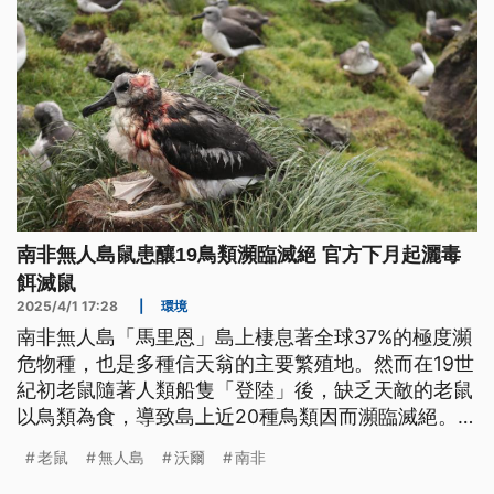
南非無人島鼠患釀19鳥類瀕臨滅絕 官方下月起灑毒
餌滅鼠
2025/4/1 17:28
|
環境
南非無人島「馬里恩」島上棲息著全球37%的極度瀕
危物種，也是多種信天翁的主要繁殖地。然而在19世
紀初老鼠隨著人類船隻「登陸」後，缺乏天敵的老鼠
以鳥類為食，導致島上近20種鳥類因而瀕臨滅絕。為
此南非政府決定，自下個月起在島上灑毒餌滅鼠，並
老鼠
無人島
沃爾
南非
預計在2028年冬季展開全面行動。滅鼠計畫團隊表