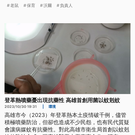
老鼠
保育
沃爾
負責人
登革熱噴藥憂出現抗藥性 高雄首創用菌以蚊剋蚊
2023/10/30 19:31
|
環境
高雄市今（2023）年登革熱本土疫情破千例，儘管
積極噴藥防治，但卻也造成不少民怨，也有民代質疑
會讓病媒蚊有抗藥性。對此高雄市衛生局首創以蚊剋