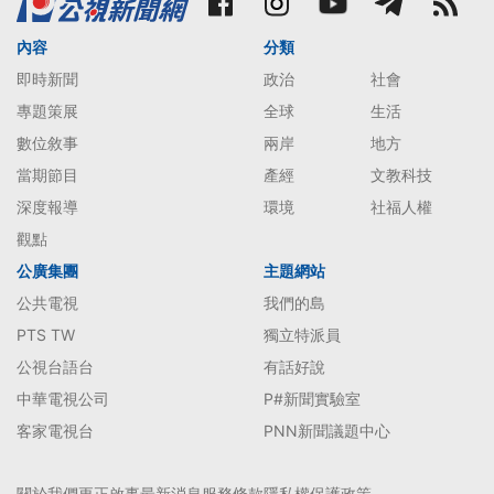
內容
分類
即時新聞
政治
社會
專題策展
全球
生活
數位敘事
兩岸
地方
當期節目
產經
文教科技
深度報導
環境
社福人權
觀點
公廣集團
主題網站
公共電視
我們的島
PTS TW
獨立特派員
公視台語台
有話好說
中華電視公司
P#新聞實驗室
客家電視台
PNN新聞議題中心
關於我們
更正啟事
最新消息
服務條款
隱私權保護政策