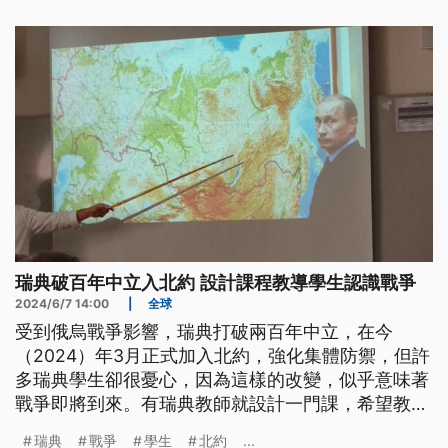
示，任由老鼠破壞島嶼生態並非道德中立，「這是彌
補人類錯誤的必要行動。」
瑞典破百年中立入北約 設計課程教導學生認識戰爭
2024/6/7 14:00
|
全球
受到俄烏戰爭影響，瑞典打破兩百年中立，在今
（2024）年3月正式加入北約，強化集體防禦，但許
多瑞典學生卻很憂心，因為這樣的改變，似乎意味著
戰爭即將到來。有瑞典教師就設計一門課，希望教導
學生充足知識，讓他們了解這個世界發生了什麼事
瑞典
戰爭
學生
北約
...