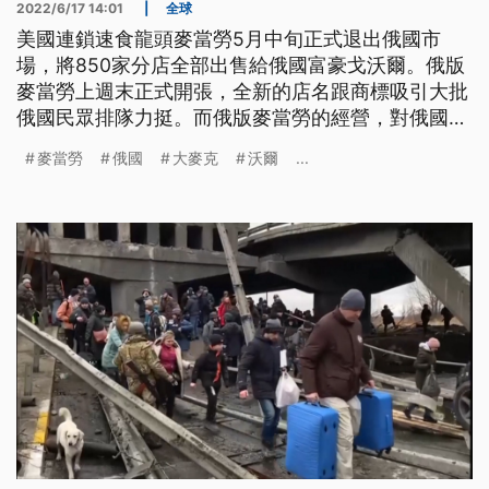
2022/6/17 14:01
|
全球
美國連鎖速食龍頭麥當勞5月中旬正式退出俄國市
場，將850家分店全部出售給俄國富豪戈沃爾。俄版
麥當勞上週末正式開張，全新的店名跟商標吸引大批
俄國民眾排隊力挺。而俄版麥當勞的經營，對俄國來
說，能否頂住西方經濟制裁的壓力，也是一大考驗。
麥當勞
俄國
大麥克
沃爾
...