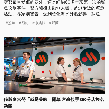
腿部嚴重受傷的意外，這是紐約60多年來第一次的鯊
魚攻擊事件。警方隨後出動無人機，監測附近的鯊魚
活動。專家則警告，受到暖化海水升溫影響，鯊魚有
逐漸向岸邊移動的跡象。
鯊魚
紐約
水族館
沃爾
...
俄版麥當勞「就是美味」開幕 富豪接手850分店換名
新開