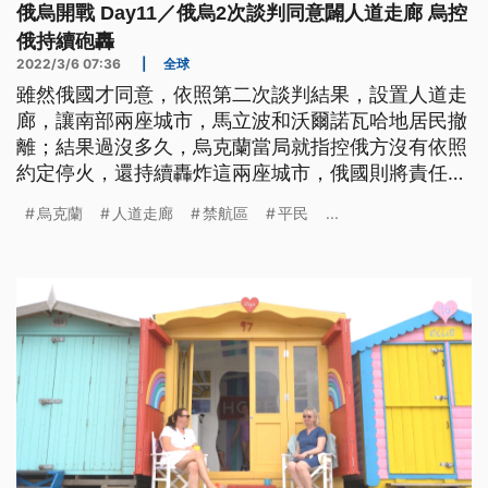
俄烏開戰 Day11／俄烏2次談判同意闢人道走廊 烏控
俄持續砲轟
2022/3/6 07:36
|
全球
雖然俄國才同意，依照第二次談判結果，設置人道走
廊，讓南部兩座城市，馬立波和沃爾諾瓦哈地居民撤
離；結果過沒多久，烏克蘭當局就指控俄方沒有依照
約定停火，還持續轟炸這兩座城市，俄國則將責任推
給烏克蘭民族主義者在阻止居民撤離。
烏克蘭
人道走廊
禁航區
平民
...