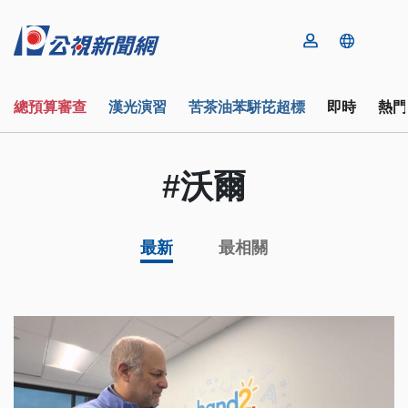
總預算審查
漢光演習
苦茶油苯駢芘超標
即時
熱門
#沃爾
最新
最相關