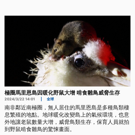
情。
極圈馬里恩島因暖化野鼠大增 啃食雛鳥威脅生存
2024/3/22 14:01
|
全球
南非鄰近南極圈，無人居住的馬里恩島是多種鳥類棲
息繁殖的地點。地球暖化改變島上的氣候環境，也意
外地讓老鼠數量大增，威脅鳥類生存，保育人員就拍
到野鼠啃食雛鳥的驚悚畫面。