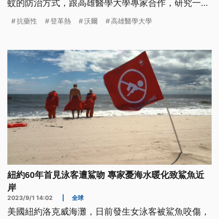
蚊的防治方式，跟高雄醫學大學專家合作，研究一種
新的防治計畫，利用一種叫做「沃爾巴克氏菌」的立
抗藥性
登革熱
沃爾
高雄醫學大學
克次菌體，讓病媒蚊感染後，藉此抑制登革熱病毒，
有效防堵疫情。但因還沒野放實驗，成果還要觀察。
紐約60年首見泳客遭鯊吻 專家憂海水暖化致鯊魚近
岸
2023/9/1 14:02
|
全球
美國紐約洛克威海灘，日前發生女泳客被鯊魚咬傷，