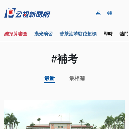
總預算審查
漢光演習
苦茶油苯駢芘超標
即時
熱門
#補考
最新
最相關