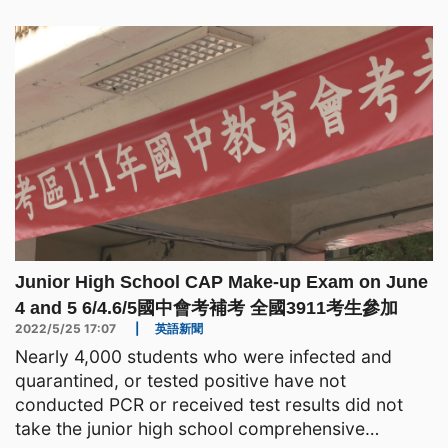
Junior High School CAP Make-up Exam on June
4 and 5 6/4.6/5國中會考補考 全國3911考生參加
2022/5/25 17:07
|
英語新聞
Nearly 4,000 students who were infected and
quarantined, or tested positive have not
conducted PCR or received test results did not
take the junior high school comprehensive