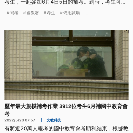
考生，一起參加6月4日5日的補考。到時，考生可就
未應試科目補考，已應試科目可自由選擇是否參加，
補考
國教署
考生
備用試場
...
成績擇優計算，只要達到入學門檻，將以外加名額錄
取。
歷年最大規模補考作業 3912位考生6月補國中教育會
考
2022/5/23 07:57
|
文教科技
有將近20萬人報考的國中教育會考順利結束，根據教