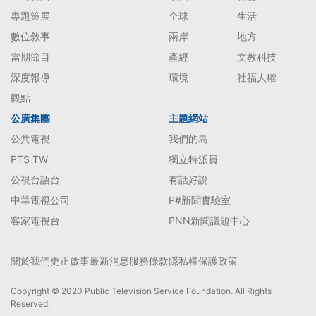
專題策展
全球
生活
數位敘事
兩岸
地方
當期節目
產經
文教科技
深度報導
環境
社福人權
觀點
公廣集團
主題網站
公共電視
我們的島
PTS TW
獨立特派員
公視台語台
有話好說
中華電視公司
P#新聞實驗室
客家電視台
PNN新聞議題中心
關於我們
更正啟事
最新消息
服務條款
隱私權保護政策
Copyright © 2020 Public Television Service Foundation. All Rights
Reserved.