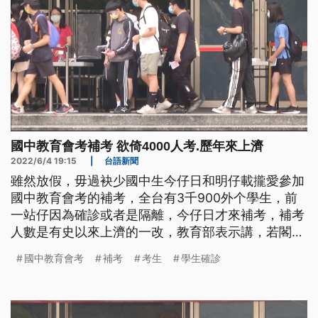
國中教育會考補考 欲倚4000人考.歷年來上濟
2022/6/4 19:15
|
台語新聞
雖然放假，毋過袂少國中生今仔日和明仔載攏愛參加
國中教育會考的補考，全台有3千900外个學生，前
一站仔因為確診或者是隔離，今仔日才來補考，補考
人數是有史以來上濟的一改，教育部表示講，若閣有
人趕袂赴補考，會當用專案方式入學。
國中教育會考
補考
考生
學生確診