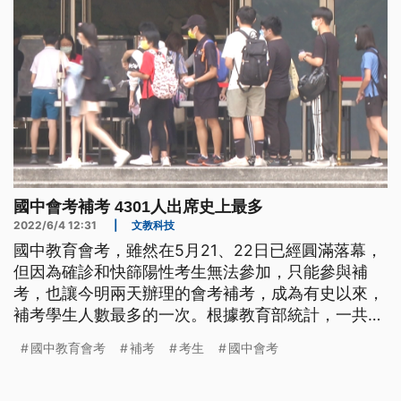
國中會考補考 4301人出席史上最多
2022/6/4 12:31
|
文教科技
國中教育會考，雖然在5月21、22日已經圓滿落幕，
但因為確診和快篩陽性考生無法參加，只能參與補
考，也讓今明兩天辦理的會考補考，成為有史以來，
補考學生人數最多的一次。根據教育部統計，一共有
4301名考生參與補考，各科大約有300多人缺考、到
國中教育會考
補考
考生
國中會考
考率都在90%以上，試務狀況良好。如果還有考生因
為確診還沒有解除隔離，連補考也無法參加的話，將
會以專案方入學方式、協助升學。