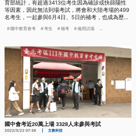
育部統計，有超過3413位考生因為確診或快篩陽性
等因素，因此無法到場考試，將會和大陸考場的499
名考生，一起參與6月4日、5日的補考，也成為歷年
以來最大規模的補考作業，預估在6月10日寄發成績
國中教育會考
考生
補考
備用試場
...
單、開放網路查詢。
國中會考近20萬上場 3328人未參與考試
2022/5/22 07:36
|
文教科技