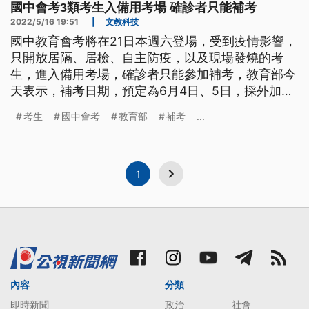
國中會考3類考生入備用考場 確診者只能補考
2022/5/16 19:51
|
文教科技
國中教育會考將在21日本週六登場，受到疫情影響，
只開放居隔、居檢、自主防疫，以及現場發燒的考
生，進入備用考場，確診者只能參加補考，教育部今
天表示，補考日期，預定為6月4日、5日，採外加名
額方式，不影響其他考生權益，並且也提醒考生，如
考生
國中會考
教育部
補考
...
果違規參加會考，將喪失補考資格。
1
內容
分類
即時新聞
政治
社會