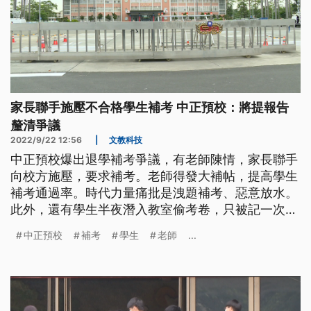
家長聯手施壓不合格學生補考 中正預校：將提報告
釐清爭議
2022/9/22 12:56
|
文教科技
中正預校爆出退學補考爭議，有老師陳情，家長聯手
向校方施壓，要求補考。老師得發大補帖，提高學生
補考通過率。時代力量痛批是洩題補考、惡意放水。
此外，還有學生半夜潛入教室偷考卷，只被記一次大
過，還能參與補考。對此，中正預校回應，將會提出
中正預校
補考
學生
老師
...
報告，釐清補考爭議。