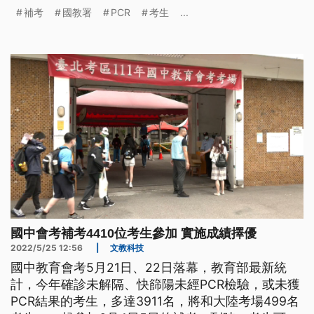
assessment program on May
補考
國教署
PCR
考生
...
國中會考補考4410位考生參加 實施成績擇優
2022/5/25 12:56
|
文教科技
國中教育會考5月21日、22日落幕，教育部最新統
計，今年確診未解隔、快篩陽未經PCR檢驗，或未獲
PCR結果的考生，多達3911名，將和大陸考場499名