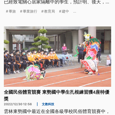
已經致電關心居家隔離中的學生，預計明、後天，陸
續解隔離。建中學生是在上週舉辦4天3夜畢業旅行，
畢旅
畢業旅行
教育局
建中
...
前往台南、高雄、墾丁等地遊玩。其中1班有14名學
生確診，總計25名學生、1名教師返家後確診。台北
市教育局也表示接獲建中的校安通報，提醒儘管校園
逐步解封，畢旅仍要有防
全國民俗體育競賽 東勢國中學生扎根練習獲4座特優
獎
2022/12/30 12:56
|
文教科技
雲林東勢國中最近在全國各級學校民俗體育競賽中，