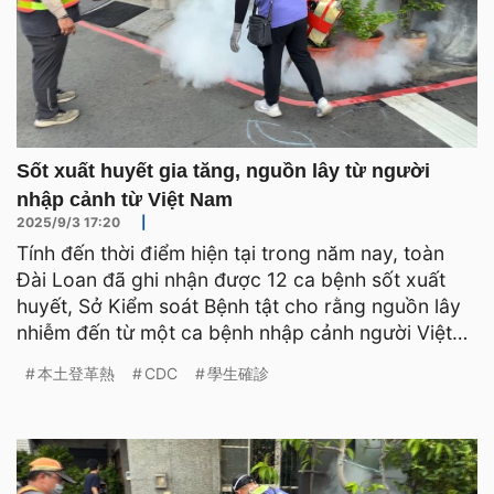
Sốt xuất huyết gia tăng, nguồn lây từ người
nhập cảnh từ Việt Nam
2025/9/3 17:20
|
Tính đến thời điểm hiện tại trong năm nay, toàn
Đài Loan đã ghi nhận được 12 ca bệnh sốt xuất
huyết, Sở Kiểm soát Bệnh tật cho rằng nguồn lây
nhiễm đến từ một ca bệnh nhập cảnh người Việt
Nam. Tại khu
本土登革熱
CDC
學生確診