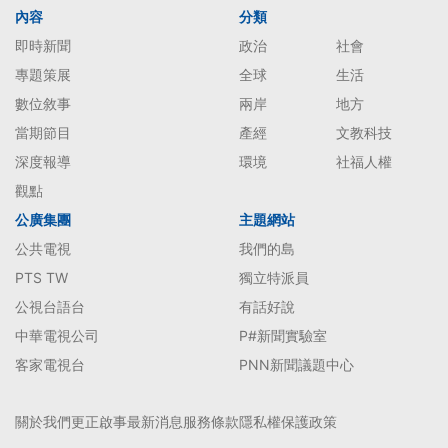
內容
分類
即時新聞
政治
社會
專題策展
全球
生活
數位敘事
兩岸
地方
當期節目
產經
文教科技
深度報導
環境
社福人權
觀點
公廣集團
主題網站
公共電視
我們的島
PTS TW
獨立特派員
公視台語台
有話好說
中華電視公司
P#新聞實驗室
客家電視台
PNN新聞議題中心
關於我們
更正啟事
最新消息
服務條款
隱私權保護政策