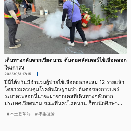
เดินทางกลับจากเวียดนาม ต้นตอคลัสเตอร์ไข้เลือดออก
ในเกาสง
2025/9/3 17:15
|
ปีนี้ไต้หวันมีจำนวนผู้ป่วยไข้เลือดออกสะสม 12 รายแล้ว
โดยกรมควบคุมโรคสันนิษฐานว่า ต้นตอของการแพร่
ระบาดระลอกนี้น่าจะมาจากเคสที่เดินทางกลับจาก
ประเทศเวียดนาม ขณะที่นครไถหนาน ก็พบนักศึกษา
อินโดนีเซียที่เพิ่
本土登革熱
學生確診