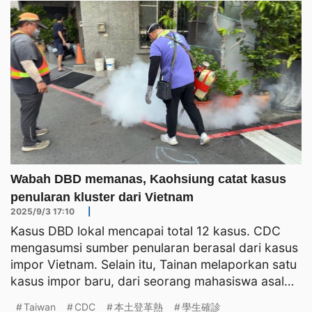
Wabah DBD memanas, Kaohsiung catat kasus
penularan kluster dari Vietnam
2025/9/3 17:10
|
Kasus DBD lokal mencapai total 12 kasus. CDC
mengasumsi sumber penularan berasal dari kasus
impor Vietnam. Selain itu, Tainan melaporkan satu
kasus impor baru, dari seorang mahasiswa asal
Indonesia ya
Taiwan
CDC
本土登革熱
學生確診