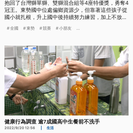
抱回了台灣獅單獅、雙獅混合組等4座特優獎，勇奪4
冠王。東勢國中位處偏鄉資源少，但靠著這些孩子從
國小就扎根，升上國中後持續努力練習，加上不放棄
的精神，終於讓這群偏鄉孩子拿到全國體育競賽的冠
全國
東勢
競賽
小朋友
...
軍。
健康行為調查 逾7成國高中生餐前不洗手
2022/9/20 12:56
|
生活