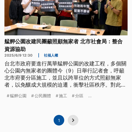
艋舺公園改建民團籲照顧無家者 北市社會局：整合
資源協助
2025/6/9 12:30
|
社福人權
台北市政府要進行萬華艋舺公園的改建工程，多個關
心公園內無家者的團體今（9）日舉行記者會，呼籲
北市府要分區施工，並且以跨單位的方式照顧無家
者，以免釀成大規模的迫遷，衝擊社區秩序。對此北
市工務局表示，考量施工安全下不選擇分區施工；社
艋舺公園
公民團體
施工
分區
...
會局則強調，市府會整合資源，從安置等方式多管齊
下協助無家者。
1