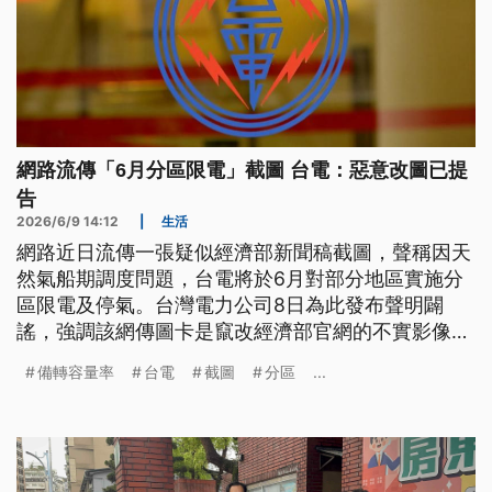
網路流傳「6月分區限電」截圖 台電：惡意改圖已提
告
2026/6/9 14:12
|
生活
網路近日流傳一張疑似經濟部新聞稿截圖，聲稱因天
然氣船期調度問題，台電將於6月對部分地區實施分
區限電及停氣。台灣電力公司8日為此發布聲明闢
謠，強調該網傳圖卡是竄改經濟部官網的不實影像，
且冒用台電名義散布假訊息，已向檢方提出告訴。
備轉容量率
台電
截圖
分區
...