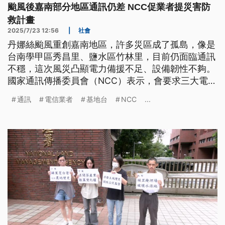
颱風後嘉南部分地區通訊仍差 NCC促業者提災害防
救計畫
2025/7/23 12:56
|
社會
丹娜絲颱風重創嘉南地區，許多災區成了孤島，像是
台南學甲區秀昌里、鹽水區竹林里，目前仍面臨通訊
不穩，這次風災凸顯電力備援不足、設備韌性不夠。
國家通訊傳播委員會（NCC）表示，會要求三大電信
業者提出災害防救計畫。業者表示，月底前會全面恢
通訊
電信業者
基地台
NCC
...
復災區的通訊品質，也提議共同建置高抗災的基地
台。