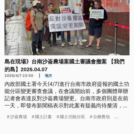
島在現場》台南沙崙農場案國土審議會撤案 【我們
的島】2026.04.07
2026/4/7 23:50
|
地方
內政部國土署今天(4/7)進行台南市政府提報的國土功
能分區變更審查會議，在會議開始前，多個團體舉辦
記者會表達反對沙崙農場變更。台南市政府則是在前
一天，即發布新聞稿表示對此案有疑義尚待釐清，加
上民間團體對沙崙農場生態環境保育的建議，將撤回
沙崙農場
國土計畫
國土功能分區
台糖農地
...
此案，因此在審查會議中正式提出，撤回沙崙農場國
土功能分區變更案。