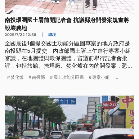
南投環團國土署前開記者會 抗議縣府開發案規畫將
毀壞農地
2025/7/22 12:56
|
環境
全國最後1個提交國土功能分區圖草案的地方政府是
南投縣在5月提交，內政部國土署上午進行專案小組
審議，在地團體與環保團體，審議前舉行記者會批
評，包括旅館、掩埋廠、焚化爐在內的開發案，恐接
連闖關、毀壞農地，南投縣政府回應，尊重他們的訴
焚化爐
南投縣
國土功能分區圖
專案小組
...
求。