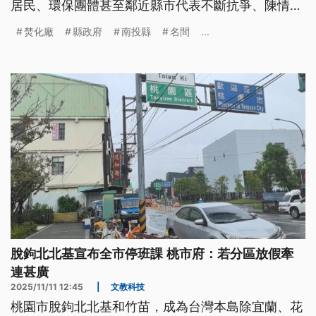
居民、環保團體甚至鄰近縣市代表不斷抗爭、陳情，
希望縣府能改變決策。在垃圾治理與農業安全之間，
焚化廠
縣政府
南投縣
名間
...
南投是否能找到一條轉型之路？
脫鉤北北基宣布全市停班課 桃市府：若分區放假牽
連甚廣
2025/11/11 12:45
|
文教科技
桃園市脫鉤北北基和竹苗，成為台灣本島除宜蘭、花