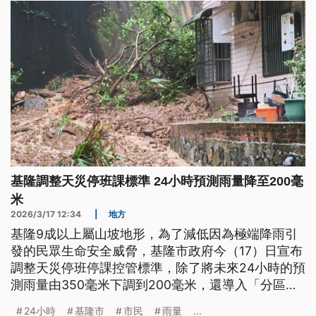
基隆調整天災停班課標準 24小時預測雨量降至200毫
米
2026/3/17 12:34
|
地方
基隆9成以上屬山坡地形，為了減低因為極端降雨引
發的民眾生命安全威脅，基隆市政府今（17）日宣布
調整天災停班停課控管標準，除了將未來24小時的預
測雨量由350毫米下調到200毫米，還導入「分區判
定、分層啟動」的風險管理機制，提前部署並分區進
24小時
基隆市
市民
雨量
...