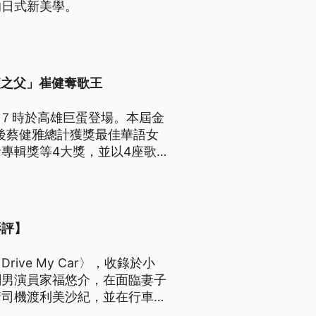
的日式新美學。
滾之父」崔健奪歌王
晚７時於高雄巨蛋登場。本屆金
最後蔡健雅總計獲獎最佳華語女
專輯獎等4大獎，並以4座歌
影評】
ve My Car〉，收錄於小
劇男演員家福悠介，在面臨妻子
請司機渡利美沙紀，並在行車間