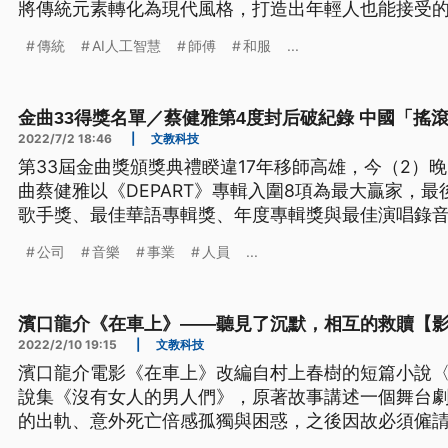
將傳統元素轉化為現代風格，打造出年輕人也能接受
傳統
AI人工智慧
師傅
和服
...
金曲33得獎名單／蔡健雅第4度封后破紀錄 中國「搖
2022/7/2 18:46
|
文教科技
第33屆金曲獎頒獎典禮睽違17年移師高雄，今（2）
曲蔡健雅以《DEPART》專輯入圍8項為最大贏家，
歌手獎、最佳華語專輯獎、年度專輯獎與最佳演唱錄音
后打破金曲歌后紀錄。
公司
音樂
事業
人員
...
濱口龍介《在車上》——聽見了沉默，相互的救贖【
2022/2/10 19:15
|
文教科技
濱口龍介電影《在車上》改編自村上春樹的短篇小說〈Dri
說集《沒有女人的男人們》，原著故事講述一個舞台
的出軌、意外死亡倍感孤獨與困惑，之後因故必須僱
與司機談話過程中緩解自己的心結。