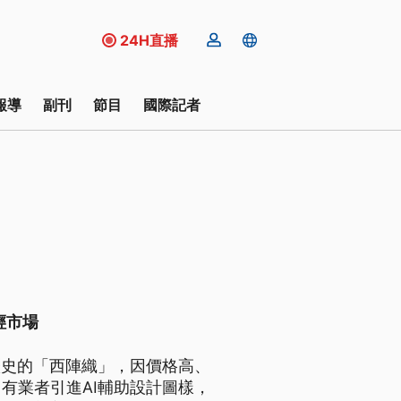
24H直播
報導
副刊
節目
國際記者
輕市場
歷史的「西陣織」，因價格高、
有業者引進AI輔助設計圖樣，