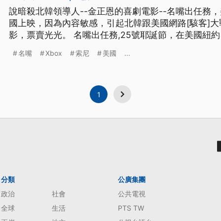
說暗殺北韓領導人--金正恩的喜劇電影--名嘴出任務
國上映，因為內容敏感，引起北韓跟美國網路[駭客]
影，票賣光光。 名嘴出任務,25號耶誕節，在美國紐約，洛杉磯以及華府等大城市的
獨立戲院上映，許多戲院首日當天，該片所有場次的門票都銷售一
名嘴
Xbox
索尼
美國
...
== 我很喜歡這部片，我絕對能想像為何大家都認為
道，這
1
分類
公廣集團
政治
社會
公共電視
全球
生活
PTS TW