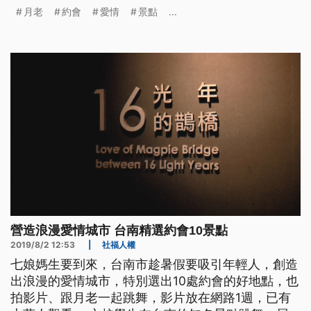
起去網路1禮拜，就已經有規萬人點入去看。另外，
月老
約會
愛情
景點
...
市政府嘛加強宣傳臺南市內面，拜月下老人的大廟，
就是欲招蹛佇外縣市的雙雙對對的情人，做伙去過一
个浪漫的好節日。 六校學生在台南的知名景點跳
舞，展現青春活力，同時身邊也出
營造浪漫愛情城市 台南精選約會10景點
2019/8/2 12:53
|
社福人權
七娘媽生要到來，台南市趁暑假要吸引年輕人，創造
出浪漫的愛情城市，特別選出10處約會的好地點，也
拍影片、跟月老一起跳舞，影片放在網路1週，已有