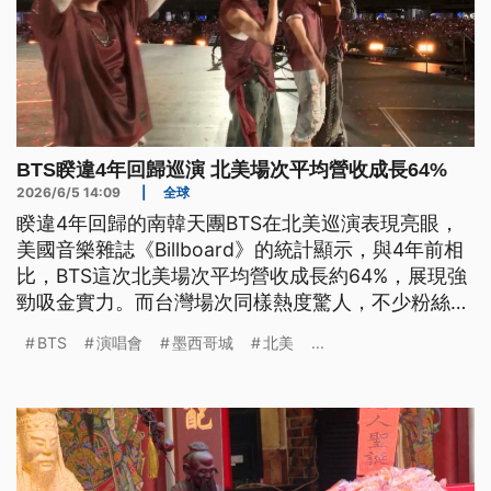
BTS睽違4年回歸巡演 北美場次平均營收成長64%
2026/6/5 14:09
|
全球
睽違4年回歸的南韓天團BTS在北美巡演表現亮眼，
美國音樂雜誌《Billboard》的統計顯示，與4年前相
比，BTS這次北美場次平均營收成長約64%，展現強
勁吸金實力。而台灣場次同樣熱度驚人，不少粉絲為
了搶票成功，還特地前往台北龍山寺拜月老，形成特
BTS
演唱會
墨西哥城
北美
...
殊的景象。