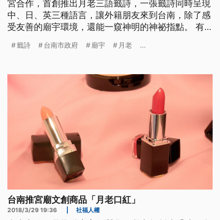
宮合作，首創推出月老三語籤詩，一張籤詩同時呈現
中、日、英三種語言，讓外籍朋友來到台南，除了感
受友善的廟宇環境，還能一窺神明的神祕指點。 有
別於過去外國人來到台灣廟宇裡求籤，只能做做樣子
籤詩
台南市政府
廟宇
月老
...
看表面，現在抽到籤詩，真的能夠說到他們的心坎
裡。 菲律賓外籍生 Leosala說：「對於這個籤詩我覺
得開心，也覺得滿意，我現在是大學生快要畢業了，
籤詩有說到我必須要靜候
台南推宮廟文創商品「月老口紅」
2018/3/29 19:36
|
社福人權