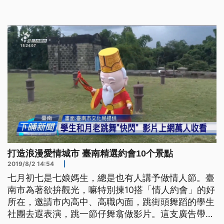
金馬獎終身成就獎得主為攝影師林贊庭與導演蔡揚
名。
打造浪漫愛情城市 臺南精選約會10个景點
2019/8/2 14:54
|
七月初七是七娘媽生，總是也有人講予做情人節。臺
南市為著欲拚觀光，嘛特別揀10搭「情人約會」的好
所在，邀請市內高中、高職內面，跳街頭舞蹈的學生
社團去遐表演，跳一節仔舞翕做影片。這支廣告帶囥