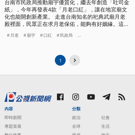
台南市民政局推動廟宇優質化，繼去年創造「吐司金
紙」，今年再發表4款「月老口紅」，讓在地宮廟文
化也能開創新產業。 走進台南知名的祀典武廟月老
殿裡面，民眾正在求月老保佑，能夠有好姻緣。這是
一般民眾對月老廟的印象，但從下週開始，台南知名
月老
廟宇
口紅
民政局
...
的4間月老廟，包含祀典武廟、大天后宮等廟宇，將
會推出結合廟宇意象的「月老口紅」，要用嶄新的文
創商品，顛覆民眾對於月老廟的印象。 台南市民政
局有感於減香、減鞭炮等政策間接影
1
內容
分類
即時新聞
政治
社會
專題策展
全球
生活
數位敘事
兩岸
地方