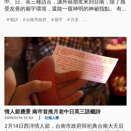
中、日、英三種語言，讓外籍朋友來到台南，除了感
受友善的廟宇環境，還能一窺神明的神祕指點。 有
別於過去外國人來到台灣廟宇裡求籤，只能做做樣子
籤詩
台南市政府
廟宇
月老
...
看表面，現在抽到籤詩，真的能夠說到他們的心坎
裡。 菲律賓外籍生 Leosala說：「對於這個籤詩我覺
得開心，也覺得滿意，我現在是大學生快要畢業了，
籤詩有說到我必須要靜候
情人節應景 南巿首推月老中日英三語籤詩
2019/2/14 12:52
|
社福人權
2月14日西洋情人節，台南市政府與祀典台南大天后