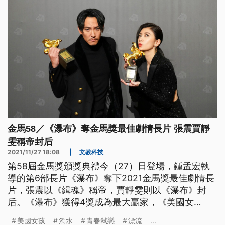
金馬58／《瀑布》奪金馬獎最佳劇情長片 張震賈靜
雯稱帝封后
2021/11/27 18:08
|
文教科技
第58屆金馬獎頒獎典禮今（27）日登場，鍾孟宏執
導的第6部長片《瀑布》奪下2021金馬獎最佳劇情長
片，張震以《緝魂》稱帝，賈靜雯則以《瀑布》封
后。《瀑布》獲得4獎成為最大贏家，《美國女
孩》、《月老》、《緝魂》各獲3獎緊追在後。本屆
美國女孩
濁水
青春弒戀
漂流
...