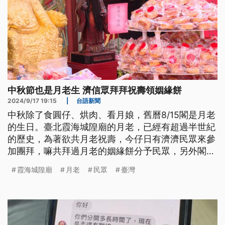
中秋節也是月老生 濟信眾拜拜祝壽領姻緣餅
2024/9/17 19:15
|
台語新聞
中秋除了食圓仔、烘肉、看月娘，舊曆8/15閣是月老
的生日。臺北霞海城隍廟的月老，已經有超過半世紀
的歷史，為著欲共月老祝壽，今仔日有濟濟民眾來參
加團拜，嘛共拜過月老的姻緣餅分予民眾，另外閣有
日本沖繩的藝陣佮大稻埕的北管軒社、鼓亭來獻藝。
霞海城隍廟
月老
民眾
臺灣
（此則新聞標題、導言、內文皆為臺語文。）