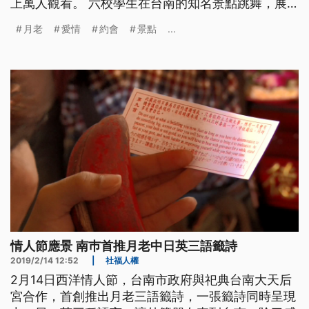
上萬人觀看。 六校學生在台南的知名景點跳舞，展
現青春活力，同時身邊也出現台南知名的月老，原來
月老
愛情
約會
景點
...
是配合台南舉辦的七夕愛情嘉年華，拍攝宣傳影片，
影片一堆出已經有上萬人點閱。 台南市文化局人員
林士民說：「其實也結合6所的高中院校來去搭配，
最主要希望透過年輕人街舞這樣的
情人節應景 南巿首推月老中日英三語籤詩
2019/2/14 12:52
|
社福人權
2月14日西洋情人節，台南市政府與祀典台南大天后
宮合作，首創推出月老三語籤詩，一張籤詩同時呈現