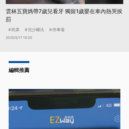
雲林五寶媽帶7歲兒看牙 獨留1歲嬰在車內熱哭挨
罰
民眾
兒少權法
停車場
2025/5/17 19:30
編輯推薦