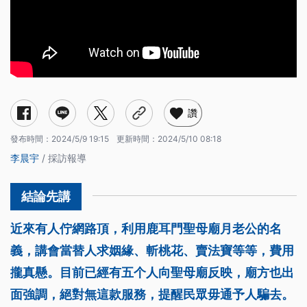
讚
發布時間：
2024/5/9 19:15
更新時間：
2024/5/10 08:18
李晨宇
/ 採訪報導
近來有人佇網路頂，利用鹿耳門聖母廟月老公的名
義，講會當替人求姻緣、斬桃花、賣法寶等等，費用
攏真懸。目前已經有五个人向聖母廟反映，廟方也出
面強調，絕對無這款服務，提醒民眾毋通予人騙去。