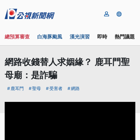
總預算審查
白海豚颱風
漢光演習
即時
熱門議題
網路收錢替人求姻緣？ 鹿耳門聖
母廟：是詐騙
鹿耳門
聖母
受害者
網路