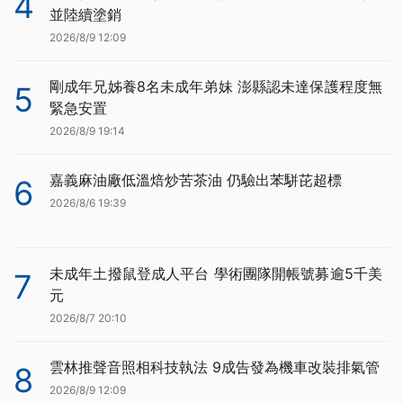
4
並陸續塗銷
2026/8/9 12:09
剛成年兄姊養8名未成年弟妹 澎縣認未達保護程度無
5
緊急安置
2026/8/9 19:14
嘉義麻油廠低溫焙炒苦茶油 仍驗出苯駢芘超標
6
2026/8/6 19:39
未成年土撥鼠登成人平台 學術團隊開帳號募逾5千美
7
元
2026/8/7 20:10
雲林推聲音照相科技執法 9成告發為機車改裝排氣管
8
2026/8/9 12:09