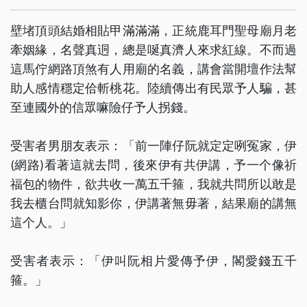
壁堵頂頭結婚相貼甲滿滿滿，正統鹿耳門聖母廟月老
牽姻緣，名聲真迵，總是唌真濟人來求紅線。不而過
這馬佇網路頂煞有人用廟的名義，講會當開壇作法幫
助人感情穩定佮斬桃花。陸續傳出有民眾予人騙，甚
至連國外的信眾嘛險仔予人拐錢。
受害者男朋友表示：「前一陣仔阮就定定咧冤家，伊
(網路)看著這就去問，後來伊有共伊講，予一个像祈
福包的物件，欲共收一萬五千箍，我就共問所以敢是
我去櫃台問就知影你，伊講著無毋著，結果廟的講無
這个人。」
受害者表示：「伊叫阮相片愛傳予伊，閣愛錢五千
箍。」