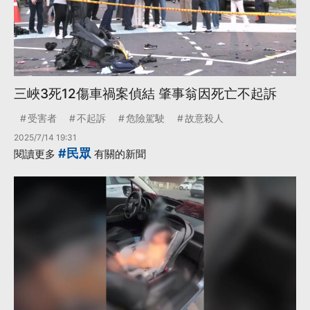
三峽3死12傷車禍案偵結 肇事翁因死亡不起訴
受害者
不起訴
危險駕駛
故意殺人
2025/7/14 19:31
#民眾
閱讀更多
有關的新聞