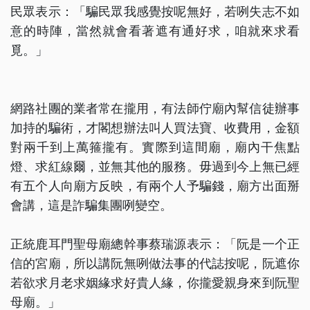
民眾表示：「騙民眾我感覺按呢無好，若咧失志不如
意的時陣，當然就會看著遮有通好求，咱就來求看
覓。」
網路社團的業者常在攏用，有法師佇廟內幫信徒辦事
加持的騙術，才閣想辦法叫人買法寶、收費用，金額
對兩千到上萬箍攏有。實際到這間廟，廟內干焦點
燈、求紅線爾，並無其他的服務。毋過到今上無已經
有五个人向廟方反映，有兩个人予騙錢，廟方出面掰
會講，這是詐騙集團咧變空。
正統鹿耳門聖母廟總幹事蔡瑞源表示：「阮是一个正
信的宮廟，所以講阮無咧做法事的代誌按呢，阮遮你
若欲求月老求姻緣求好貴人緣，你攏愛親身來到阮聖
母廟。」