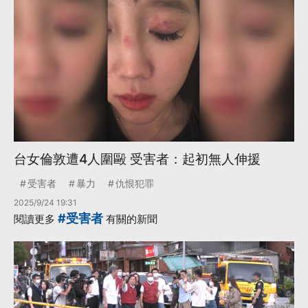
台女倫敦遭4人圍毆 受害者：起初無人伸援
受害者
暴力
仇恨犯罪
2025/9/24 19:31
#受害者
閱讀更多
有關的新聞