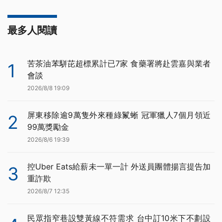
最多人閱讀
苦茶油苯駢芘超標累計已7家 食藥署將赴雲嘉與業者
1
會談
2026/8/8 19:09
屏東移除逾9萬隻外來種綠鬣蜥 冠軍獵人7個月領近
2
99萬獎勵金
2026/8/6 19:39
控Uber Eats給薪未一單一計 外送員團體揚言提告加
3
重詐欺
2026/8/7 12:35
民眾指窄巷設雙黃線不符需求 台中訂10米下不劃設