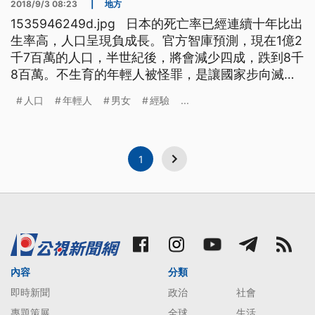
2018/9/3 08:23
|
地方
1535946249d.jpg 日本的死亡率已經連續十年比出
生率高，人口呈現負成長。官方智庫預測，現在1億2
千7百萬的人口，半世紀後，將會減少四成，跌到8千
8百萬。不生育的年輕人被怪罪，是讓國家步向滅亡
的世代；但社會學者指出，勞動條件不佳，才是主要
人口
年輕人
男女
經驗
...
問題。 歌舞伎町有東京最著名的花街柳巷，不過以
性文化聞名全球的日本，年輕人卻越來越不做愛，甚
至連手機都被怪罪是原因之一。 民調顯示，日本1
1
內容
分類
即時新聞
政治
社會
專題策展
全球
生活