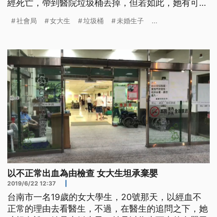
經死亡，帶到醫院垃圾桶丟掉，但若如此，她有可能
會牽涉到「加重遺棄罪」。 20日晚上，一名19歲女
社會局
女大生
垃圾桶
未婚生子
...
大學生到台南市立醫院，說她有不正常的大量經血，
但醫生做檢查，發現出血與懷孕有關。 台南市立醫
院急診部主任蘇世揚說明，「學生她竟然是懷孕了，
那我們又做了超音波，當下是
以不正常出血為由檢查 女大生坦承棄嬰
2019/6/22 12:37
|
台南市一名19歲的女大學生，20號那天，以經血不
正常的理由去看醫生，不過，在醫生的追問之下，她