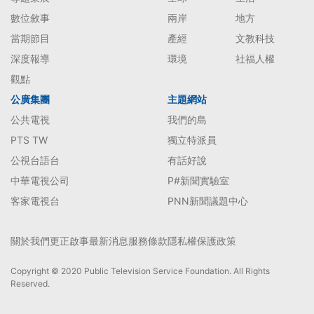
數位敘事
兩岸
地方
當期節目
產經
文教科技
深度報導
環境
社福人權
觀點
公廣集團
主題網站
公共電視
我們的島
PTS TW
獨立特派員
公視台語台
有話好說
中華電視公司
P#新聞實驗室
客家電視台
PNN新聞議題中心
關於我們
更正啟事
最新消息
服務條款
隱私權保護政策
Copyright © 2020 Public Television Service Foundation. All Rights
Reserved.