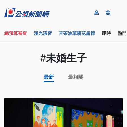
總預算審查
漢光演習
苦茶油苯駢芘超標
即時
熱門
#未婚生子
最新
最相關