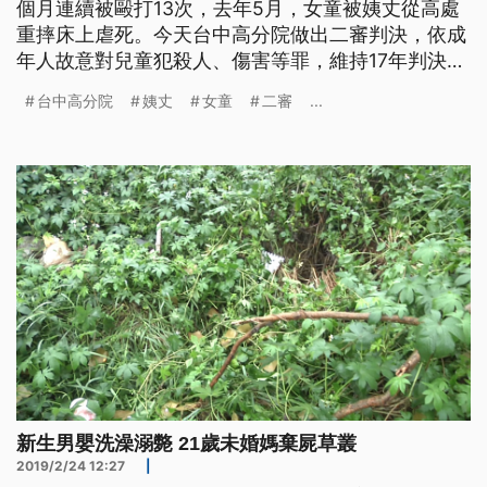
個月連續被毆打13次，去年5月，女童被姨丈從高處
重摔床上虐死。今天台中高分院做出二審判決，依成
年人故意對兒童犯殺人、傷害等罪，維持17年判決。
五歲林姓女童，頭蓋骨破裂、顱內出血，身上有多處
台中高分院
姨丈
女童
二審
...
瘀青和新舊傷痕，搶救後還是宣告不治。彰基發言人
周志中表示，「前胸後背四肢，全部都新傷跟舊傷，
瘀青血腫還有一些破皮傷，但是看起來非常的可
憐。」 檢警介入調查後，證
新生男嬰洗澡溺斃 21歲未婚媽棄屍草叢
2019/2/24 12:27
|