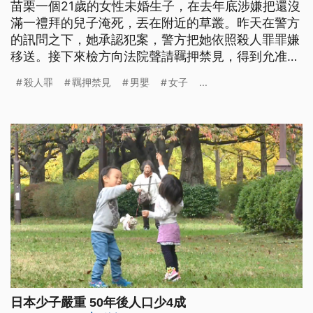
苗栗一個21歲的女性未婚生子，在去年底涉嫌把還沒
滿一禮拜的兒子淹死，丟在附近的草叢。昨天在警方
的訊問之下，她承認犯案，警方把她依照殺人罪罪嫌
移送。接下來檢方向法院聲請羈押禁見，得到允准。
警方在苗栗市這一處草叢裡找到一個塑膠袋，裡面包
殺人罪
羈押禁見
男嬰
女子
...
裹的是一名才出生沒幾天的男嬰遺體，他在去年12月
死亡後，被母親以毛毯和塑膠袋包裹，直接棄置在這
裡，週六被警方發現時，已經幾乎全身腐爛。 當地
里長說，「她都不承認啊，她
日本少子嚴重 50年後人口少4成