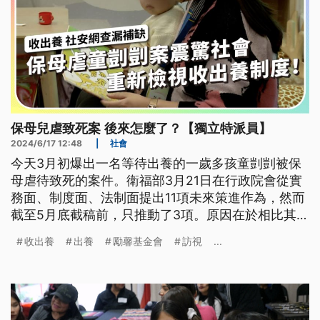
保母兒虐致死案 後來怎麼了？【獨立特派員】
2024/6/17 12:48
|
社會
今天3月初爆出一名等待出養的一歲多孩童剴剴被保
母虐待致死的案件。衛福部3月21日在行政院會從實
務面、制度面、法制面提出11項未來策進作為，然而
截至5月底截稿前，只推動了3項。原因在於相比其他
兒虐案，剴剴案相當複雜，其中涉及收出養制度、兒
收出養
出養
勵馨基金會
訪視
...
少家外安置制度、保母訪視制度，涉及的單位包括台
北市與新北市社政機關與收出養媒合機構兒福聯盟。
部分涉及修法，難以一步到位。