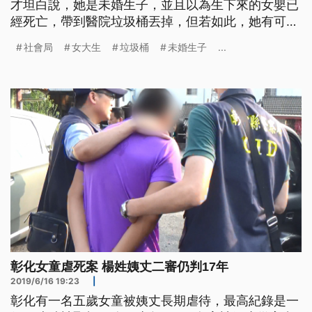
才坦白說，她是未婚生子，並且以為生下來的女嬰已
經死亡，帶到醫院垃圾桶丟掉，但若如此，她有可能
會牽涉到「加重遺棄罪」。 20日晚上，一名19歲女
社會局
女大生
垃圾桶
未婚生子
...
大學生到台南市立醫院，說她有不正常的大量經血，
但醫生做檢查，發現出血與懷孕有關。 台南市立醫
院急診部主任蘇世揚說明，「學生她竟然是懷孕了，
那我們又做了超音波，當下是
彰化女童虐死案 楊姓姨丈二審仍判17年
2019/6/16 19:23
|
彰化有一名五歲女童被姨丈長期虐待，最高紀錄是一