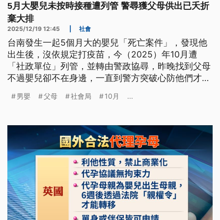
5月大嬰兒未按時接種遭列管 警尋獲父母供出已夭折
棄大排
2025/12/19 12:45
|
社會
台南發生一起5個月大的嬰兒「死亡案件」，發現他
出生後，沒依規定打疫苗，今（2025）年10月遭
「社政單位」列管，並轉由警政協尋，昨晚找到父母
不過嬰兒卻不在身邊，一直到警方突破心防他們才供
出男嬰已經死亡，目前由檢警釐清確切死因。
男嬰
父母
社會局
10月
...