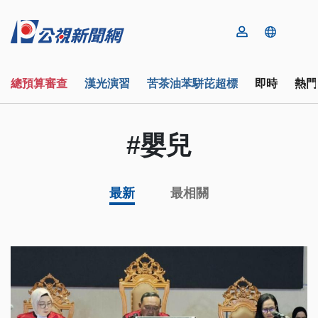
總預算審查
漢光演習
苦茶油苯駢芘超標
即時
熱門
#嬰兒
最新
最相關