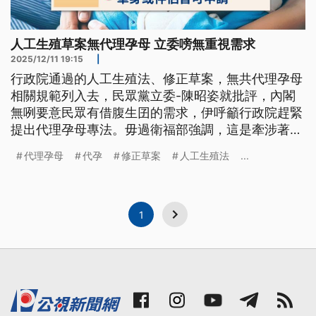
人工生殖草案無代理孕母 立委嗙無重視需求
2025/12/11 19:15
|
行政院通過的人工生殖法、修正草案，無共代理孕母
相關規範列入去，民眾黨立委-陳昭姿就批評，內閣
無咧要意民眾有借腹生囝的需求，伊呼籲行政院趕緊
提出代理孕母專法。毋過衛福部強調，這是牽涉著第
三个人的健康權，著愛分開處理，而且社會也愛有共
代理孕母
代孕
修正草案
人工生殖法
...
識。（新聞標題、導言為台語文）
1