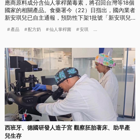
應商原料成分含仙人掌桿菌毒素，將召回台灣等18個
國家的相關產品。食藥署今（22）日指出，國內業者
新安琪兒已自主通報，預防性下架1批號「新安琪兒
安哺嬰兒奶粉—酸化新配方」產品。
產品
配方奶
仙人掌桿菌
安琪
...
西班牙、德國研發人造子宮 觀察胚胎著床、助早產
兒生存