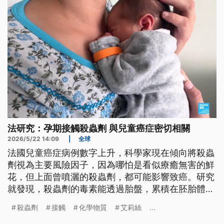
法研究：孕期接觸殺蟲劑 與兒童癌症密切相關
2026/5/22 14:09
|
全球
法國兒童癌症病例數字上升，科學家現在傾向將殺蟲
劑視為主要風險因子，因為哪怕是看似療癒無害的鮮
花，但上面曾噴灑的殺蟲劑，都可能影響致癌。研究
就發現，殺蟲劑的毒素能透過胎盤，累積在胚胎體
內，造成先天缺陷、神經發育障礙、智能不足與日後
殺蟲劑
接觸
化學物質
艾莉絲
...
的癌症等問題。然而法國仍是歐洲殺蟲藥使用最多的