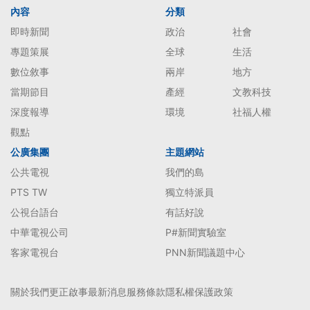
內容
分類
即時新聞
政治
社會
專題策展
全球
生活
數位敘事
兩岸
地方
當期節目
產經
文教科技
深度報導
環境
社福人權
觀點
公廣集團
主題網站
公共電視
我們的島
PTS TW
獨立特派員
公視台語台
有話好說
中華電視公司
P#新聞實驗室
客家電視台
PNN新聞議題中心
關於我們
更正啟事
最新消息
服務條款
隱私權保護政策