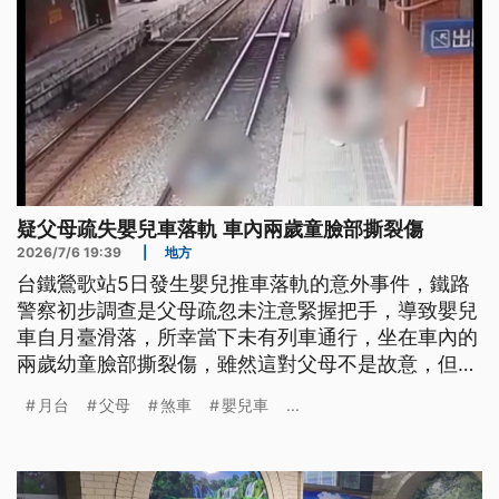
但是新加坡的養父母則是憤怒又難過，那些已經收養
或中斷收養的無辜孩子何去何從，成了棘手的難題。
疑父母疏失嬰兒車落軌 車內兩歲童臉部撕裂傷
2026/7/6 19:39
|
地方
台鐵鶯歌站5日發生嬰兒推車落軌的意外事件，鐵路
警察初步調查是父母疏忽未注意緊握把手，導致嬰兒
車自月臺滑落，所幸當下未有列車通行，坐在車內的
兩歲幼童臉部撕裂傷，雖然這對父母不是故意，但依
《鐵路法》規範，在軌道堆積或放置物品，將面臨1
月台
父母
煞車
嬰兒車
...
萬元以上到100萬元罰鍰。