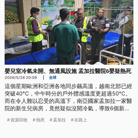
嬰兒室冷氣未開、無通風設施 孟加拉醫院6嬰疑熱死
2026/5/28 20:09
|
全球
這個星期歐洲和亞洲各地同步飆高溫，越南北部已經
突破40°C，中午時分的戶外體感溫度更超過50°C。
而在令人難以忍受的高溫下，南亞國家孟加拉一家醫
院的新生兒病房，竟然疑似沒開冷氣，導致6個新生
嬰兒不幸喪命。
資源回收
熱死
孟加拉
在路上