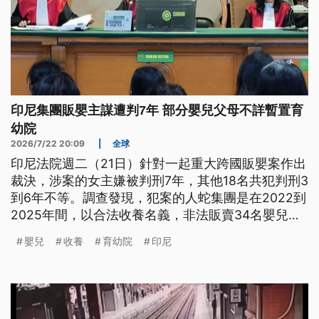
印尼集團販嬰主謀遭判7年 部分嬰兒父母不詳暫置育
幼院
2026/7/22 20:09
|
全球
印尼法院週二（21日）針對一起重大跨國販嬰案作出
裁決，涉案的女主嫌被判刑7年，其他18名共犯判刑3
到6年不等。調查發現，犯案的人蛇集團是在2022到
2025年間，以合法收養名義，非法販賣34名嬰兒，
其中12人被賣到新加坡。整個過程是先透過社群媒體
嬰兒
收養
育幼院
印尼
的「收養社團」，鎖定無力撫養孩子的弱勢族群，以
每名嬰兒給予台幣1.9萬到3.7萬的低價補助，進行收
養，再冒充父母製造虛假出生文件，高價賣往海外。
全案在西爪哇一名父親因為沒有收到款項，向警方報
案綁架後曝光，目前已有8名嬰兒暫時送往孤兒院，