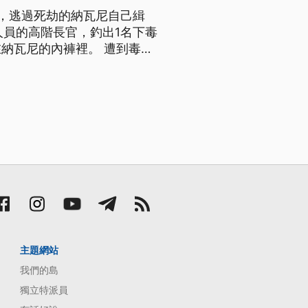
，逃過死劫的納瓦尼自己緝
人員的高階長官，釣出1名下毒
納瓦尼的內褲裡。 遭到毒害
在媒體協助拍攝的情況下，偽裝
一名特務庫瑞亞哲夫，以要寫報
主題網站
我們的島
獨立特派員