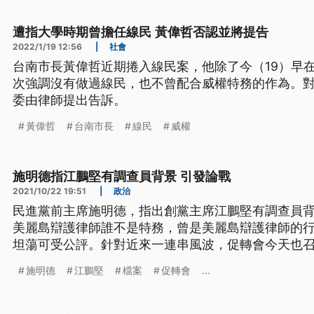
遭指大學時期曾擔任線民 黃偉哲否認並將提告
2022/1/19 12:56
|
社會
台南市長黃偉哲近期捲入線民案，他除了今（19）早
次強調沒有做過線民，也不曾配合威權特務的作為。
委由律師提出告訴。
黃偉哲
台南市長
線民
威權
施明德指江鵬堅有調查員背景 引發論戰
2021/10/22 19:51
|
政治
民進黨前主席施明德，指出創黨主席江鵬堅有調查員
美麗島辯護律師誰不是特務，曾是美麗島辯護律師的
坦蕩可受公評。針對近來一連串風波，促轉會今天也
歷史，論斷是否有罪，接下來會修法，進行加害者責
施明德
江鵬堅
檔案
促轉會
...