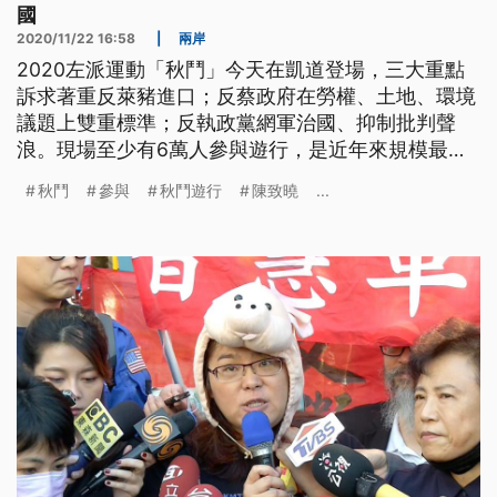
國
2020/11/22 16:58
|
兩岸
2020左派運動「秋鬥」今天在凱道登場，三大重點
訴求著重反萊豬進口；反蔡政府在勞權、土地、環境
議題上雙重標準；反執政黨網軍治國、抑制批判聲
浪。現場至少有6萬人參與遊行，是近年來規模最大
的秋鬥活動。 秋鬥總召黃德北表示，秋鬥的2020年
秋鬥
參與
秋鬥遊行
陳致曉
...
度代表字是「毒」，指2020新冠疫情衝擊下，台灣
團結防疫護健康，蔡政府卻宣布「毒豬」進口；另外
他也指出，爐渣、空汙、廢棄物問題蔓延中南部，毒
害台灣環境。 消費者文教基