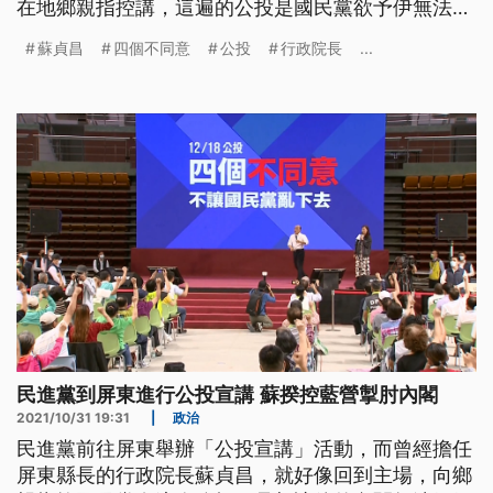
在地鄉親指控講，這遍的公投是國民黨欲予伊無法度
好好仔為國家做代誌。副總統賴清德表示，公投關係
蘇貞昌
四個不同意
公投
行政院長
...
著台灣未來的發展。
民進黨到屏東進行公投宣講 蘇揆控藍營掣肘內閣
2021/10/31 19:31
|
政治
民進黨前往屏東舉辦「公投宣講」活動，而曾經擔任
屏東縣長的行政院長蘇貞昌，就好像回到主場，向鄉