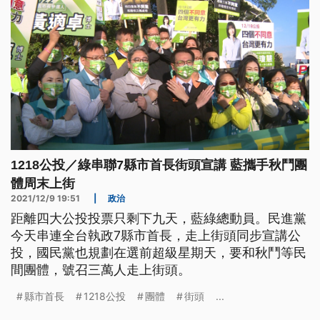
1218公投／綠串聯7縣市首長街頭宣講 藍攜手秋鬥團
體周末上街
2021/12/9 19:51
|
政治
距離四大公投投票只剩下九天，藍綠總動員。民進黨
今天串連全台執政7縣市首長，走上街頭同步宣講公
投，國民黨也規劃在選前超級星期天，要和秋鬥等民
間團體，號召三萬人走上街頭。
縣市首長
1218公投
團體
街頭
...