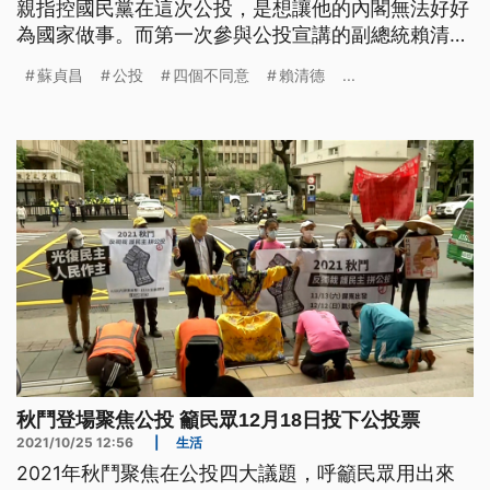
親指控國民黨在這次公投，是想讓他的內閣無法好好
為國家做事。而第一次參與公投宣講的副總統賴清德
也表示，總統蔡英文已經是第二任，而蘇貞昌也是
蘇貞昌
公投
四個不同意
賴清德
...
「六出祁山」為台灣做事，這次並非兩人的政治危
機，而是關係到台灣未來發展的關鍵時刻。
秋鬥登場聚焦公投 籲民眾12月18日投下公投票
2021/10/25 12:56
|
生活
2021年秋鬥聚焦在公投四大議題，呼籲民眾用出來