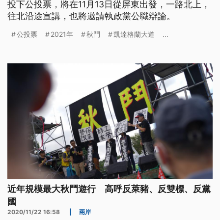
投下公投票，將在11月13日從屏東出發，一路北上，
往北沿途宣講，也將邀請執政黨公職辯論。
公投票
2021年
秋鬥
凱達格蘭大道
...
近年規模最大秋鬥遊行 高呼反萊豬、反雙標、反黨
國
2020/11/22 16:58
|
兩岸