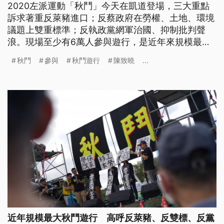
2020左派運動「秋鬥」今天在凱道登場，三大重點
訴求著重反萊豬進口；反蔡政府在勞權、土地、環境
議題上雙重標準；反執政黨網軍治國、抑制批判聲
浪。現場至少有6萬人參與遊行，是近年來規模最大
的秋鬥活動。 秋鬥總召黃德北表示，秋鬥的2020年
秋鬥
參與
秋鬥遊行
陳致曉
...
度代表字是「毒」，指2020新冠疫情衝擊下，台灣
團結防疫護健康，蔡政府卻宣布「毒豬」進口；另外
他也指出，爐渣、空汙、廢棄物問題蔓延中南部，毒
害台灣環境。 消費者文教基
近年規模最大秋鬥遊行 高呼反萊豬、反雙標、反黨