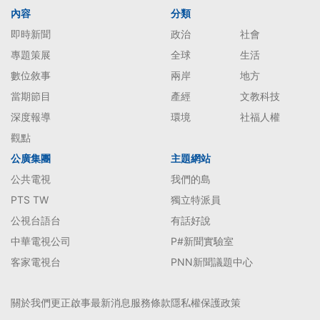
內容
分類
即時新聞
政治
社會
專題策展
全球
生活
數位敘事
兩岸
地方
當期節目
產經
文教科技
深度報導
環境
社福人權
觀點
公廣集團
主題網站
公共電視
我們的島
PTS TW
獨立特派員
公視台語台
有話好說
中華電視公司
P#新聞實驗室
客家電視台
PNN新聞議題中心
關於我們
更正啟事
最新消息
服務條款
隱私權保護政策