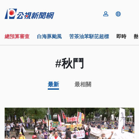
總預算審查
白海豚颱風
苦茶油苯駢芘超標
即時
熱
#秋鬥
最新
最相關