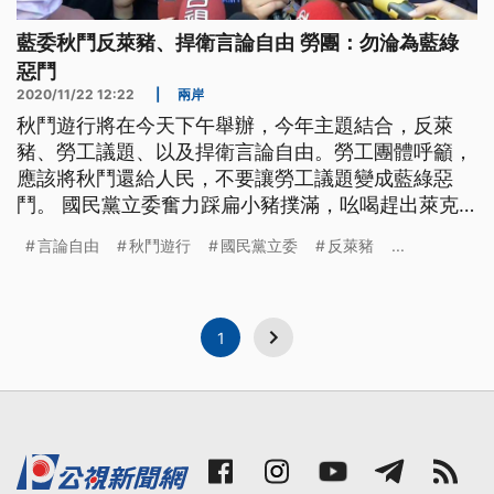
藍委秋鬥反萊豬、捍衛言論自由 勞團：勿淪為藍綠
惡鬥
2020/11/22 12:22
|
兩岸
秋鬥遊行將在今天下午舉辦，今年主題結合，反萊
豬、勞工議題、以及捍衛言論自由。勞工團體呼籲，
應該將秋鬥還給人民，不要讓勞工議題變成藍綠惡
鬥。 國民黨立委奮力踩扁小豬撲滿，吆喝趕出萊克
多巴胺毒豬，喊著反關台捍衛言論自由，即將在中午
言論自由
秋鬥遊行
國民黨立委
反萊豬
...
登場的秋鬥遊行，今年議題特別多元。遊行隊伍有三
大隊，第一大隊強調護食安，第二大隊勞工，第三大
隊則倡議言論自由。 國民黨立委陳玉珍說：「特別
準備三隻小豬，這個毒豬來告訴大家，蔡
1