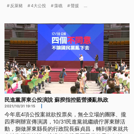
下台南，參加一系列公投說明會，爭取支持。
反萊豬
4大公投
藻礁
聲援
...
民進黨屏東公投演說 蘇揆指控藍營擾亂執政
2021/10/31 19:15
|
今年底4項公投案就欲投票矣，無仝立場的團隊、攏
四界咧辦宣傳演講，10/31民進黨就繼續佇屏東辦活
動，捌做屏東縣長的行政院長蘇貞昌，轉到屏東就共