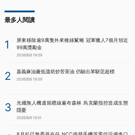
最多人閱讀
屏東移除逾9萬隻外來種綠鬣蜥 冠軍獵人7個月領近
1
99萬獎勵金
2026/8/6 19:39
嘉義麻油廠低溫焙炒苦茶油 仍驗出苯駢芘超標
2
2026/8/6 19:39
光纖無人機遺留纜線遍布森林 烏克蘭指控造成生態
3
隱憂
2026/8/6 15:51
8月起已無委員在任 NCC停發手機等電信設備進口