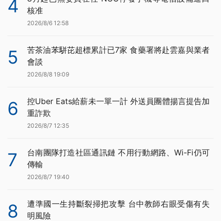
4
核准
2026/8/6 12:58
苦茶油苯駢芘超標累計已7家 食藥署將赴雲嘉與業者
5
會談
2026/8/8 19:09
控Uber Eats給薪未一單一計 外送員團體揚言提告加
6
重詐欺
2026/8/7 12:35
台南團隊打造社區通訊鏈 不用行動網路、Wi-Fi仍可
7
傳輸
2026/8/7 19:40
遭準國一生持斷裂掃把攻擊 台中教師右眼受傷有失
8
明風險