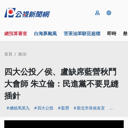
總預算審查
白海豚颱風
苦茶油苯駢芘超標
即時
熱
首頁
政治
四大公投／侯、盧缺席藍營秋鬥
大會師 朱立倫：民進黨不要見縫
插針
總統馬英九
四大公投
藍營
新北市長侯友宜
...