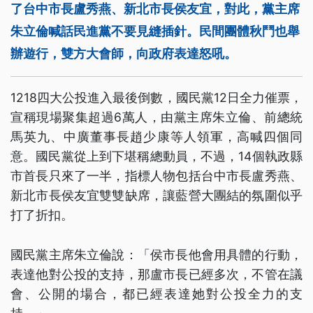
了台中市長盧秀燕、新北市長侯友宜，對此，黨主席
朱立倫喊話民進黨不要見縫插針。民間團體秋鬥也舉
辦遊行，雙方大會師，向政府表達怒吼。
1218四大公投進入最後倒數，國民黨12日全力催票，
宣稱現場聚集超過6萬人，由黨主席朱立倫、前總統
馬英九、中廣董事長趙少康等人領軍，高喊四個同
意。國民黨從上到下堪稱總動員，不過，14個執政縣
市首長只來了一半，指標人物包括台中市長盧秀燕、
新北市長侯友宜雙雙缺席，讓藍營大團結的氛圍似乎
打了折扣。
國民黨主席朱立倫說：「侯市長他會用具體的行動，
表達他對公投的支持，那盧市長已經多次，不管在議
會、公開的場合，都已經表達她對公投全力的支