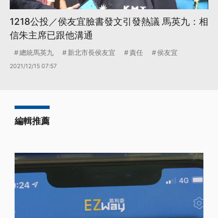
1218公投／侯友宜臉書發文引發熱議 馬英九：相
信朱主席已跟他溝通
總統馬英九
新北市長侯友宜
責任
侯友宜
2021/12/15 07:57
編輯推薦