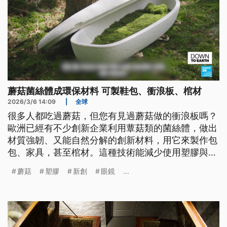
蘑菇菌絲體成環保材料 可製鞋包、衝浪板、棺材
2026/3/6 14:09
|
全球
很多人都吃過蘑菇，但您有見過蘑菇做的衝浪板嗎？
歐洲已經有不少創新企業利用蕈菇類的菌絲體，做出
材質強韌、又能自然分解的創新材料，用它來製作包
包、家具，甚至棺材。這種技術能減少使用塑膠與產
品的碳足跡，在時尚界與建築業可說是潛力無窮，連
蘑菇
塑膠
新創
眼鏡
...
美國太空總署NASA也打算用它在火星打造太空棲
地。