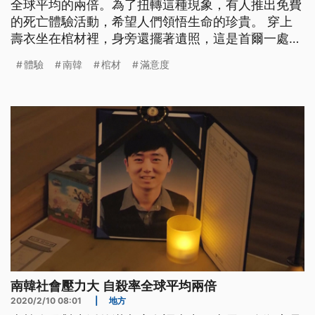
全球平均的兩倍。為了扭轉這種現象，有人推出免費
的死亡體驗活動，希望人們領悟生命的珍貴。 穿上
壽衣坐在棺材裡，身旁還擺著遺照，這是首爾一處生
前喪禮的會場。在引導人員一聲令下，大夥兒一一躺
體驗
南韓
棺材
滿意度
下，接著蓋上棺木，體驗在黑漆漆的棺材裡，待上十
分鐘的感覺。28歲的大學生崔真奎也是其中一員，他
表示，「每個人的生活都是這麼緊湊，時時熱血賁
張，你會將身邊的同儕視作必須打敗
南韓社會壓力大 自殺率全球平均兩倍
2020/2/10 08:01
|
地方