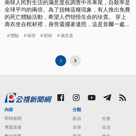
南韓人民對生活的滿意度在調查中吊車尾，自殺率是
全球平均的兩倍。為了扭轉這種現象，有人推出免費
的死亡體驗活動，希望人們領悟生命的珍貴。 穿上
壽衣坐在棺材裡，身旁還擺著遺照，這是首爾一處生
前喪禮的會場。在引導人員一聲令下，大夥兒一一躺
體驗
南韓
棺材
滿意度
下，接著蓋上棺木，體驗在黑漆漆的棺材裡，待上十
分鐘的感覺。28歲的大學生崔真奎也是其中一員，他
表示，「每個人的生活都是這麼緊湊，時時熱血賁
張，你會將身邊的同儕視作必須打敗
1
內容
分類
即時新聞
政治
社會
專題策展
全球
生活
數位敘事
兩岸
地方