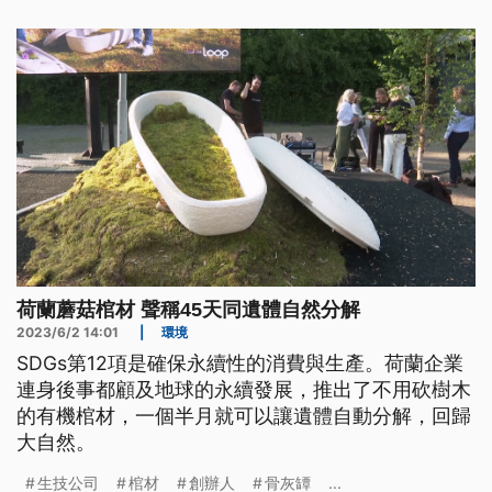
荷蘭蘑菇棺材 聲稱45天同遺體自然分解
2023/6/2 14:01
|
環境
SDGs第12項是確保永續性的消費與生產。荷蘭企業
連身後事都顧及地球的永續發展，推出了不用砍樹木
的有機棺材，一個半月就可以讓遺體自動分解，回歸
大自然。
生技公司
棺材
創辦人
骨灰罈
...