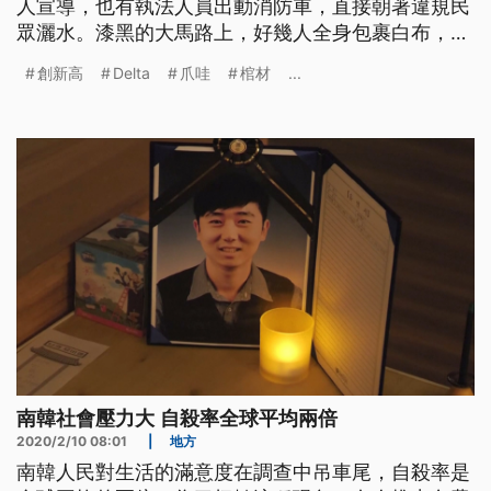
人宣導，也有執法人員出動消防車，直接朝著違規民
眾灑水。漆黑的大馬路上，好幾人全身包裹白布，臉
上畫滿嚇人妝容。這裡不是鬼屋，也不是在舉辦萬聖
創新高
Delta
爪哇
棺材
...
派對，而是印尼東爪哇省瑪琅市的警察，為了宣導民
眾遵守防疫規範，不惜扮鬼嚇人博取注意，還不忘呼
籲民眾快去打疫苗，強調疫苗安全且符合伊斯蘭律
法。交通警察賽佛說，「我們在做
南韓社會壓力大 自殺率全球平均兩倍
2020/2/10 08:01
|
地方
南韓人民對生活的滿意度在調查中吊車尾，自殺率是