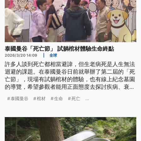
泰國曼谷「死亡節」 試躺棺材體驗生命終點
2026/3/20 14:09
|
全球
許多人談到死亡都相當避諱，但生老病死是人生無法
迴避的課題。在泰國曼谷日前就舉辦了第二屆的「死
亡節」，現場有試躺棺材的體驗，也有線上紀念墓園
的導覽，希望參觀者能用正面態度去探討疾病、衰老
與死亡，同時也能反思生活品質的改善。
泰國曼谷
棺材
生命
死亡
...