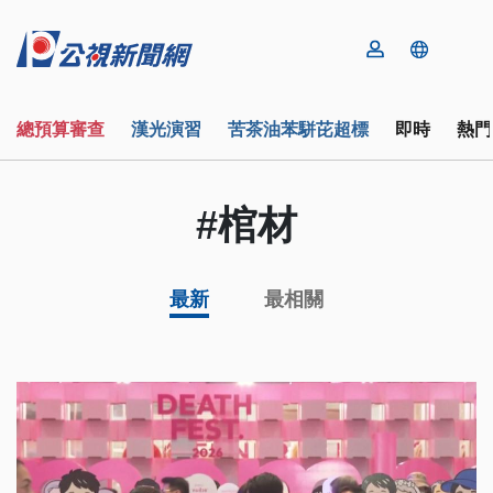
總預算審查
漢光演習
苦茶油苯駢芘超標
即時
熱門
#棺材
最新
最相關