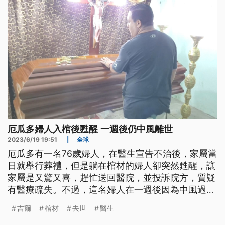
厄瓜多婦人入棺後甦醒 一週後仍中風離世
2023/6/19 19:51
|
全球
厄瓜多有一名76歲婦人，在醫生宣告不治後，家屬當
日就舉行葬禮，但是躺在棺材的婦人卻突然甦醒，讓
家屬是又驚又喜，趕忙送回醫院，並投訴院方，質疑
有醫療疏失。不過，這名婦人在一週後因為中風過
世。
吉爾
棺材
去世
醫生