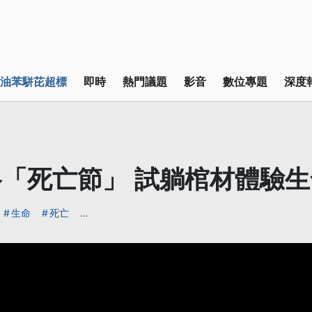
油苯駢芘超標
即時
熱門議題
影音
數位專題
深度
「死亡節」 試躺棺材體驗
生命
死亡
...