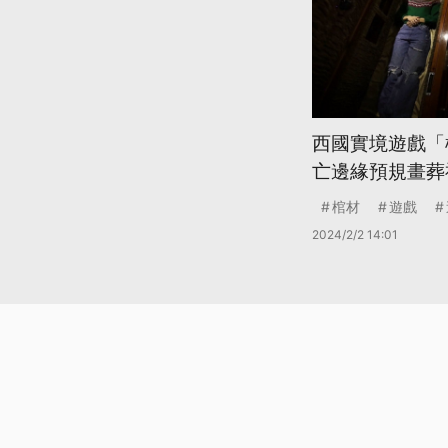
西國實境遊戲「
亡邊緣預規畫葬
棺材
遊戲
2024/2/2 14:01