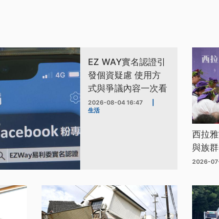
EZ WAY實名認證引
發個資疑慮 使用方
式與爭議內容一次看
2026-08-04 16:47
|
生活
西拉雅
與族群
2026-07